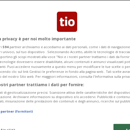
rà il prossimo 14 giugno in tutta la
condizioni e i salari»
a privacy è per noi molto importante
ri
594
partner archiviamo e accediamo ai dati personali, come i dati di navigazione 
ri univoci, sul tuo dispositivo . Selezionando Accetto, abiliti le tecnologie di tracc
portino gli scopi mostrati alla voce "Noi e i nostri partner trattiamo i dati da fornir
tecnologie dovessero essere disabilitate, alcuni contenuti e annunci visualizzati 
vanti. Puoi accedere nuovamente a questo menu per modificare le tue scelte o per
endo clic sul link Gestisci le preferenze in fondo alla pagina web.. Tali scelte avr
o del nostro Sito web. Per maggiori informazioni, consulta l'Informativa sulla priva
ostri partner trattiamo i dati per fornire:
ati di geolocalizzazione precisi. Scansione attiva delle caratteristiche del dispositivo 
icazione. Archiviare informazioni su dispositivo e/o accedervi. Pubblicità e contenu
ati, misurazione delle prestazioni dei contenuti e degli annunci, ricerche sul pubbl
 partner (fornitori)
 finalità
Ac