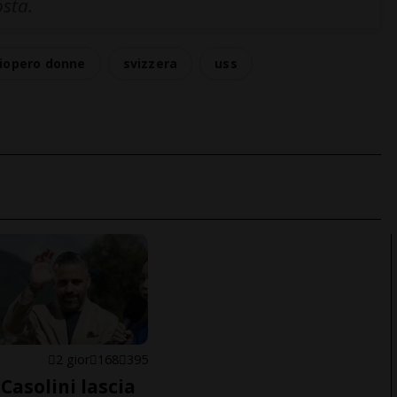
osta.
iopero donne
svizzera
uss
E
2 gior
168
395
Casolini lascia