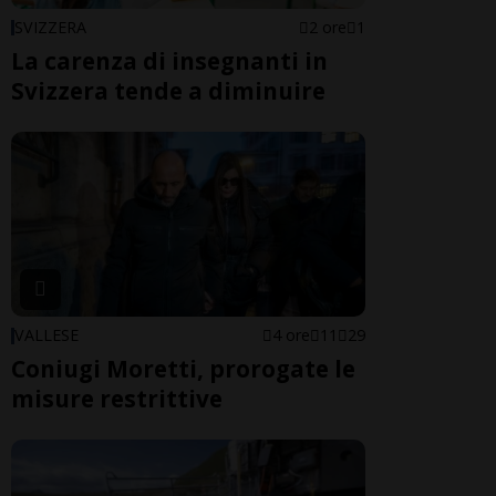
SVIZZERA
2 ore
1
La carenza di insegnanti in
Svizzera tende a diminuire
VALLESE
4 ore
11
29
Coniugi Moretti, prorogate le
misure restrittive