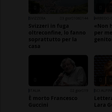
SVIZZERA
3 gior
106
144
Svizzeri in fuga
«Non h
oltreconfine, lo fanno
per me,
soprattutto per la
genito
casa
ITALIA
2 gior
19
SCI ALPI
È morto Francesco
Letter
Guccini
Lara G