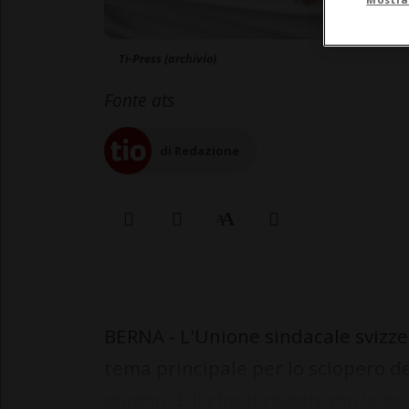
Ti-Press (archivio)
Fonte ats
di Redazione
BERNA - L'Unione sindacale svizze
tema principale per lo sciopero d
giugno. È lì che si registrano le pr