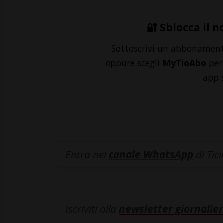
🔐 Sblocca il n
Sottoscrivi un abbonamen
oppure scegli
MyTioAbo
per 
app 
Entra nel
canale WhatsApp
di Tic
Iscriviti alla
newsletter giornalier