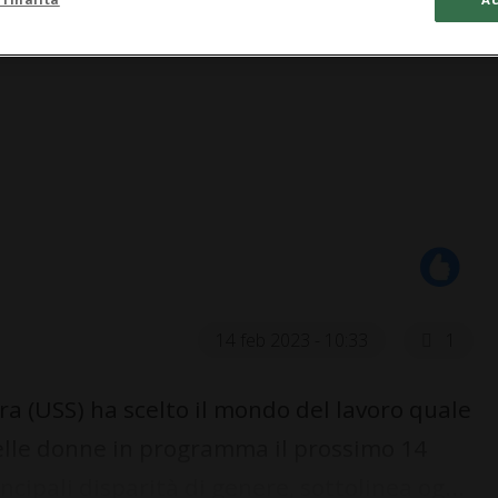
14 feb 2023 - 10:33
1
ra (USS) ha scelto il mondo del lavoro quale
elle donne in programma il prossimo 14
incipali disparità di genere, sottolinea og...