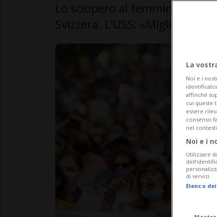
Lo sciopero al femminile si ter
Svizzera. L'USS: «Migliorare le 
La vostr
Noi e i nost
identificato
affinché sup
cui queste 
essere rile
consenso fac
nel contest
Noi e i n
Utilizzare d
dell’identif
personalizz
di servizi.
Elenco dei
Mostra