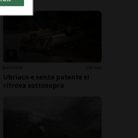
ARGOVIA
52 min
Ubriaco e senza patente si
ritrova sottosopra