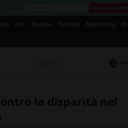
Acquista
nda
LAC
People
TioTalk
NewsBlog
R
Segnalaci
ontro la disparità nel
o