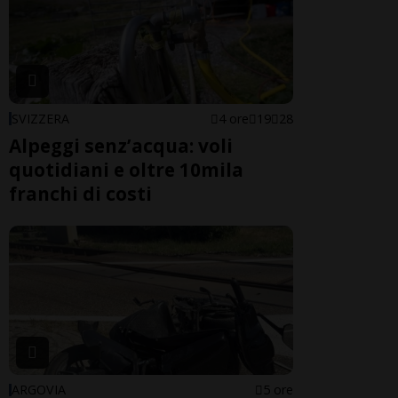
SVIZZERA
4 ore
19
28
Alpeggi senz’acqua: voli
quotidiani e oltre 10mila
franchi di costi
ARGOVIA
5 ore