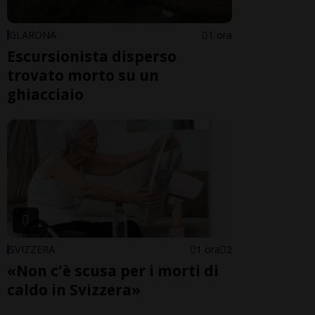
GLARONA
1 ora
Escursionista disperso
trovato morto su un
ghiacciaio
SVIZZERA
1 ora
2
«Non c'è scusa per i morti di
caldo in Svizzera»