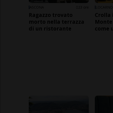
ASCONA
23 ore
LOCARNO
Ragazzo trovato
Crolla 
morto nella terrazza
Monte 
di un ristorante
come 