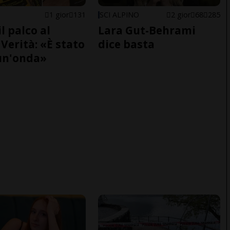
1 gior
131
SCI ALPINO
2 gior
68
285
il palco al
Lara Gut-Behrami
Verità: «È stato
dice basta
un'onda»