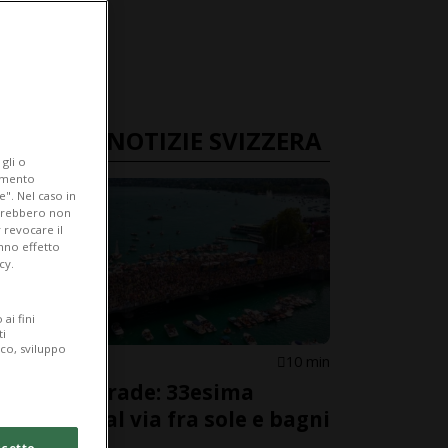
ULTIME NOTIZIE SVIZZERA
gli o
iamento
e". Nel caso in
potrebbero non
 revocare il
anno effetto
cy.
ai fini
ti
ico, sviluppo
ZURIGO
10 min
Street Parade: 33esima
edizione al via fra sole e bagni
di folla
cetto