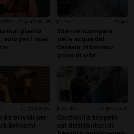
ARBEDO-CASTIONE
2 gior
24
155
LUGANO
3 gior
o mai pianto
25enne scompare
 solo per i miei
nelle acque del
ri»
Ceresio, ritrovato
privo di vita
NO
1 gior
26
96
CONFINE
1 gior
46
81
a da brividi per
Controlli a tappeto
ut-Behrami
sui distributori di
benzina: applicavano