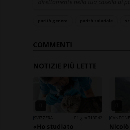
direttamente nella tua casella di p
parità genere
parità salariale
sc
COMMENTI
NOTIZIE PIÙ LETTE
SVIZZERA
1 gior
19
42
CANTON
«Ho studiato
Nicolò 