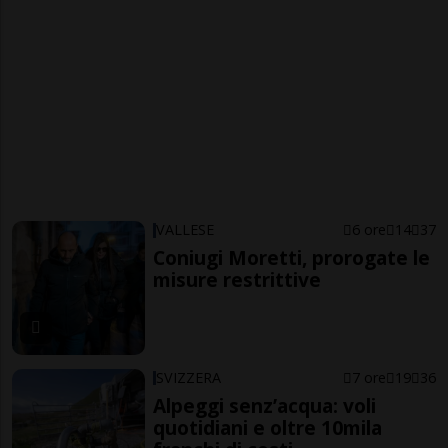
VALLESE
6 ore
14
37
Coniugi Moretti, prorogate le
misure restrittive
SVIZZERA
7 ore
19
36
Alpeggi senz’acqua: voli
quotidiani e oltre 10mila