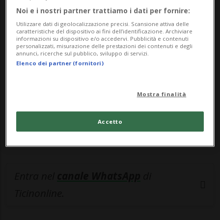
Noi e i nostri partner trattiamo i dati per fornire:
🔐 Sblocca il nostro archivio
Utilizzare dati di geolocalizzazione precisi. Scansione attiva delle
caratteristiche del dispositivo ai fini dell’identificazione. Archiviare
esclusivo!
informazioni su dispositivo e/o accedervi. Pubblicità e contenuti
personalizzati, misurazione delle prestazioni dei contenuti e degli
annunci, ricerche sul pubblico, sviluppo di servizi.
Sottoscrivi un abbonamento
Archivio
per
Elenco dei partner (fornitori)
leggere questo articolo, oppure scegli
MyTioAbo
per accedere all'archivio e
Mostra finalità
navigare su sito e app senza pubblicità.
Accetto
ACCEDI
Entra nel
canale WhatsApp
di
Ticinonline.