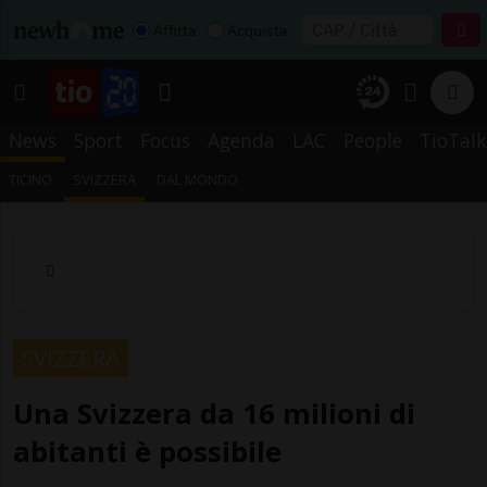
Affitta
Acquista
News
Sport
Focus
Agenda
LAC
People
TioTalk
TICINO
SVIZZERA
DAL MONDO
SVIZZERA
Una Svizzera da 16 milioni di
abitanti è possibile