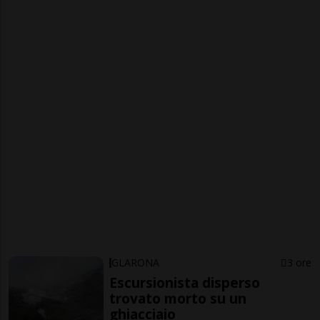
GLARONA
3 ore
Escursionista disperso
trovato morto su un
ghiacciaio