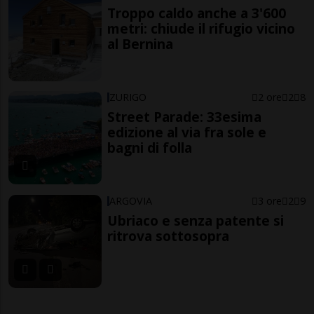
Troppo caldo anche a 3'600
metri: chiude il rifugio vicino
al Bernina
ZURIGO
2 ore
2
8
Street Parade: 33esima
edizione al via fra sole e
bagni di folla
ARGOVIA
3 ore
2
9
Ubriaco e senza patente si
ritrova sottosopra