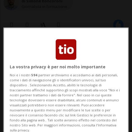
di Simone Roncoroni
Giornalista in formazione
12 feb 2023 - 10:00
Aggiornamento 12:29
32
La vostra privacy è per noi molto importante
GINEVRA - La crescita della popolazione
Noi e i nostri
594
partner archiviamo e accediamo ai dati personali,
come i dati di navigazione gli o identificatori univoci, sul tuo
svizzera è inarrestabile. La soglia dei 9
dispositivo . Selezionando Accetto, abiliti le tecnologie di
tracciamento affinché supportino gli scopi mostrati alla voce "Noi e i
milioni di abitanti ormai è a un passo. Un
nostri partner trattiamo i dati da fornire". Nel caso in cui queste
tecnologie dovessero essere disabilitate, alcuni contenuti e annunci
traguardo che affascina ma al tempo
visualizzati potrebbero non essere rilevanti. Puoi accedere
nuovamente a questo menu per modificare le tue scelte o per
stesso preoccupa. Ingorghi, traffico e
revocare il consenso facendo clic sul link Gestisci le preferenze in
fondo alla pagina web.. Tali scelte avranno effetto nel contesto del
carenza di alloggi, una situazione c...
nostro Sito web. Per maggiori informazioni, consulta l'Informativa
sulla privacy.