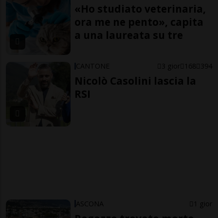
«Ho studiato veterinaria,
ora me ne pento», capita
a una laureata su tre
CANTONE
3 gior
168
394
Nicolò Casolini lascia la
RSI
ASCONA
1 gior