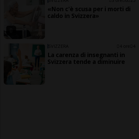
SVIZZERA
3 ore
6
25
«Non c'è scusa per i morti di
caldo in Svizzera»
SVIZZERA
4 ore
4
La carenza di insegnanti in
Svizzera tende a diminuire