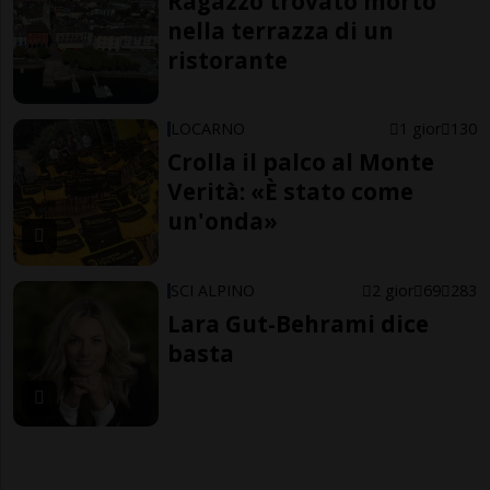
Ragazzo trovato morto
nella terrazza di un
ristorante
LOCARNO
1 gior
130
Crolla il palco al Monte
Verità: «È stato come
un'onda»
SCI ALPINO
2 gior
69
283
Lara Gut-Behrami dice
basta