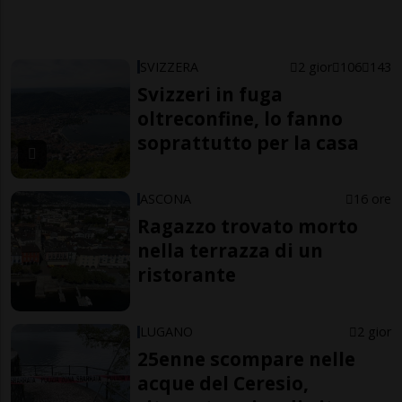
SVIZZERA
2 gior
106
143
Svizzeri in fuga
oltreconfine, lo fanno
soprattutto per la casa
ASCONA
16 ore
Ragazzo trovato morto
nella terrazza di un
ristorante
LUGANO
2 gior
25enne scompare nelle
acque del Ceresio,