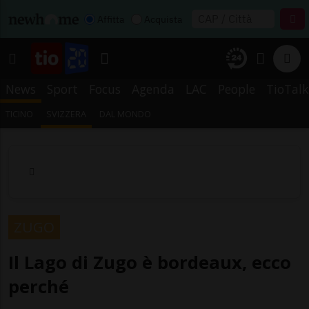
Affitta
Acquista
News
Sport
Focus
Agenda
LAC
People
TioTalk
TICINO
SVIZZERA
DAL MONDO
ZUGO
Il Lago di Zugo è bordeaux, ecco
perché