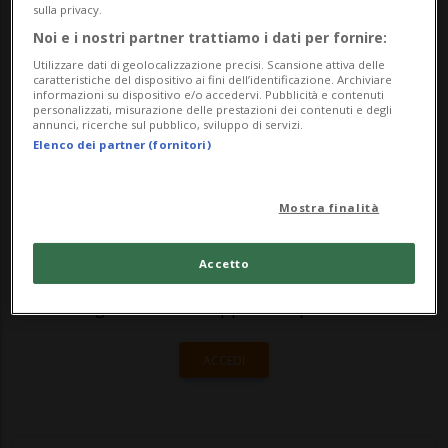
cosiddetta "alga rossa", ha spiegato oggi la
sulla privacy.
Noi e i nostri partner trattiamo i dati per fornire:
Polizia di Zugo via Twitter. Quest'alga,
Utilizzare dati di geolocalizzazione precisi. Scansione attiva delle
anch...
caratteristiche del dispositivo ai fini dell’identificazione. Archiviare
informazioni su dispositivo e/o accedervi. Pubblicità e contenuti
personalizzati, misurazione delle prestazioni dei contenuti e degli
annunci, ricerche sul pubblico, sviluppo di servizi.
🔐 Sblocca il nostro archivio
Elenco dei partner (fornitori)
esclusivo!
Mostra finalità
Sottoscrivi un abbonamento
Archivio
per
leggere questo articolo, oppure scegli
Accetto
MyTioAbo
per accedere all'archivio e
navigare su sito e app senza pubblicità.
ACCEDI