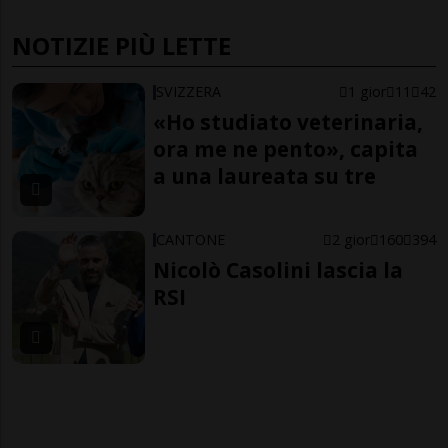
NOTIZIE PIÙ LETTE
SVIZZERA
1 gior
11
42
«Ho studiato veterinaria,
ora me ne pento», capita
a una laureata su tre
CANTONE
2 gior
160
394
Nicolò Casolini lascia la
RSI