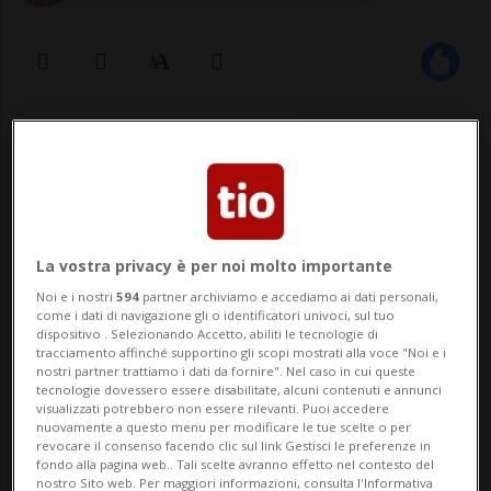
25 dic 2022 - 19:55
La vostra privacy è per noi molto importante
Noi e i nostri
594
partner archiviamo e accediamo ai dati personali,
come i dati di navigazione gli o identificatori univoci, sul tuo
dispositivo . Selezionando Accetto, abiliti le tecnologie di
ZUGO - L'acqua del Lago di Zugo si è tinta
tracciamento affinché supportino gli scopi mostrati alla voce "Noi e i
nostri partner trattiamo i dati da fornire". Nel caso in cui queste
di rosso nei pressi della
tecnologie dovessero essere disabilitate, alcuni contenuti e annunci
visualizzati potrebbero non essere rilevanti. Puoi accedere
Landsgemeindeplatz. Non si tratta però di
nuovamente a questo menu per modificare le tue scelte o per
revocare il consenso facendo clic sul link Gestisci le preferenze in
inquinamento ambientale, ma della
fondo alla pagina web.. Tali scelte avranno effetto nel contesto del
nostro Sito web. Per maggiori informazioni, consulta l'Informativa