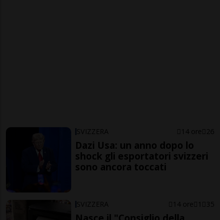
SVIZZERA
14 ore
26
Dazi Usa: un anno dopo lo
shock gli esportatori svizzeri
sono ancora toccati
SVIZZERA
14 ore
1
35
Nasce il "Consiglio della