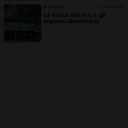
TURGOVIA
10 ore
3
9
La siccità mette k.o. gli
impianti idroelettrici