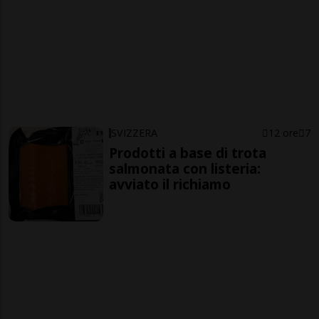
SVIZZERA
12 ore
7
Prodotti a base di trota
salmonata con listeria:
avviato il richiamo