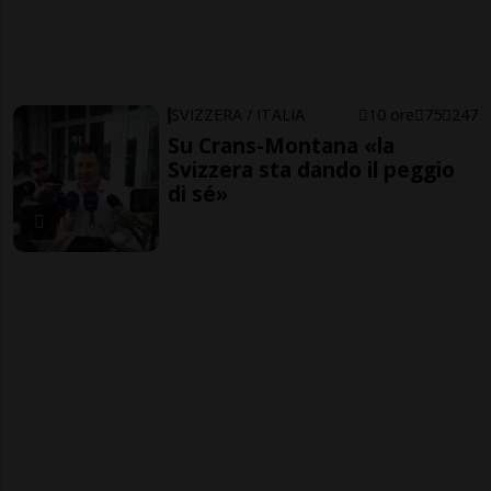
SVIZZERA / ITALIA
10 ore
75
247
Su Crans-Montana «la
Svizzera sta dando il peggio
di sé»