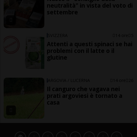
neutralità" in vista del voto di
settembre
SVIZZERA
14 ore
5
Attenti a questi spinaci se hai
problemi con il latte o il
glutine
ARGOVIA / LUCERNA
14 ore
26
Il canguro che vagava nei
prati argoviesi è tornato a
casa