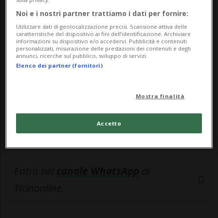
Noi e i nostri partner trattiamo i dati per fornire:
🔐 Sblocca il nostro archivio
Utilizzare dati di geolocalizzazione precisi. Scansione attiva delle
esclusivo!
caratteristiche del dispositivo ai fini dell’identificazione. Archiviare
informazioni su dispositivo e/o accedervi. Pubblicità e contenuti
personalizzati, misurazione delle prestazioni dei contenuti e degli
Sottoscrivi un abbonamento
Archivio
per
annunci, ricerche sul pubblico, sviluppo di servizi.
leggere questo articolo, oppure scegli
Elenco dei partner (fornitori)
MyTioAbo
per accedere all'archivio e
navigare su sito e app senza pubblicità.
Mostra finalità
ACCEDI
Accetto
Entra nel
canale WhatsApp
di
Ticinonline.