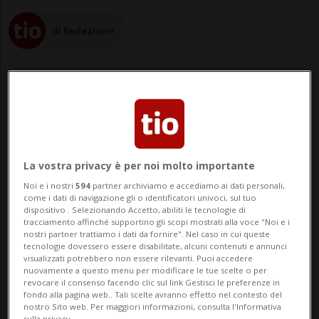
di Redazione
10 ago 2022 - 14:36
La vostra privacy è per noi molto importante
BERNA - C'è una grave carenza di
Noi e i nostri
594
partner archiviamo e accediamo ai dati personali,
insegnanti in Svizzera. Mentre alcuni
come i dati di navigazione gli o identificatori univoci, sul tuo
dispositivo . Selezionando Accetto, abiliti le tecnologie di
cantoni ricorrono a personale senza
tracciamento affinché supportino gli scopi mostrati alla voce "Noi e i
nostri partner trattiamo i dati da fornire". Nel caso in cui queste
diploma, le associazioni degli insegnanti
tecnologie dovessero essere disabilitate, alcuni contenuti e annunci
visualizzati potrebbero non essere rilevanti. Puoi accedere
temono una perdita di qualità e lanciano
nuovamente a questo menu per modificare le tue scelte o per
revocare il consenso facendo clic sul link Gestisci le preferenze in
l'allarme. Richiedono soluzioni che garan...
fondo alla pagina web.. Tali scelte avranno effetto nel contesto del
nostro Sito web. Per maggiori informazioni, consulta l'Informativa
sulla privacy.