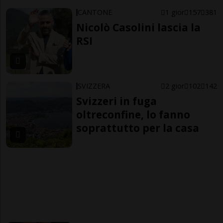
CANTONE
1 gior
157
381
Nicolò Casolini lascia la
RSI
SVIZZERA
2 gior
102
142
Svizzeri in fuga
oltreconfine, lo fanno
soprattutto per la casa