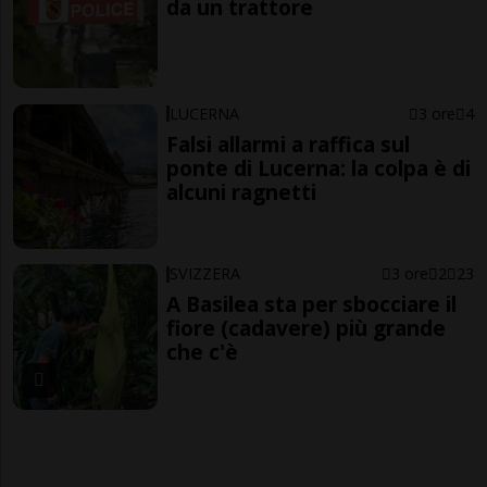
da un trattore
LUCERNA
3 ore
4
Falsi allarmi a raffica sul
ponte di Lucerna: la colpa è di
alcuni ragnetti
SVIZZERA
3 ore
2
23
A Basilea sta per sbocciare il
fiore (cadavere) più grande
che c'è