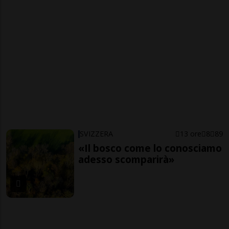
SVIZZERA
13 ore
8
89
«Il bosco come lo conosciamo
adesso scomparirà»