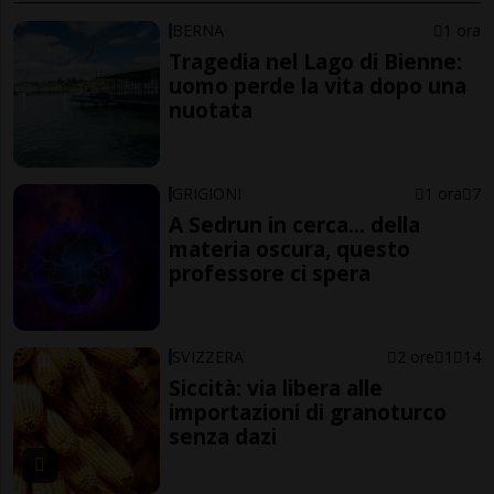
BERNA
1 ora
Tragedia nel Lago di Bienne:
uomo perde la vita dopo una
nuotata
GRIGIONI
1 ora
7
A Sedrun in cerca... della
materia oscura, questo
professore ci spera
SVIZZERA
2 ore
1
14
Siccità: via libera alle
importazioni di granoturco
senza dazi