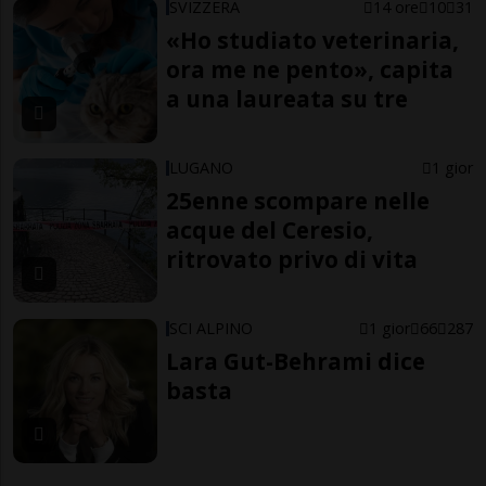
SVIZZERA
14 ore
10
31
«Ho studiato veterinaria,
ora me ne pento», capita
a una laureata su tre
LUGANO
1 gior
25enne scompare nelle
acque del Ceresio,
ritrovato privo di vita
SCI ALPINO
1 gior
66
287
Lara Gut-Behrami dice
basta