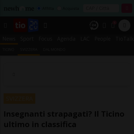
Affitta
Acquista
1
News
Sport
Focus
Agenda
LAC
People
TioTalk
TICINO
SVIZZERA
DAL MONDO
SVIZZERA
Insegnanti strapagati? Il Ticino
ultimo in classifica