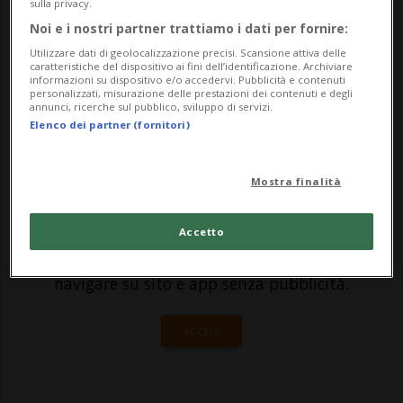
sulla privacy.
fabbisogno e dell’impiego dei vaccini anti-
Noi e i nostri partner trattiamo i dati per fornire:
COVID-19 nel 2022. L’obiettivo principale
Utilizzare dati di geolocalizzazione precisi. Scansione attiva delle
caratteristiche del dispositivo ai fini dell’identificazione. Archiviare
rimane quello di garantire l’appr...
informazioni su dispositivo e/o accedervi. Pubblicità e contenuti
personalizzati, misurazione delle prestazioni dei contenuti e degli
annunci, ricerche sul pubblico, sviluppo di servizi.
Elenco dei partner (fornitori)
🔐 Sblocca il nostro archivio
esclusivo!
Mostra finalità
Sottoscrivi un abbonamento
Archivio
per
leggere questo articolo, oppure scegli
Accetto
MyTioAbo
per accedere all'archivio e
navigare su sito e app senza pubblicità.
ACCEDI