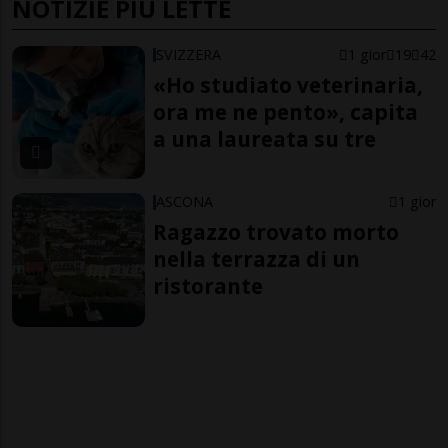
NOTIZIE PIÙ LETTE
SVIZZERA
1 gior
19
42
«Ho studiato veterinaria,
ora me ne pento», capita
a una laureata su tre
ASCONA
1 gior
Ragazzo trovato morto
nella terrazza di un
ristorante