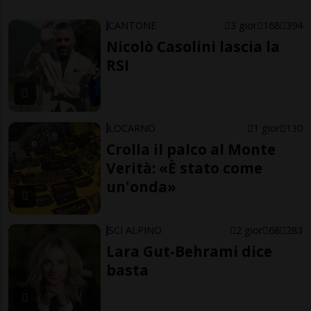
CANTONE
3 gior
168
394
Nicolò Casolini lascia la
RSI
LOCARNO
1 gior
130
Crolla il palco al Monte
Verità: «È stato come
un'onda»
SCI ALPINO
2 gior
68
283
Lara Gut-Behrami dice
basta