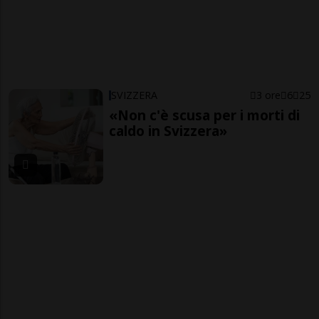
SVIZZERA
3 ore
6
25
«Non c'è scusa per i morti di
caldo in Svizzera»