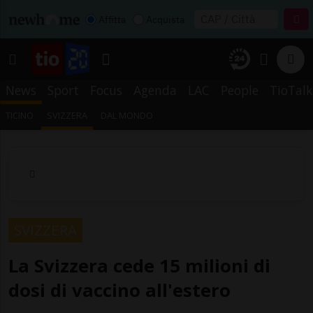
Affitta
Acquista
News
Sport
Focus
Agenda
LAC
People
TioTalk
TICINO
SVIZZERA
DAL MONDO
SVIZZERA
La Svizzera cede 15 milioni di
dosi di vaccino all'estero