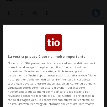
23 feb 2022 - 16:51
I vaccini in eccesso verranno donati
in via prioritaria attraverso il
La vostra privacy è per noi molto importante
meccanismo multilaterale
Noi e i nostri
594
partner archiviamo e accediamo ai dati personali,
dell’iniziativa COVAX.
come i dati di navigazione gli o identificatori univoci, sul tuo
dispositivo . Selezionando Accetto, abiliti le tecnologie di
tracciamento affinché supportino gli scopi mostrati alla voce "Noi e i
nostri partner trattiamo i dati da fornire". Nel caso in cui queste
tecnologie dovessero essere disabilitate, alcuni contenuti e annunci
BERNA - Fra i vari punti trattati dal
visualizzati potrebbero non essere rilevanti. Puoi accedere
nuovamente a questo menu per modificare le tue scelte o per
Consiglio federale nella sua seduta
revocare il consenso facendo clic sul link Gestisci le preferenze in
fondo alla pagina web.. Tali scelte avranno effetto nel contesto del
odierna, si è discusso anche del
nostro Sito web. Per maggiori informazioni, consulta l'Informativa