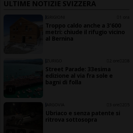
ULTIME NOTIZIE SVIZZERA
GRIGIONI
1 ora
Troppo caldo anche a 3'600
metri: chiude il rifugio vicino
al Bernina
ZURIGO
2 ore
2
8
Street Parade: 33esima
edizione al via fra sole e
bagni di folla
ARGOVIA
3 ore
2
5
Ubriaco e senza patente si
ritrova sottosopra