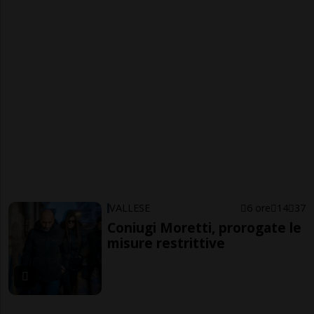
VALLESE
6 ore
14
37
Coniugi Moretti, prorogate le
misure restrittive