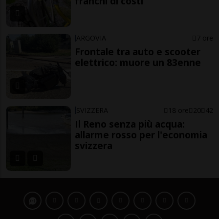
franchi di costi
ARGOVIA
7 ore
Frontale tra auto e scooter
elettrico: muore un 83enne
SVIZZERA
18 ore
20
42
Il Reno senza più acqua:
allarme rosso per l'economia
svizzera