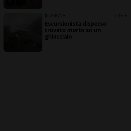
GLARONA
3 ore
Escursionista disperso
trovato morto su un
ghiacciaio