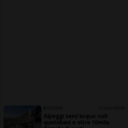
SVIZZERA
7 ore
19
36
Alpeggi senz’acqua: voli
quotidiani e oltre 10mila