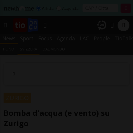
Affitta
Acquista
News
Sport
Focus
Agenda
LAC
People
TioTalk
TICINO
SVIZZERA
DAL MONDO
ZURIGO
Bomba d'acqua (e vento) su
Zurigo