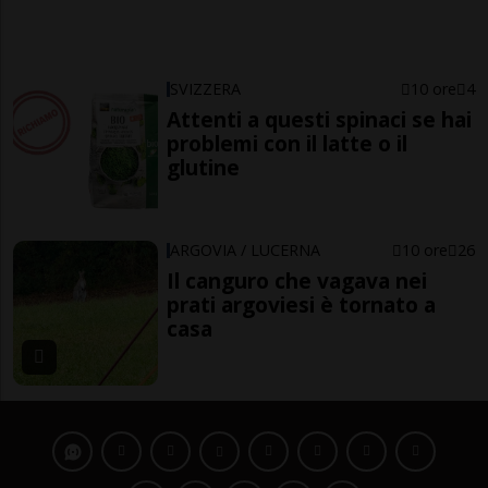
SVIZZERA
10 ore
4
Attenti a questi spinaci se hai
problemi con il latte o il
glutine
ARGOVIA / LUCERNA
10 ore
26
Il canguro che vagava nei
prati argoviesi è tornato a
casa