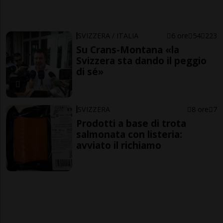
SVIZZERA / ITALIA
6 ore
54
223
Su Crans-Montana «la
Svizzera sta dando il peggio
di sé»
SVIZZERA
8 ore
7
Prodotti a base di trota
salmonata con listeria:
avviato il richiamo