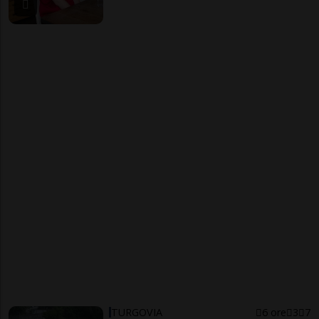
TURGOVIA
6 ore
3
7