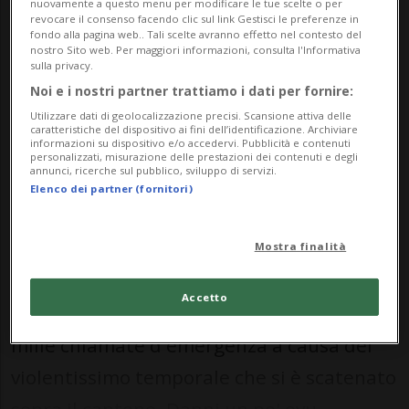
nuovamente a questo menu per modificare le tue scelte o per
revocare il consenso facendo clic sul link Gestisci le preferenze in
fondo alla pagina web.. Tali scelte avranno effetto nel contesto del
nostro Sito web. Per maggiori informazioni, consulta l'Informativa
sulla privacy.
Noi e i nostri partner trattiamo i dati per fornire:
Utilizzare dati di geolocalizzazione precisi. Scansione attiva delle
Molte di esse riguardavano alberi
caratteristiche del dispositivo ai fini dell’identificazione. Archiviare
informazioni su dispositivo e/o accedervi. Pubblicità e contenuti
caduti, strade bloccate e tetti di
personalizzati, misurazione delle prestazioni dei contenuti e degli
annunci, ricerche sul pubblico, sviluppo di servizi.
scoperchiati.
Elenco dei partner (fornitori)
ZURIGO - È stata una nottata infernale
Mostra finalità
quella vissuta dai pompieri di Zurigo che
Accetto
in meno di un'ora hanno ricevuto oltre
mille chiamate d'emergenza a causa del
violentissimo temporale che si è scatenato
sopra il cantone. Danni un po' ovu...