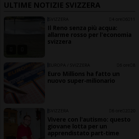
ULTIME NOTIZIE SVIZZERA
SVIZZERA
4 ore
6
11
Il Reno senza più acqua:
allarme rosso per l'economia
svizzera
EUROPA / SVIZZERA
6 ore
8
Euro Millions ha fatto un
nuovo super-milionario
SVIZZERA
6 ore
2
20
Vivere con l'autismo: questo
giovane lotta per un
apprendistato part-time