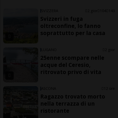
SVIZZERA
2 gior
104
143
Svizzeri in fuga
oltreconfine, lo fanno
soprattutto per la casa
LUGANO
2 gior
25enne scompare nelle
acque del Ceresio,
ritrovato privo di vita
ASCONA
12 ore
Ragazzo trovato morto
nella terrazza di un
ristorante