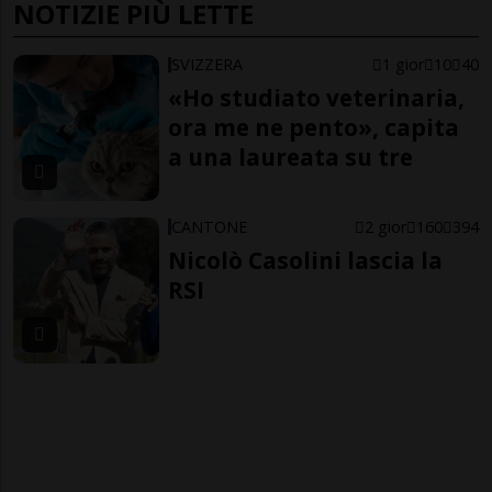
NOTIZIE PIÙ LETTE
SVIZZERA
1 gior
10
40
«Ho studiato veterinaria,
ora me ne pento», capita
a una laureata su tre
CANTONE
2 gior
160
394
Nicolò Casolini lascia la
RSI