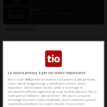
Video 2
Bomba d'acqua (e vento) su Zurigo
Video 3
Lettore 20 Minuten
Bomba d'acqua (e vento) su Zurigo
di Adriano De Neri
Video 4
Bomba d'acqua (e vento) su Zurigo
Giornalista
Video 5
Bomba d'acqua (e vento) su Zurigo
La vostra privacy è per noi molto importante
13 lug 2021 - 07:57
Aggiornamento 10:07
Video 6
Noi e i nostri
594
partner archiviamo e accediamo ai dati personali,
Bomba d'acqua (e vento) su Zurigo
come i dati di navigazione gli o identificatori univoci, sul tuo
10
dispositivo . Selezionando Accetto, abiliti le tecnologie di
tracciamento affinché supportino gli scopi mostrati alla voce "Noi e i
nostri partner trattiamo i dati da fornire". Nel caso in cui queste
tecnologie dovessero essere disabilitate, alcuni contenuti e annunci
visualizzati potrebbero non essere rilevanti. Puoi accedere