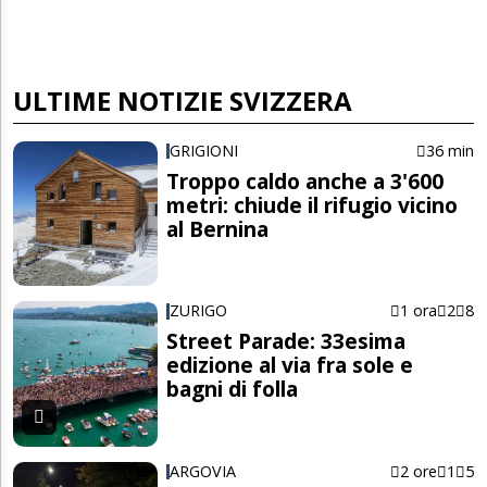
ULTIME NOTIZIE SVIZZERA
GRIGIONI
36 min
Troppo caldo anche a 3'600
metri: chiude il rifugio vicino
al Bernina
ZURIGO
1 ora
2
8
Street Parade: 33esima
edizione al via fra sole e
bagni di folla
ARGOVIA
2 ore
1
5