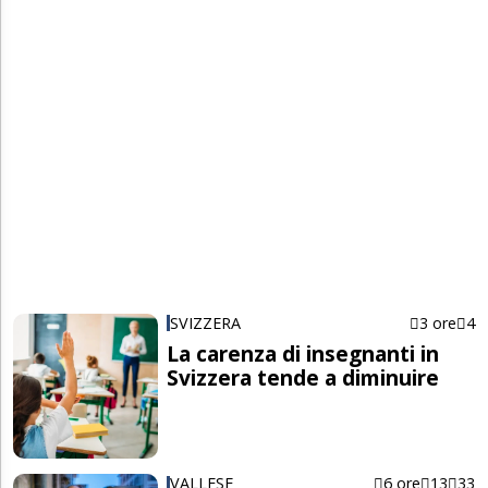
SVIZZERA
3 ore
4
La carenza di insegnanti in
Svizzera tende a diminuire
VALLESE
6 ore
13
33