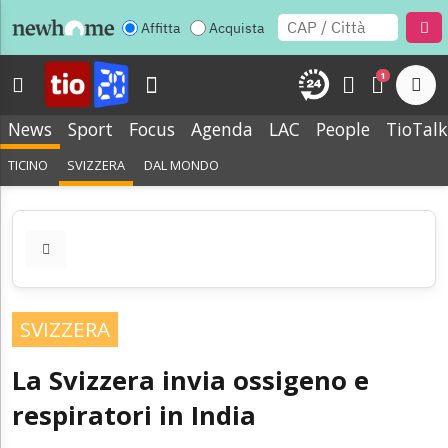
Affitta
Acquista
1
News
Sport
Focus
Agenda
LAC
People
TioTalk
TICINO
SVIZZERA
DAL MONDO
SVIZZERA
La Svizzera invia ossigeno e
respiratori in India