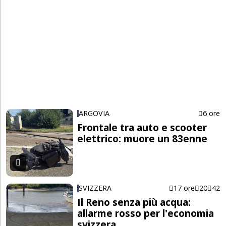
ARGOVIA
6 ore
Frontale tra auto e scooter
elettrico: muore un 83enne
SVIZZERA
17 ore
20
42
Il Reno senza più acqua:
allarme rosso per l'economia
svizzera