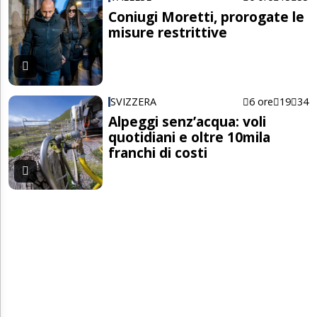
Coniugi Moretti, prorogate le
misure restrittive
SVIZZERA
6 ore
19
34
Alpeggi senz’acqua: voli
quotidiani e oltre 10mila
franchi di costi