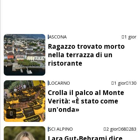
ASCONA
1 gior
Ragazzo trovato morto
nella terrazza di un
ristorante
LOCARNO
1 gior
130
Crolla il palco al Monte
Verità: «È stato come
un'onda»
SCI ALPINO
2 gior
68
283
Lara Gut-Behrami dice