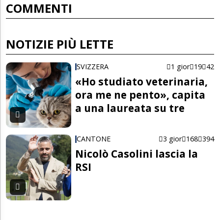
COMMENTI
NOTIZIE PIÙ LETTE
SVIZZERA
1 gior
19
42
«Ho studiato veterinaria,
ora me ne pento», capita
a una laureata su tre
CANTONE
3 gior
168
394
Nicolò Casolini lascia la
RSI