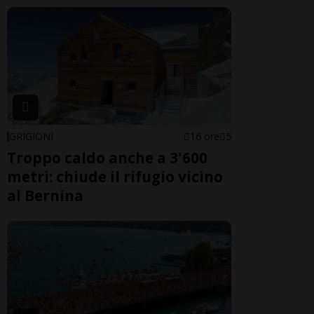
GRIGIONI
16 ore
5
Troppo caldo anche a 3'600
metri: chiude il rifugio vicino
al Bernina