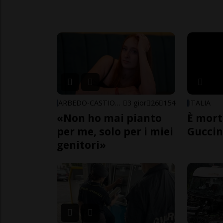
ARBEDO-CASTIONE
3 gior
26
154
ITALIA
«Non ho mai pianto
È mort
per me, solo per i miei
Guccin
genitori»