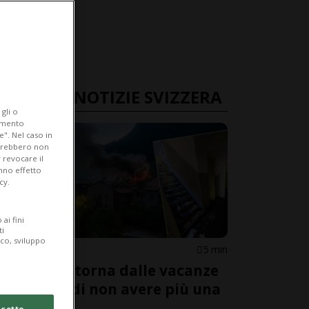
ULTIME NOTIZIE SVIZZERA
gli o
iamento
e". Nel caso in
potrebbero non
 revocare il
anno effetto
cy.
ai fini
ti
ico, sviluppo
VAUD
5 min
Famiglia torna dalle vacanze
e scopre di non avere più una
casa
cetto