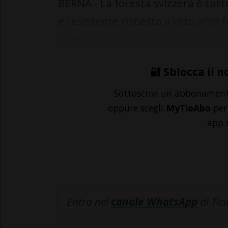
BERNA - La foresta svizzera è tut
e resistente rispetto a otto anni f
i pericoli naturali. Tuttavia, è affl
🔐 Sblocca il n
Sottoscrivi un abbonamen
oppure scegli
MyTioAbo
per 
app 
Entra nel
canale WhatsApp
di Tic