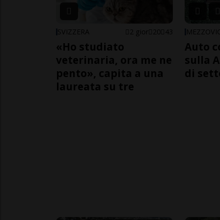
SVIZZERA
2 gior
20
43
MEZZOVI
«Ho studiato
Auto c
veterinaria, ora me ne
sulla A
pento», capita a una
di sett
laureata su tre