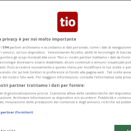
a privacy è per noi molto importante
ri
594
partner archiviamo e accediamo ai dati personali, come i dati di navigazione 
ri univoci, sul tuo dispositivo . Selezionando Accetto, abiliti le tecnologie di tracc
portino gli scopi mostrati alla voce "Noi e i nostri partner trattiamo i dati da fornir
tecnologie dovessero essere disabilitate, alcuni contenuti e annunci visualizzati 
vanti. Puoi accedere nuovamente a questo menu per modificare le tue scelte o per
endo clic sul link Gestisci le preferenze in fondo alla pagina web.. Tali scelte avr
o del nostro Sito web. Per maggiori informazioni, consulta l'Informativa sulla priva
ostri partner trattiamo i dati per fornire:
ati di geolocalizzazione precisi. Scansione attiva delle caratteristiche del dispositivo 
icazione. Archiviare informazioni su dispositivo e/o accedervi. Pubblicità e contenu
ati, misurazione delle prestazioni dei contenuti e degli annunci, ricerche sul pubbl
 partner (fornitori)
 finalità
Ac