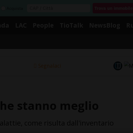
Acquista
nda
LAC
People
TioTalk
NewsBlog
R
Segnalaci
che stanno meglio
ttie, come risulta dall'inventario