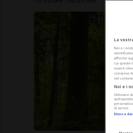
La vostr
Noi e i nost
identificato
affinché sup
cui queste 
essere rile
consenso fac
nel contest
Noi e i n
Utilizzare d
dell’identif
personalizz
di servizi.
Elenco dei
Mostra