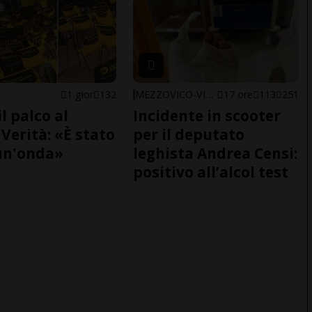
1 gior
132
MEZZOVICO-VIRA
17 ore
113
251
il palco al
Incidente in scooter
Verità: «È stato
per il deputato
un'onda»
leghista Andrea Censi:
positivo all’alcol test