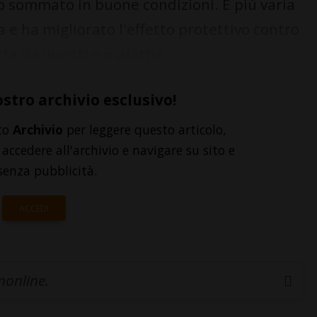
to sommato in buone condizioni. È più varia
a e ha migliorato l'effetto protettivo contro
itta da insetti e malattie,...
ostro archivio esclusivo!
to
Archivio
per leggere questo articolo,
accedere all'archivio e navigare su sito e
senza pubblicità.
ACCEDI
inonline.