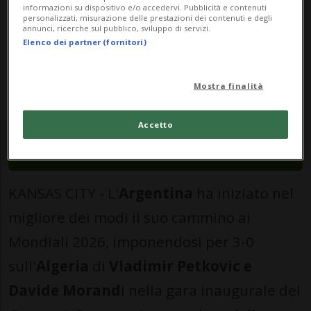
informazioni su dispositivo e/o accedervi. Pubblicità e contenuti
3 - 0
Argentina
Algeria
personalizzati, misurazione delle prestazioni dei contenuti e degli
annunci, ricerche sul pubblico, sviluppo di servizi.
Elenco dei partner (fornitori)
ISCRIVITI
ISCRIVITI
Mostra finalità
DETTAGLI PARTITA
Accetto
MONDIALI 2026: Risultati e classifiche
KANSAS CITY - L'
Argentina
ha iniziato nel
migliore dei modi il suo cammino ai
Mondiali 2026, imponendosi per 3-0
sull'
Algeria
di
Vladimir Petkovic e
Davide Morand
i nella gara inaugurale del