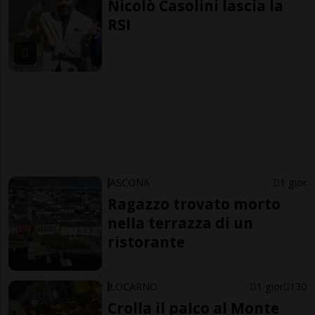
Nicolò Casolini lascia la
RSI
ASCONA
1 gior
Ragazzo trovato morto
nella terrazza di un
ristorante
LOCARNO
1 gior
130
Crolla il palco al Monte