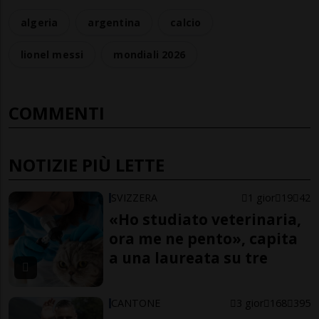
algeria
argentina
calcio
lionel messi
mondiali 2026
COMMENTI
NOTIZIE PIÙ LETTE
SVIZZERA
1 gior
19
42
«Ho studiato veterinaria,
ora me ne pento», capita
a una laureata su tre
CANTONE
3 gior
168
395