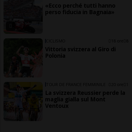
«Ecco perché tutti hanno
perso fiducia in Bagnaia»
CICLISMO
18 ore
8
Vittoria svizzera al Giro di
Polonia
TOUR DE FRANCE FEMMINILE
20 ore
1
La svizzera Reussier perde la
maglia gialla sul Mont
Ventoux