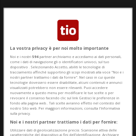
Mondiali
17.06.2026
I
N
1 - 4
Iraq
Norvegia
La vostra privacy è per noi molto importante
Noi e i nostri
594
partner archiviamo e accediamo ai dati personali,
ISCRIVITI
ISCRIVITI
come i dati di navigazione gli o identificatori univoci, sul tuo
dispositivo . Selezionando Accetto, abiliti le tecnologie di
tracciamento affinché supportino gli scopi mostrati alla voce "Noi e i
nostri partner trattiamo i dati da fornire". Nel caso in cui queste
tecnologie dovessero essere disabilitate, alcuni contenuti e annunci
DETTAGLI PARTITA
visualizzati potrebbero non essere rilevanti. Puoi accedere
nuovamente a questo menu per modificare le tue scelte o per
revocare il consenso facendo clic sul link Gestisci le preferenze in
fondo alla pagina web.. Tali scelte avranno effetto nel contesto del
nostro Sito web. Per maggiori informazioni, consulta l'Informativa
Mondiali
17.06.2026
sulla privacy.
Noi e i nostri partner trattiamo i dati per fornire:
Utilizzare dati di geolocalizzazione precisi. Scansione attiva delle
A
caratteristiche del dispositivo ai fini dell’identificazione. Archiviare