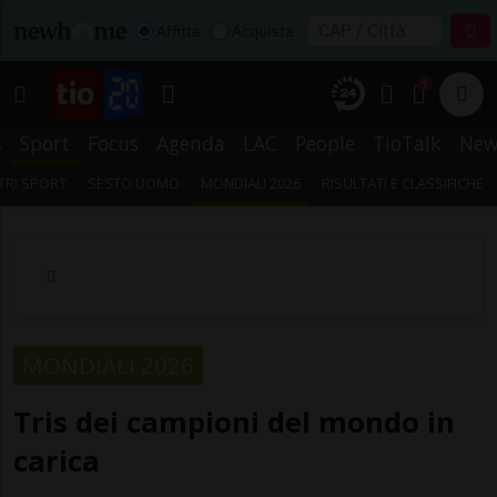
Affitta
Acquista
1
s
Sport
Focus
Agenda
LAC
People
TioTalk
New
TRI SPORT
SESTO UOMO
MONDIALI 2026
RISULTATI E CLASSIFICHE
MONDIALI 2026
Tris dei campioni del mondo in
carica