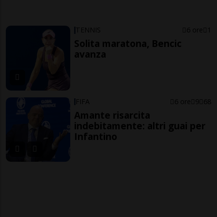
TENNIS
6 ore
1
Solita maratona, Bencic
avanza
FIFA
6 ore
9
68
Amante risarcita
indebitamente: altri guai per
Infantino