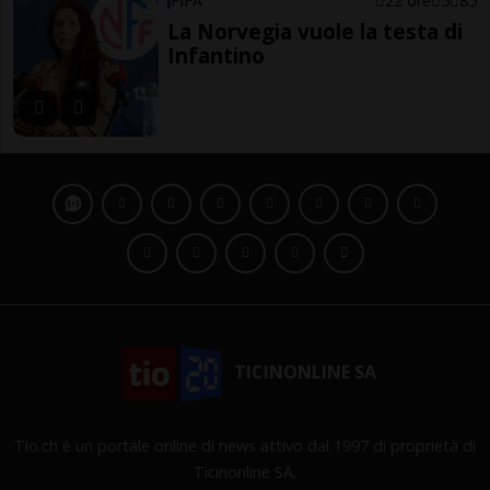
FIFA
22 ore
5
85
La Norvegia vuole la testa di
Infantino
TICINONLINE SA
Tio.ch è un portale online di news attivo dal 1997 di proprietà di
Ticinonline SA.