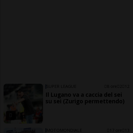
SUPER LEAGUE
8 ore
2
12
Il Lugano va a caccia del sei
su sei (Zurigo permettendo)
MOTOMONDIALE
17 ore
13