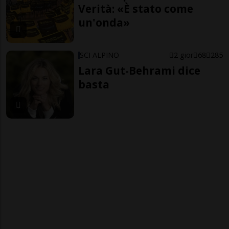
Verità: «È stato come
un'onda»
SCI ALPINO
2 gior
68
285
Lara Gut-Behrami dice
basta