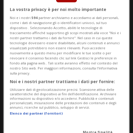
La vostra privacy è per noi molto importante
Noi e i nostri
594
partner archiviamo e accediamo ai dati personali,
come i dati di navigazione gli o identificatori univoci, sul tuo
dispositivo . Selezionando Accetto, abiliti le tecnologie di
tracciamento affinché supportino gli scopi mostrati alla voce "Noi e i
nostri partner trattiamo i dati da fornire". Nel caso in cui queste
tecnologie dovessero essere disabilitate, alcuni contenuti e annunci
visualizzati potrebbero non essere rilevanti. Puoi accedere
nuovamente a questo menu per modificare le tue scelte o per
revocare il consenso facendo clic sul link Gestisci le preferenze in
Lionel Messi
fondo alla pagina web.. Tali scelte avranno effetto nel contesto del
nostro Sito web. Per maggiori informazioni, consulta l'Informativa
sulla privacy.
Noi e i nostri partner trattiamo i dati per fornire:
Utilizzare dati di geolocalizzazione precisi. Scansione attiva delle
PROFILO
caratteristiche del dispositivo ai fini dell’identificazione. Archiviare
informazioni su dispositivo e/o accedervi. Pubblicità e contenuti
personalizzati, misurazione delle prestazioni dei contenuti e degli
Nazionalità
Argentina
annunci, ricerche sul pubblico, sviluppo di servizi.
Elenco dei partner (fornitori)
Data di nascita
24.06.1987 (39 anni)
Luogo di nascita
Rosario
Mostra finalità