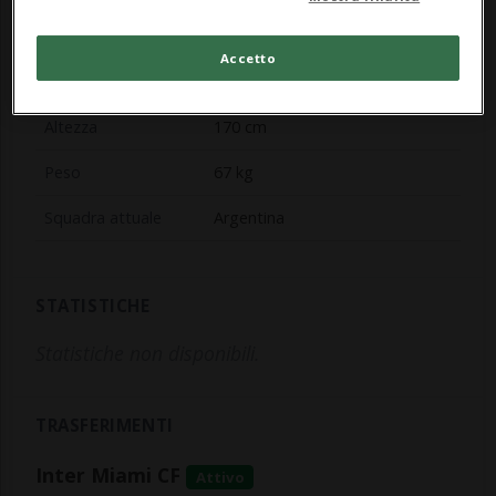
Posizione
Attaccante
Accetto
Numero maglia
10
Altezza
170 cm
Peso
67 kg
Squadra attuale
Argentina
STATISTICHE
Statistiche non disponibili.
TRASFERIMENTI
Inter Miami CF
Attivo