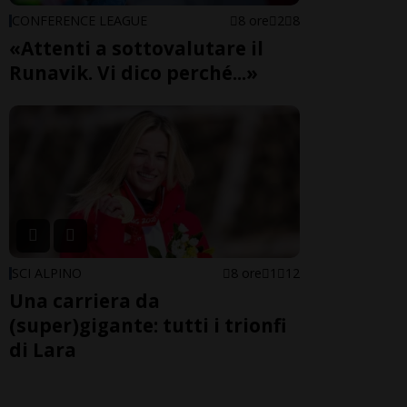
CONFERENCE LEAGUE
8 ore
2
8
«Attenti a sottovalutare il
Runavik. Vi dico perché...»
SCI ALPINO
8 ore
1
12
Una carriera da
(super)gigante: tutti i trionfi
di Lara