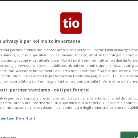
ranco Denti entra in tackle nei
 League: «Si crea solo confusione»
a privacy è per noi molto importante
ri
594
partner archiviamo e accediamo ai dati personali, come i dati di navigazione 
ri univoci, sul tuo dispositivo . Selezionando Accetto, abiliti le tecnologie di tracc
portino gli scopi mostrati alla voce "Noi e i nostri partner trattiamo i dati da fornir
tecnologie dovessero essere disabilitate, alcuni contenuti e annunci visualizzati 
vanti. Puoi accedere nuovamente a questo menu per modificare le tue scelte o per
endo clic sul link Gestisci le preferenze in fondo alla pagina web.. Tali scelte avr
o del nostro Sito web. Per maggiori informazioni, consulta l'Informativa sulla priva
ostri partner trattiamo i dati per fornire:
ati di geolocalizzazione precisi. Scansione attiva delle caratteristiche del dispositivo 
icazione. Archiviare informazioni su dispositivo e/o accedervi. Pubblicità e contenu
ati, misurazione delle prestazioni dei contenuti e degli annunci, ricerche sul pubbl
 partner (fornitori)
 finalità
Ac