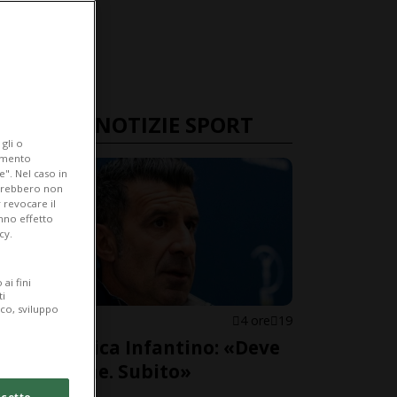
ULTIME NOTIZIE SPORT
gli o
iamento
e". Nel caso in
potrebbero non
 revocare il
anno effetto
cy.
ai fini
ti
ico, sviluppo
FIFA
4 ore
19
Figo scarica Infantino: «Deve
andarsene. Subito»
cetto