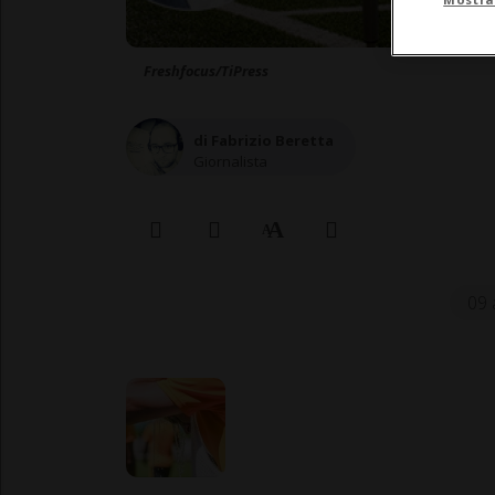
Freshfocus/TiPress
di Fabrizio Beretta
Giornalista
09 