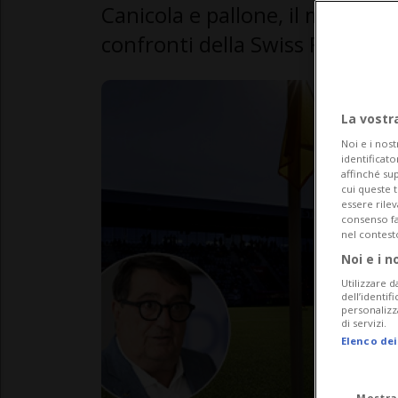
Canicola e pallone, il medico F
confronti della Swiss Football
La vostr
Noi e i nost
identificato
affinché sup
cui queste 
essere rile
consenso fac
nel contest
Noi e i n
Utilizzare d
dell’identif
personalizz
di servizi.
Elenco dei
Mostra