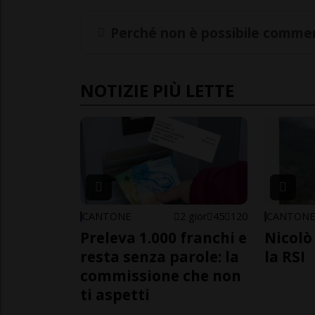
Perché non è possibile commen
NOTIZIE PIÙ LETTE
CANTONE
2 gior
45
120
CANTON
Preleva 1.000 franchi e
Nicolò 
resta senza parole: la
la RSI
commissione che non
ti aspetti