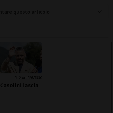
tare questo articolo
E
12 ore
98
330
Casolini lascia