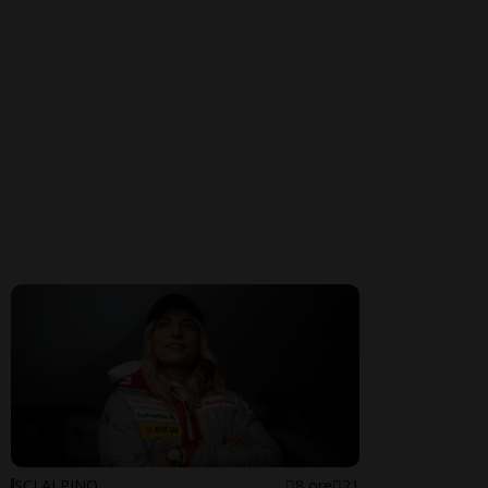
SCI ALPINO
8 ore
21