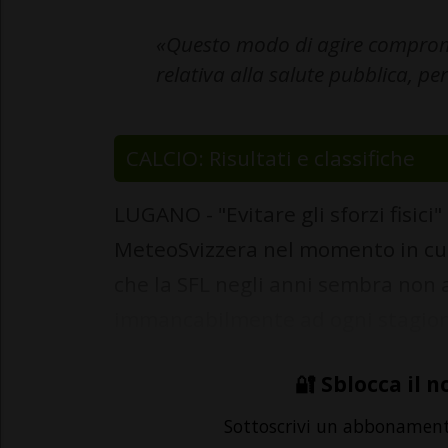
«Questo modo di agire comprom
relativa alla salute pubblica, pe
CALCIO: Risultati e classifiche
LUGANO - "Evitare gli sforzi fisic
MeteoSvizzera nel momento in cui
che la SFL negli anni sembra non a
immancabilmente ad ogni stagione
🔐 Sblocca il n
Sottoscrivi un abbonamen