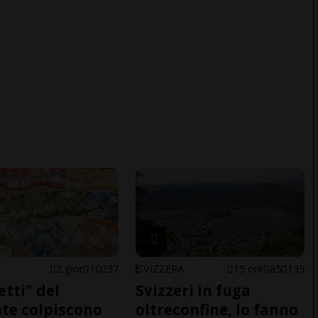
2 gior
10
37
SVIZZERA
15 ore
85
135
etti" del
Svizzeri in fuga
te colpiscono
oltreconfine, lo fanno