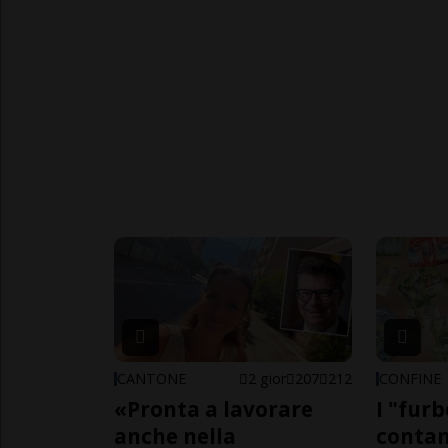
CANTONE
2 gior
207
212
CONFINE
«Pronta a lavorare
I "furb
anche nella
contan