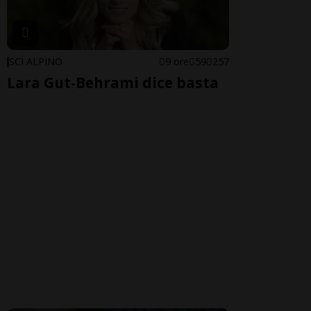
SCI ALPINO
9 ore
59
257
Lara Gut-Behrami dice basta