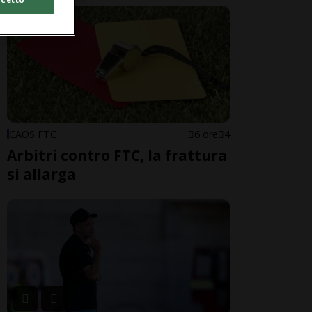
CAOS FTC
6 ore
4
Arbitri contro FTC, la frattura
si allarga