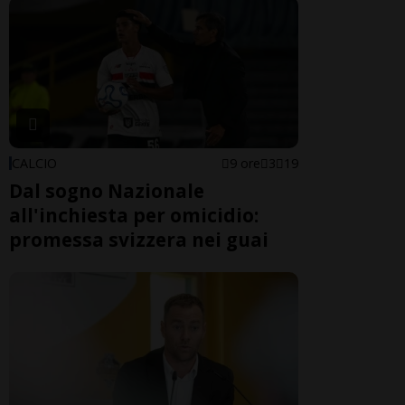
CALCIO
9 ore
3
19
Dal sogno Nazionale
all'inchiesta per omicidio:
promessa svizzera nei guai