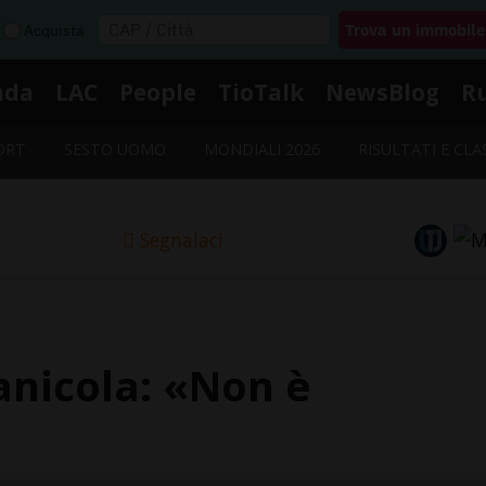
Acquista
nda
LAC
People
TioTalk
NewsBlog
R
ORT
SESTO UOMO
MONDIALI 2026
RISULTATI E CLA
Segnalaci
canicola: «Non è