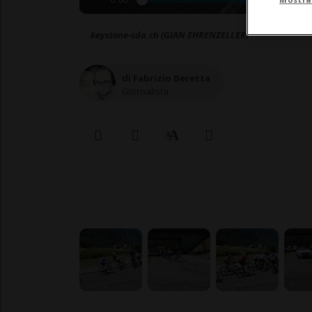
0:00
keystone-sda.ch (GIAN EHRENZELLER)
di Fabrizio Beretta
Giornalista