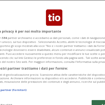
a privacy è per noi molto importante
ri
594
partner archiviamo e accediamo ai dati personali, come i dati di navigazione 
ri univoci, sul tuo dispositivo . Selezionando Accetto, abiliti le tecnologie di tracc
portino gli scopi mostrati alla voce "Noi e i nostri partner trattiamo i dati da fornir
tecnologie dovessero essere disabilitate, alcuni contenuti e annunci visualizzati 
vanti. Puoi accedere nuovamente a questo menu per modificare le tue scelte o per
endo clic sul link Gestisci le preferenze in fondo alla pagina web.. Tali scelte avr
o del nostro Sito web. Per maggiori informazioni, consulta l'Informativa sulla priva
ostri partner trattiamo i dati per fornire:
ati di geolocalizzazione precisi. Scansione attiva delle caratteristiche del dispositivo 
icazione. Archiviare informazioni su dispositivo e/o accedervi. Pubblicità e contenu
ati, misurazione delle prestazioni dei contenuti e degli annunci, ricerche sul pubbl
 partner (fornitori)
 finalità
Ac