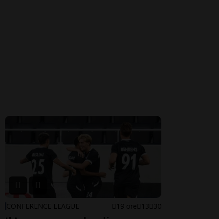
CONFERENCE LEAGUE
19 ore
13
30