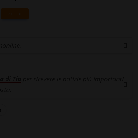
ACCEDI
inonline.
a di Tio
per ricevere le notizie più importanti
osta.
e