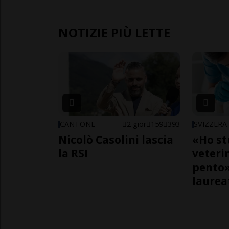
NOTIZIE PIÙ LETTE
CANTONE
2 gior
159
393
SVIZZERA
Nicolò Casolini lascia
«Ho st
la RSI
veteri
pento»
laurea