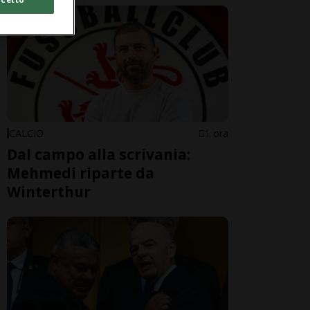
CALCIO
1 ora
Dal campo alla scrivania:
Mehmedi riparte da
Winterthur