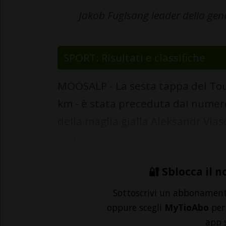
Jakob Fuglsang leader della gener
SPORT: Risultati e classifiche
MOOSALP - La sesta tappa del Tou
km - è stata preceduta dai numeros
della maglia gialla Aleksandr Vlas
Mar...
🔐 Sblocca il n
Sottoscrivi un abbonamen
oppure scegli
MyTioAbo
per 
app 