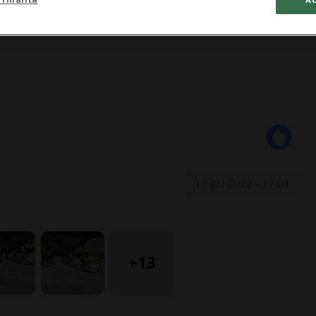
1:47
17 giu 2022 - 17:04
+13