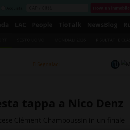
Acquista
nda
LAC
People
TioTalk
NewsBlog
R
ORT
SESTO UOMO
MONDIALI 2026
RISULTATI E CLA
Segnalaci
esta tappa a Nico Denz
ancese Clément Champoussin in un finale