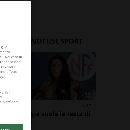
ULTIME NOTIZIE SPORT
gli o
iamento
e". Nel caso in
potrebbero non
 revocare il
anno effetto
cy.
ai fini
ti
ico, sviluppo
FIFA
20 min
La Norvegia vuole la testa di
Infantino
cetto