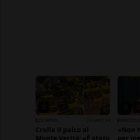
LOCARNO
4 ore
124
Crolla il palco al
«Non h
Monte Verità: «È stato
per me,