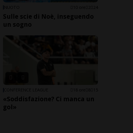
NUOTO
10 ore
2
24
Sulle scie di Noè, inseguendo
un sogno
CONFERENCE LEAGUE
18 ore
8
15
«Soddisfazione? Ci manca un
gol»