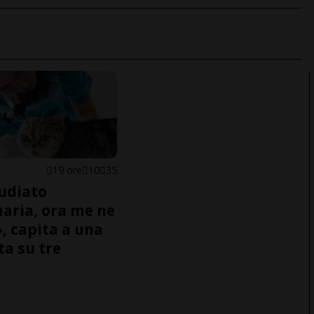
19 ore
10
35
udiato
naria, ora me ne
, capita a una
ta su tre