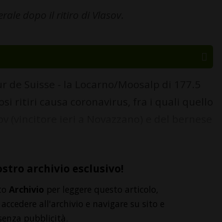
ale dopo il ritiro di Vlasov.
r de Suisse - la Locarno/Moosalp di 177.5
i ritiri causa coronavirus, fra i quali quello
ov (vincitore ieri a Novazzano) e del bernese
ostro archivio esclusivo!
to
Archivio
per leggere questo articolo,
accedere all'archivio e navigare su sito e
senza pubblicità.