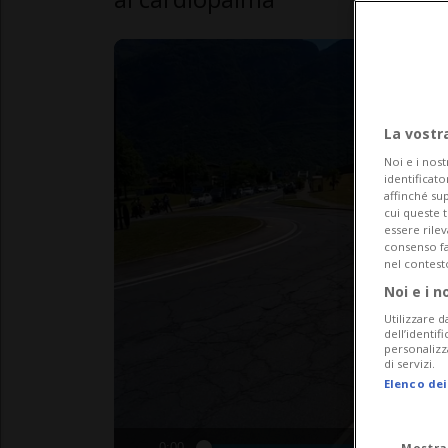
La vostr
Noi e i nost
identificato
affinché sup
cui queste 
essere rile
consenso fac
nel contest
Noi e i n
Utilizzare d
dell’identif
personalizz
di servizi.
Elenco dei
Mostra