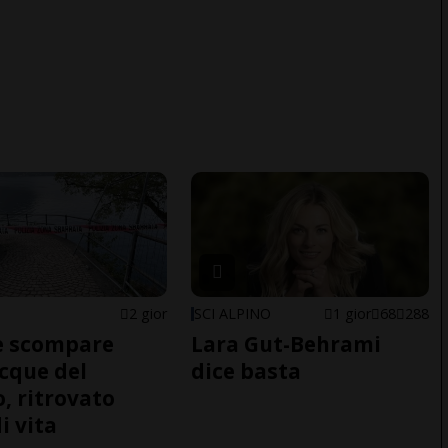
2 gior
SCI ALPINO
1 gior
68
288
e scompare
Lara Gut-Behrami
acque del
dice basta
o, ritrovato
i vita