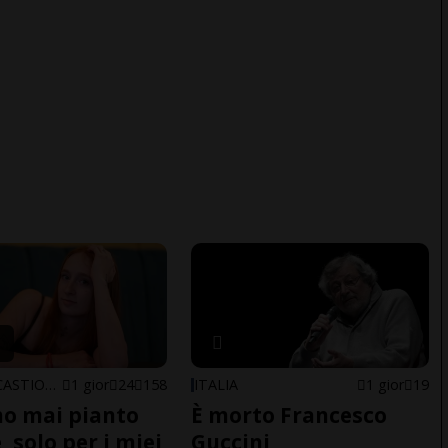
ARBEDO-CASTIONE
1 gior
24
158
ITALIA
1 gior
19
o mai pianto
È morto Francesco
 solo per i miei
Guccini