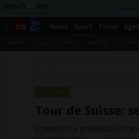
Affitta
News
Sport
Focus
Age
HOCKEY
CALCIO
TENNIS
MOTORI
ALTRI SP
CICLISMO
Tour de Suisse: s
Il tedesco ha preceduto il fr
al cardiopalma