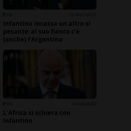
FIFA
2 ore
10
23
Infantino incassa un altro sì
pesante: al suo fianco c’è
(anche) l’Argentina
FIFA
6 ore
8
93
L'Africa si schiera con
Infantino