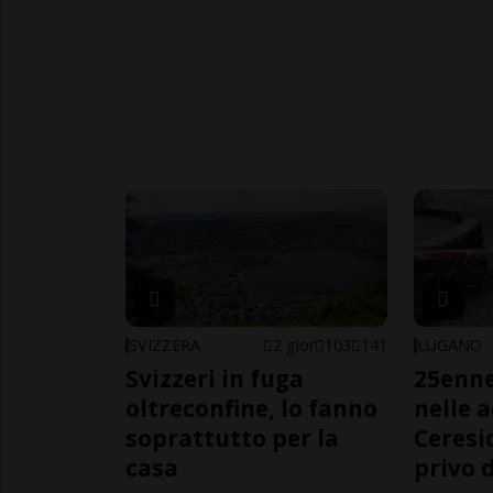
SVIZZERA
2 gior
103
141
LUGANO
Svizzeri in fuga
25enn
oltreconfine, lo fanno
nelle 
soprattutto per la
Ceresi
casa
privo d