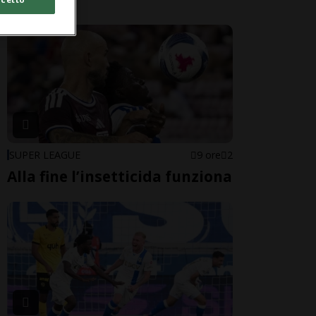
SUPER LEAGUE
9 ore
2
Alla fine l’insetticida funziona