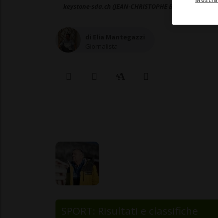
keystone-sda.ch (JEAN-CHRISTOPHE BOTT)
di Elia Mantegazzi
Giornalista
SPORT: Risultati e classifiche