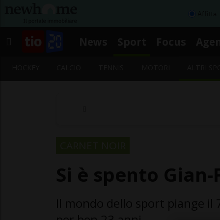
Affitta
News
Sport
Focus
Age
HOCKEY
CALCIO
TENNIS
MOTORI
ALTRI SP
CARNET NOIR
Si è spento Gian
Il mondo dello sport piange il
per ben 23 anni