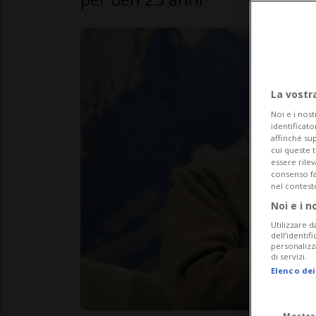
La vostr
Noi e i nost
identificato
affinché sup
cui queste 
essere rile
consenso fac
nel contest
Noi e i n
Utilizzare d
dell’identif
personalizz
di servizi.
Elenco dei
Mostra