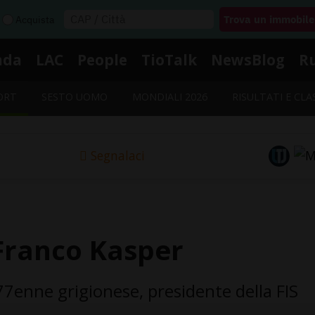
Acquista
nda
LAC
People
TioTalk
NewsBlog
R
ORT
SESTO UOMO
MONDIALI 2026
RISULTATI E CLA
Segnalaci
-Franco Kasper
 77enne grigionese, presidente della FIS