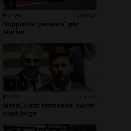
MOTOGP
14 ore
4
Doppietta "pesante" per
Martin
ROSARIO
17 ore
5
Messi, lutto tremendo: morto
papà Jorge