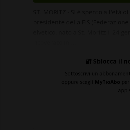
ST. MORITZ - Si è spento all'età d
presidente della FIS (Federazione I
elvetico, nato a St. Moritz il 24 
ricoverato in ...
🔐 Sblocca il n
Sottoscrivi un abbonamen
oppure scegli
MyTioAbo
per 
app 