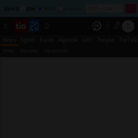
Affitta
Acquista
1
News
Sport
Focus
Agenda
LAC
People
TioTalk
TICINO
SVIZZERA
DAL MONDO