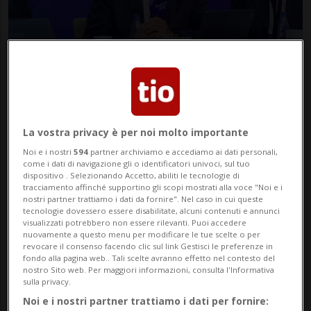
SCI ALPINO
1 mese
2
Lo sci mondiale ha un nuovo
boss
La vostra privacy è per noi molto importante
Noi e i nostri
594
partner archiviamo e accediamo ai dati personali,
come i dati di navigazione gli o identificatori univoci, sul tuo
dispositivo . Selezionando Accetto, abiliti le tecnologie di
tracciamento affinché supportino gli scopi mostrati alla voce "Noi e i
nostri partner trattiamo i dati da fornire". Nel caso in cui queste
tecnologie dovessero essere disabilitate, alcuni contenuti e annunci
visualizzati potrebbero non essere rilevanti. Puoi accedere
nuovamente a questo menu per modificare le tue scelte o per
revocare il consenso facendo clic sul link Gestisci le preferenze in
fondo alla pagina web.. Tali scelte avranno effetto nel contesto del
nostro Sito web. Per maggiori informazioni, consulta l'Informativa
sulla privacy.
SCI ALPINO
2 mesi
1
Noi e i nostri partner trattiamo i dati per fornire: