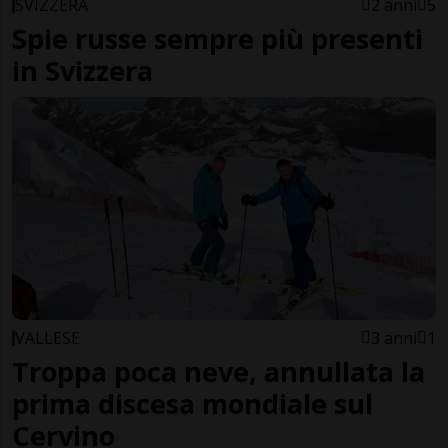
SVIZZERA
2 anni
5
Spie russe sempre più presenti
in Svizzera
VALLESE
3 anni
1
Troppa poca neve, annullata la
prima discesa mondiale sul
Cervino