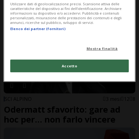
Nuovo ribaltone: Urs Lehmann
Utilizzare dati di geolocalizzazione precisi. Scansione attiva delle
caratteristiche del dispositivo ai fini dell’identificazione. Archiviare
si dimette
informazioni su dispositivo e/o accedervi. Pubblicità e contenuti
personalizzati, misurazione delle prestazioni dei contenuti e degli
annunci, ricerche sul pubblico, sviluppo di servizi.
Elenco dei partner (fornitori)
Mostra finalità
Accetto
SCI ALPINO
3 mesi
12
8
Odermatt sfavorito: gare ad
hoc per... non farlo vincere