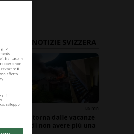
ULTIME NOTIZIE SVIZZERA
gli o
iamento
e". Nel caso in
potrebbero non
 revocare il
anno effetto
cy.
ai fini
ti
ico, sviluppo
VAUD
9 min
Famiglia torna dalle vacanze
e scopre di non avere più una
casa
cetto