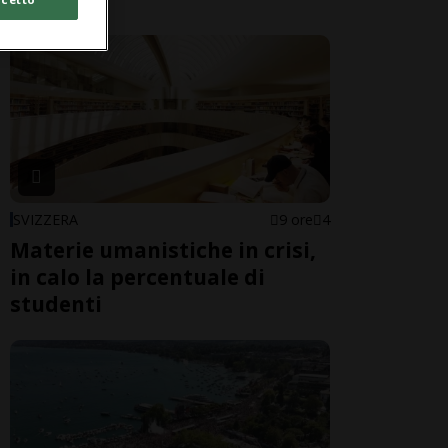
SVIZZERA
9 ore
4
Materie umanistiche in crisi,
in calo la percentuale di
studenti