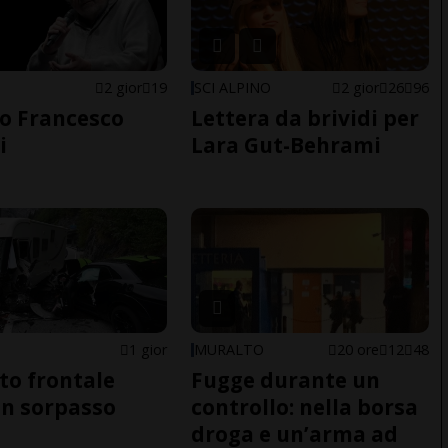
2 gior
19
SCI ALPINO
2 gior
26
96
o Francesco
Lettera da brividi per
i
Lara Gut-Behrami
1 gior
MURALTO
20 ore
12
48
to frontale
Fugge durante un
n sorpasso
controllo: nella borsa
droga e un’arma ad