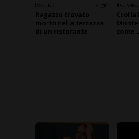
ASCONA
1 gior
LOCARNO
Ragazzo trovato
Crolla 
morto nella terrazza
Monte 
di un ristorante
come 