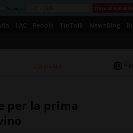
Acquista
nda
LAC
People
TioTalk
NewsBlog
R
Segnalaci
re per la prima
vino