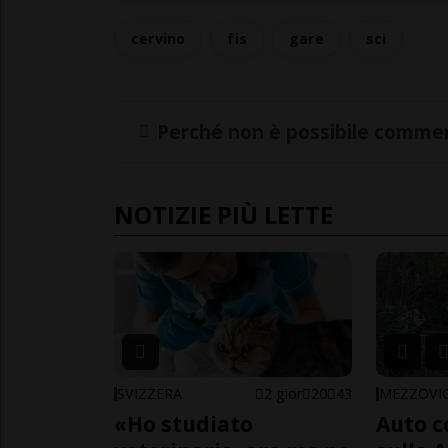
cervino
fis
gare
sci
Perché non è possibile commen
NOTIZIE PIÙ LETTE
SVIZZERA
2 gior
20
43
MEZZOVI
«Ho studiato
Auto c