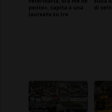
veterinaria, ora me ne
sulla A
pento», capita a una
di sett
laureata su tre