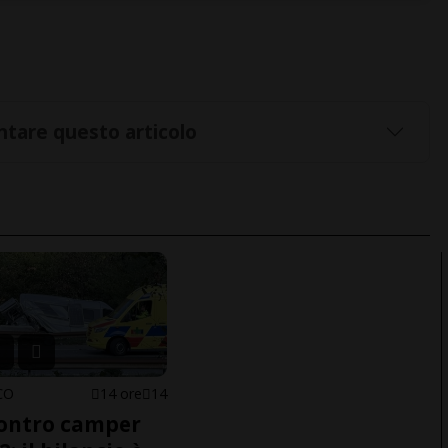
tare questo articolo
CO
14 ore
14
ontro camper