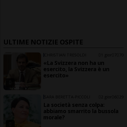
ULTIME NOTIZIE OSPITE
CHRISTIAN TRESOLDI
1 gior
7
70
«La Svizzera non ha un
esercito, la Svizzera è un
esercito»
SARA BERETTA-PICCOLI
2 gior
6
29
La società senza colpa:
abbiamo smarrito la bussola
morale?