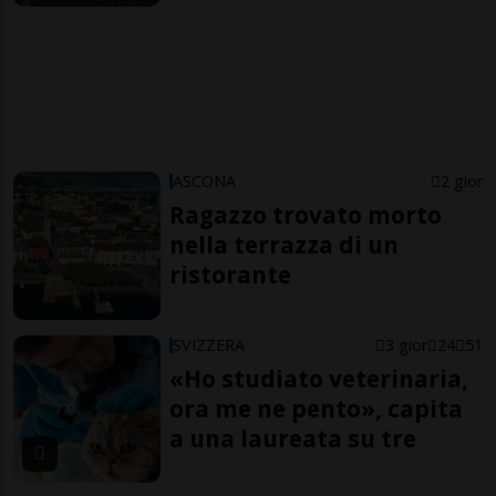
ASCONA
2 gior
Ragazzo trovato morto
nella terrazza di un
ristorante
SVIZZERA
3 gior
24
51
«Ho studiato veterinaria,
ora me ne pento», capita
a una laureata su tre