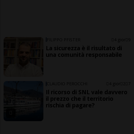
FILIPPO PFISTER
4 gior
9
La sicurezza è il risultato di
una comunità responsabile
CLAUDIO PEROCCHI
4 gior
2
7
Il ricorso di SNL vale davvero
il prezzo che il territorio
rischia di pagare?