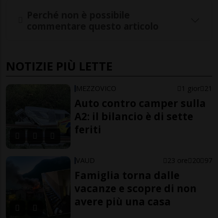
Perché non è possibile
commentare questo articolo
NOTIZIE PIÙ LETTE
MEZZOVICO
1 gior
21
Auto contro camper sulla
A2: il bilancio è di sette
feriti
VAUD
23 ore
20
97
Famiglia torna dalle
vacanze e scopre di non
avere più una casa