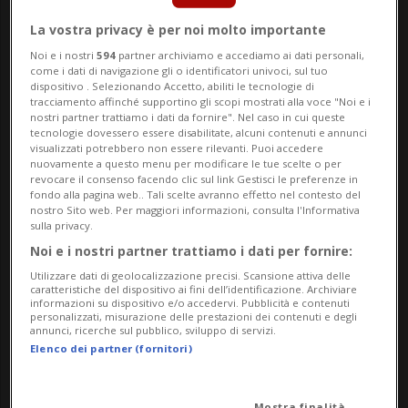
tempo nel prestino della famiglia e
La vostra privacy è per noi molto importante
riusciva a memorizzare tante informazioni
Noi e i nostri
594
partner archiviamo e accediamo ai dati personali,
come i dati di navigazione gli o identificatori univoci, sul tuo
che carpiva durante i tipici colloqui che
dispositivo . Selezionando Accetto, abiliti le tecnologie di
tracciamento affinché supportino gli scopi mostrati alla voce "Noi e i
avvengono in un negozio.
nostri partner trattiamo i dati da fornire". Nel caso in cui queste
tecnologie dovessero essere disabilitate, alcuni contenuti e annunci
visualizzati potrebbero non essere rilevanti. Puoi accedere
Già da piccolo viveva gli eventi culturali
nuovamente a questo menu per modificare le tue scelte o per
revocare il consenso facendo clic sul link Gestisci le preferenze in
con grande intensità: come spettatore di
fondo alla pagina web.. Tali scelte avranno effetto nel contesto del
nostro Sito web. Per maggiori informazioni, consulta l'Informativa
spettacoli di ogni genere, come attore, per
sulla privacy.
Noi e i nostri partner trattiamo i dati per fornire:
esempio nei teatrini della scuola, e come
Utilizzare dati di geolocalizzazione precisi. Scansione attiva delle
lettore di tutto quanto gli capitava fra le
caratteristiche del dispositivo ai fini dell’identificazione. Archiviare
informazioni su dispositivo e/o accedervi. Pubblicità e contenuti
personalizzati, misurazione delle prestazioni dei contenuti e degli
mani, giornali, libri, riviste. La cultura, e
annunci, ricerche sul pubblico, sviluppo di servizi.
Elenco dei partner (fornitori)
con essa la lingua, hanno plasmato la sua
personalità. Fin da giovane ha colto i codici
Mostra finalità