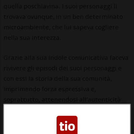
quella poschiavina. I suoi personaggi li
trovava ovunque, in un ben determinato
microambiente, che lui sapeva cogliere
nella sua interezza.
Grazie alla sua indole comunicativa faceva
rivivere gli episodi dei suoi personaggi e
con essi la storia della sua comunità,
imprimendo forza espressiva e,
soprattutto, attenendosi all’autenticità
delle fonti. Molte di queste sono rimaste
impresse nella sua memoria fin da
bambino. Allora trascorreva parecchio