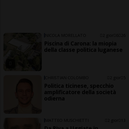
NICOLA MORELLATO
2 gior
6
26
Piscina di Carona: la miopia
della classe politica luganese
CHRISTIAN COLOMBO
2 gior
5
Politica ticinese, specchio
amplificatore della società
odierna
MATTEO MUSCHIETTI
2 gior
13
Da Riva a Uggiate in