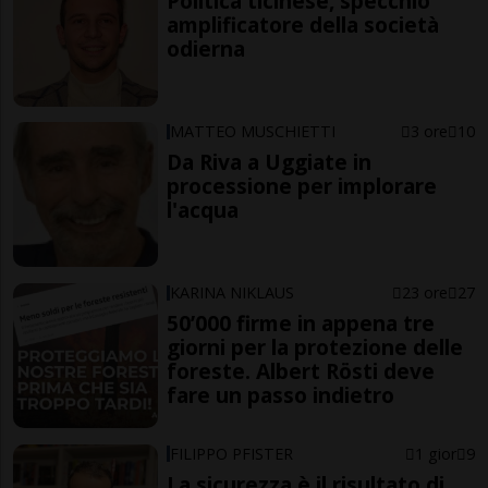
Politica ticinese, specchio
amplificatore della società
odierna
MATTEO MUSCHIETTI
3 ore
10
Da Riva a Uggiate in
processione per implorare
l'acqua
KARINA NIKLAUS
23 ore
27
50’000 firme in appena tre
giorni per la protezione delle
foreste. Albert Rösti deve
fare un passo indietro
FILIPPO PFISTER
1 gior
9
La sicurezza è il risultato di