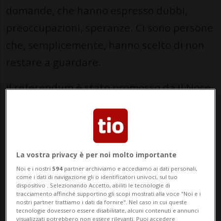
domande, che hanno espresso dubbi,
preoccupazioni, speranze. Ci sono persone
che, semplicemente, hanno scelto di non
restare a guardare.
Il referendum è stato promosso da Il Noce,
insieme a chi ha condiviso la necessità di
riportare una decisione così importante
davanti alla popolazione. Lo diciamo con
serenità, ma anche con chiarezza: questo
La vostra privacy è per noi molto importante
Noi e i nostri
594
partner archiviamo e accediamo ai dati personali,
risultato non nasce dal nulla. Nasce da un
come i dati di navigazione gli o identificatori univoci, sul tuo
dispositivo . Selezionando Accetto, abiliti le tecnologie di
lavoro concreto, fatto sul territorio,
tracciamento affinché supportino gli scopi mostrati alla voce "Noi e i
nostri partner trattiamo i dati da fornire". Nel caso in cui queste
parlando con la gente, spiegando le
tecnologie dovessero essere disabilitate, alcuni contenuti e annunci
visualizzati potrebbero non essere rilevanti. Puoi accedere