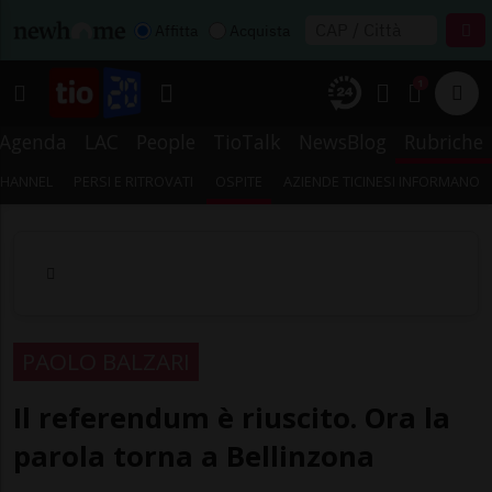
Affitta
Acquista
1
Agenda
LAC
People
TioTalk
NewsBlog
Rubriche
CHANNEL
PERSI E RITROVATI
OSPITE
AZIENDE TICINESI INFORMANO
PAOLO BALZARI
Il referendum è riuscito. Ora la
parola torna a Bellinzona