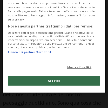
ragioni del referendum e raccogliendo una
nuovamente a questo menu per modificare le tue scelte o per
revocare il consenso facendo clic sul link Gestisci le preferenze in
firma dopo l’altra.
fondo alla pagina web.. Tali scelte avranno effetto nel contesto del
nostro Sito web. Per maggiori informazioni, consulta l'Informativa
sulla privacy.
Non è stata una raccolta firme contro
Noi e i nostri partner trattiamo i dati per fornire:
Bellinzona. È stata una raccolta firme per
Utilizzare dati di geolocalizzazione precisi. Scansione attiva delle
caratteristiche del dispositivo ai fini dell’identificazione. Archiviare
Bellinzona.
informazioni su dispositivo e/o accedervi. Pubblicità e contenuti
personalizzati, misurazione delle prestazioni dei contenuti e degli
annunci, ricerche sul pubblico, sviluppo di servizi.
Perché i Castelli non sono un tema
Elenco dei partner (fornitori)
qualsiasi. Non sono solo un’immagine da
Mostra finalità
cartolina, non sono solo un bene turistico,
non sono solo un progetto amministrativo.
Accetto
I Castelli sono parte della nostra storia,
della nostra identità e del nostro
paesaggio quotidiano. Sono qualcosa che