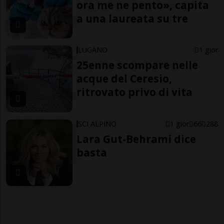
ora me ne pento», capita
a una laureata su tre
LUGANO
1 gior
25enne scompare nelle
acque del Ceresio,
ritrovato privo di vita
SCI ALPINO
1 gior
66
288
Lara Gut-Behrami dice
basta