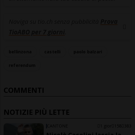
Naviga su tio.ch senza pubblicità
Prova
TioABO per 7 giorni
.
bellinzona
castelli
paolo balzari
referendum
COMMENTI
NOTIZIE PIÙ LETTE
CANTONE
1 gior
158
383