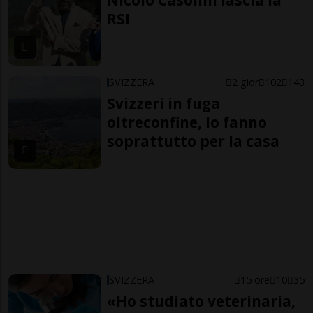
Nicolò Casolini lascia la
RSI
SVIZZERA
2 gior
102
143
Svizzeri in fuga
oltreconfine, lo fanno
soprattutto per la casa
SVIZZERA
15 ore
10
35
«Ho studiato veterinaria,