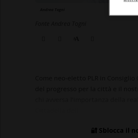
Andrea Togni
Fonte Andrea Togni
Come neo-eletto PLR in Consiglio
del progresso per la città e il nos
chi avversa l’importanza della real
Cittadella dell...
🔐 Sblocca il n