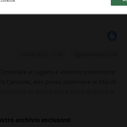
08 mag 2024 - 17:50
Aggiornamento 23:48
 Comunale a Lugano e attento sostenitore
tro Cantone, non posso sostenere le tesi di
izzazione di quella che è stata definita la
ostro archivio esclusivo!