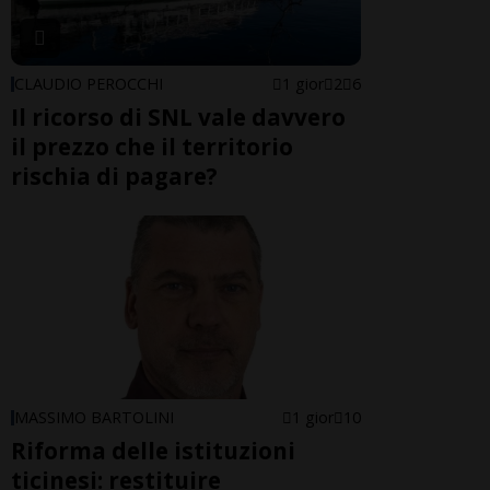
CLAUDIO PEROCCHI
1 gior
2
6
Il ricorso di SNL vale davvero
il prezzo che il territorio
rischia di pagare?
MASSIMO BARTOLINI
1 gior
10
Riforma delle istituzioni
ticinesi: restituire