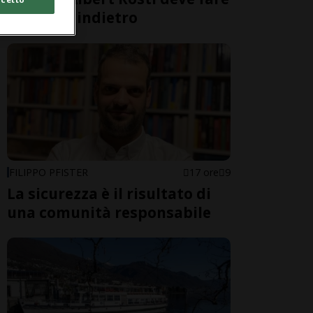
un passo indietro
FILIPPO PFISTER
17 ore
9
La sicurezza è il risultato di
una comunità responsabile