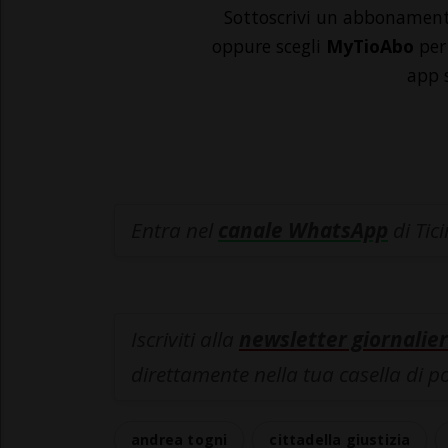
Sottoscrivi un abbonamen
oppure scegli
MyTioAbo
per 
app 
Entra nel
canale WhatsApp
di Tic
Iscriviti alla
newsletter giornalier
direttamente nella tua casella di p
andrea togni
cittadella giustizia