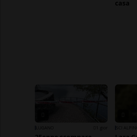
casa
LUGANO
1 gior
SCI ALPI
25enne scompare
Lara G