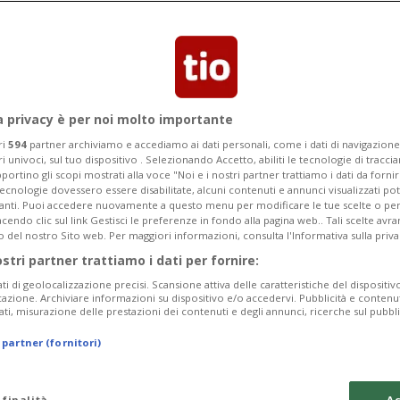
munale, Lugano
a privacy è per noi molto importante
ri
594
partner archiviamo e accediamo ai dati personali, come i dati di navigazione 
ri univoci, sul tuo dispositivo . Selezionando Accetto, abiliti le tecnologie di tracc
portino gli scopi mostrati alla voce "Noi e i nostri partner trattiamo i dati da fornir
tecnologie dovessero essere disabilitate, alcuni contenuti e annunci visualizzati 
vanti. Puoi accedere nuovamente a questo menu per modificare le tue scelte o per
endo clic sul link Gestisci le preferenze in fondo alla pagina web.. Tali scelte avr
o del nostro Sito web. Per maggiori informazioni, consulta l'Informativa sulla priva
ostri partner trattiamo i dati per fornire:
ati di geolocalizzazione precisi. Scansione attiva delle caratteristiche del dispositivo 
icazione. Archiviare informazioni su dispositivo e/o accedervi. Pubblicità e contenu
ati, misurazione delle prestazioni dei contenuti e degli annunci, ricerche sul pubbl
 partner (fornitori)
 finalità
Ac