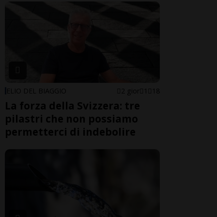
ELIO DEL BIAGGIO
2 gior
1
18
La forza della Svizzera: tre
pilastri che non possiamo
permetterci di indebolire