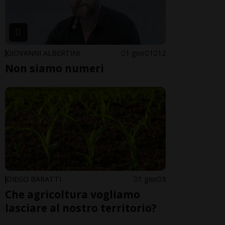
GIOVANNI ALBERTINI
1 gior
1
12
Non siamo numeri
DIEGO BARATTI
1 gior
3
Che agricoltura vogliamo
lasciare al nostro territorio?