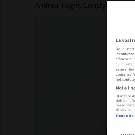
Andrea Togni, Consigliere co
La vostr
Noi e i nost
identificato
affinché sup
cui queste 
essere rile
consenso fac
nel contest
Noi e i n
Utilizzare d
dell’identif
personalizz
di servizi.
Elenco dei
Mostra