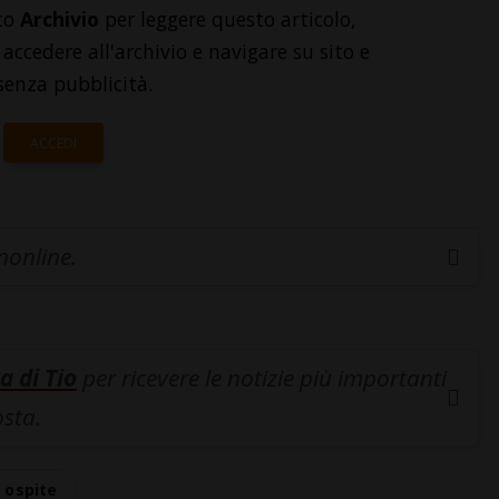
to
Archivio
per leggere questo articolo,
accedere all'archivio e navigare su sito e
senza pubblicità.
ACCEDI
inonline.
a di Tio
per ricevere le notizie più importanti
osta.
ospite