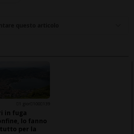
tare questo articolo
1 gior
100
139
i in fuga
onfine, lo fanno
tutto per la