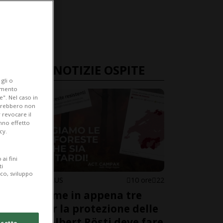
ULTIME NOTIZIE OSPITE
gli o
iamento
e". Nel caso in
potrebbero non
 revocare il
anno effetto
cy.
ai fini
ti
ico, sviluppo
KARINA NIKLAUS
10 ore
22
50’000 firme in appena tre
giorni per la protezione delle
foreste. Albert Rösti deve fare
cetto