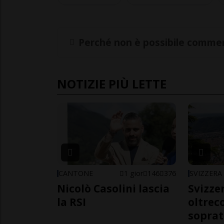
Perché non è possibile commen
NOTIZIE PIÙ LETTE
CANTONE
1 gior
146
376
SVIZZERA
Nicolò Casolini lascia
Svizzer
la RSI
oltrec
soprat