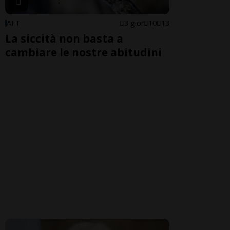
AFT
3 gior
10
13
La siccità non basta a
cambiare le nostre abitudini