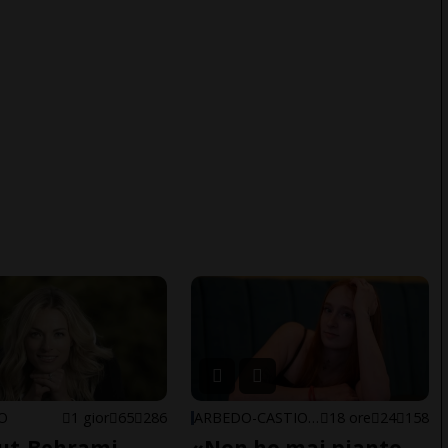
NO
1 gior
65
286
ARBEDO-CASTIONE
18 ore
24
158
ut-Behrami
«Non ho mai pianto