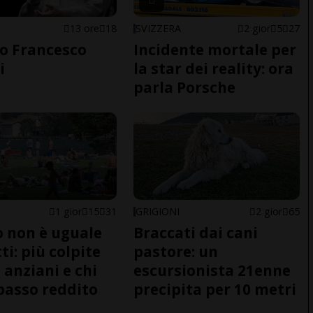
13 ore
18
SVIZZERA
2 gior
5
27
o Francesco
Incidente mortale per
i
la star dei reality: ora
parla Porsche
1 gior
15
31
GRIGIONI
2 gior
65
do non è uguale
Braccati dai cani
ti: più colpite
pastore: un
 anziani e chi
escursionista 21enne
basso reddito
precipita per 10 metri