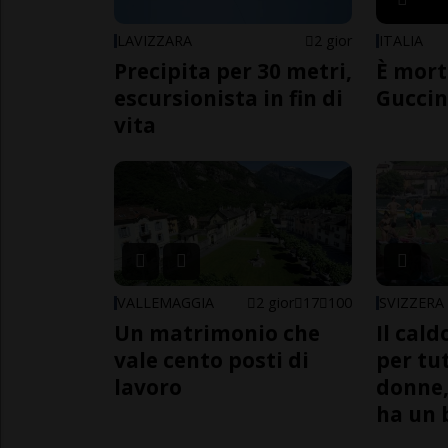
LAVIZZARA
2 gior
ITALIA
Precipita per 30 metri,
È mort
escursionista in fin di
Guccin
vita
VALLEMAGGIA
2 gior
17
100
SVIZZERA
Un matrimonio che
Il cal
vale cento posti di
per tut
lavoro
donne,
ha un 