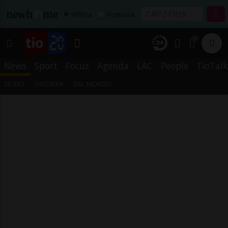
Affitta
Acquista
1
News
Sport
Focus
Agenda
LAC
People
TioTalk
TICINO
SVIZZERA
DAL MONDO