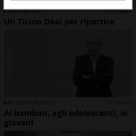
CHRISTIAN FINI
11 mesi
1
Un Ticino Deal per ripartire
MATTEO MUSCHIETTI
11 mesi
2
Ai bambini, agli adolescenti, ai
giovani