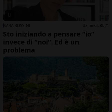
SARA ROSSINI
3 mesi
8
21
Sto iniziando a pensare “io”
invece di “noi”. Ed è un
problema