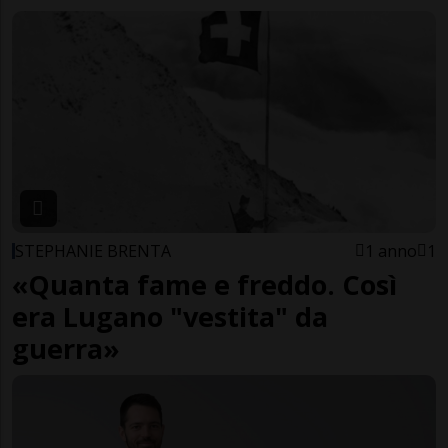
STEPHANIE BRENTA
1 anno
1
«Quanta fame e freddo. Così
era Lugano "vestita" da
guerra»