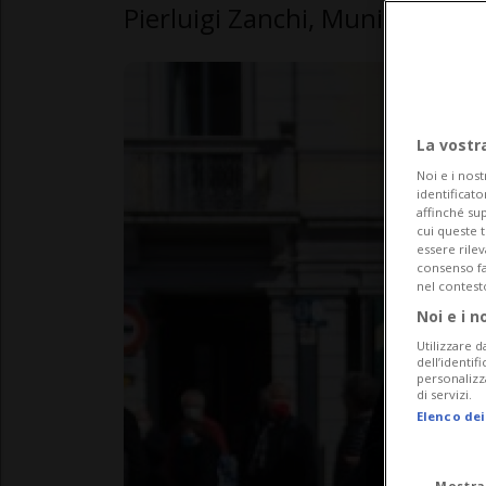
Pierluigi Zanchi, Municipale L
La vostr
Noi e i nost
identificato
affinché sup
cui queste 
essere rile
consenso fac
nel contest
Noi e i n
Utilizzare d
dell’identif
personalizz
di servizi.
Elenco dei
Mostra