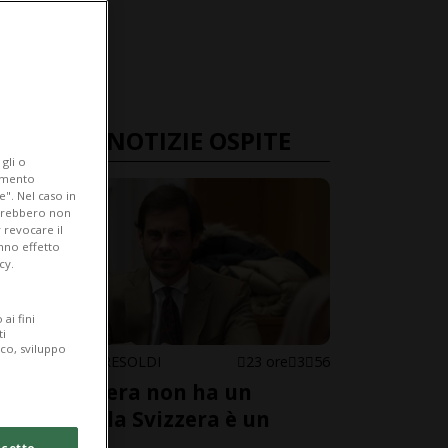
ULTIME NOTIZIE OSPITE
gli o
iamento
e". Nel caso in
potrebbero non
 revocare il
anno effetto
cy.
ai fini
ti
ico, sviluppo
CHRISTIAN TRESOLDI
23 ore
3
56
«La Svizzera non ha un
esercito, la Svizzera è un
esercito»
cetto