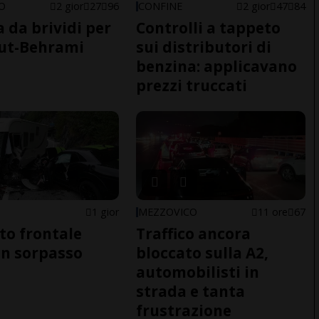
NO
2 gior
27
96
CONFINE
2 gior
47
84
a da brividi per
Controlli a tappeto
ut-Behrami
sui distributori di
benzina: applicavano
prezzi truccati
1 gior
MEZZOVICO
11 ore
67
to frontale
Traffico ancora
n sorpasso
bloccato sulla A2,
automobilisti in
strada e tanta
frustrazione