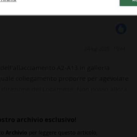
04 lug 2021 - 19:44
ell’allacciamento A2-A13 in galleria
 quale collegamento proporre per agevolare
in direzione del Locarnese. Non posso allora
ostro archivio esclusivo!
to
Archivio
per leggere questo articolo,