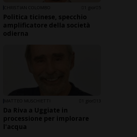
CHRISTIAN COLOMBO
1 gior
5
Politica ticinese, specchio
amplificatore della società
odierna
MATTEO MUSCHIETTI
1 gior
13
Da Riva a Uggiate in
processione per implorare
l'acqua