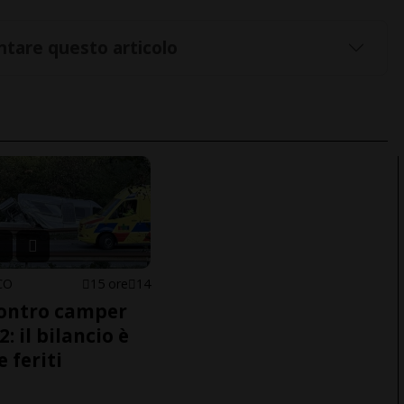
tare questo articolo
CO
15 ore
14
ontro camper
2: il bilancio è
e feriti