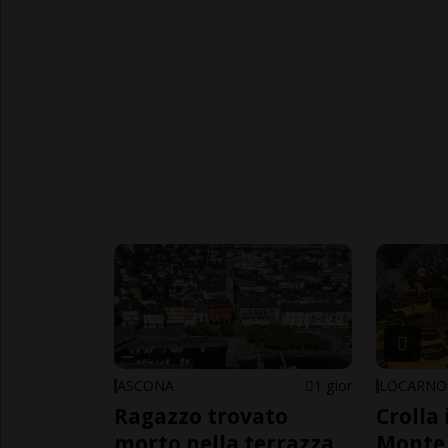
ASCONA
1 gior
LOCARNO
Ragazzo trovato
Crolla 
morto nella terrazza
Monte 