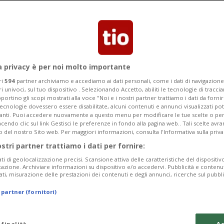
ocarno
a privacy è per noi molto importante
ri
594
partner archiviamo e accediamo ai dati personali, come i dati di navigazione 
ri univoci, sul tuo dispositivo . Selezionando Accetto, abiliti le tecnologie di tracc
portino gli scopi mostrati alla voce "Noi e i nostri partner trattiamo i dati da fornir
tecnologie dovessero essere disabilitate, alcuni contenuti e annunci visualizzati 
vanti. Puoi accedere nuovamente a questo menu per modificare le tue scelte o per
endo clic sul link Gestisci le preferenze in fondo alla pagina web.. Tali scelte avr
o del nostro Sito web. Per maggiori informazioni, consulta l'Informativa sulla priva
ostri partner trattiamo i dati per fornire:
ati di geolocalizzazione precisi. Scansione attiva delle caratteristiche del dispositivo 
icazione. Archiviare informazioni su dispositivo e/o accedervi. Pubblicità e contenu
ati, misurazione delle prestazioni dei contenuti e degli annunci, ricerche sul pubbl
 partner (fornitori)
 finalità
Ac