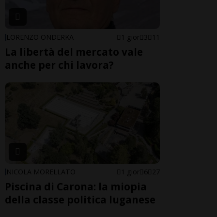
LORENZO ONDERKA
1 gior
3
11
La libertà del mercato vale
anche per chi lavora?
NICOLA MORELLATO
1 gior
6
27
Piscina di Carona: la miopia
della classe politica luganese