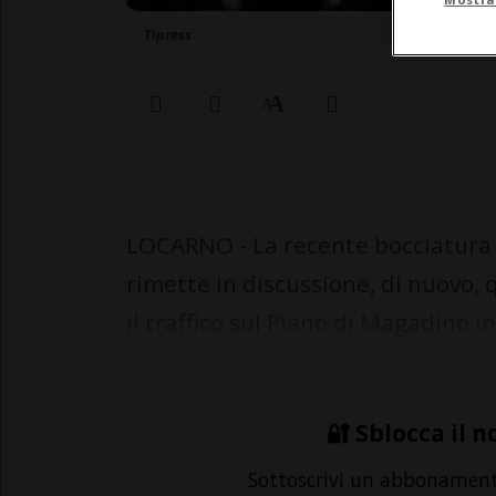
Tipress
LOCARNO - La recente bocciatura d
rimette in discussione, di nuovo,
il traffico sul Piano di Magadino 
non pensare all&rsq...
🔐 Sblocca il n
Sottoscrivi un abbonamen