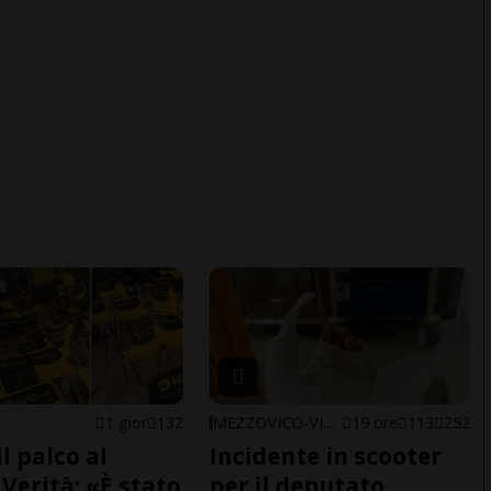
1 gior
132
MEZZOVICO-VIRA
19 ore
113
252
il palco al
Incidente in scooter
Verità: «È stato
per il deputato