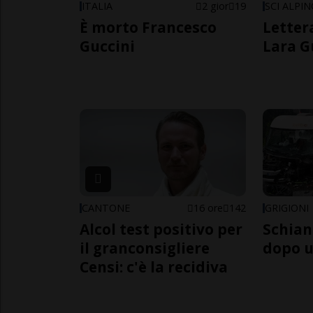
ITALIA
2 gior
19
SCI ALPI
È morto Francesco
Letter
Guccini
Lara G
CANTONE
16 ore
142
GRIGIONI
Alcol test positivo per
Schian
il granconsigliere
dopo u
Censi: c'è la recidiva