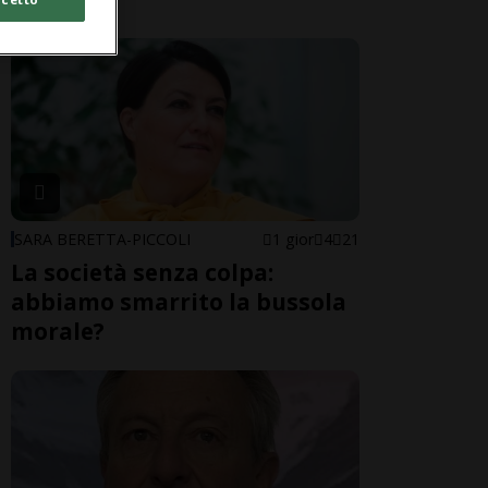
SARA BERETTA-PICCOLI
1 gior
4
21
La società senza colpa:
abbiamo smarrito la bussola
morale?