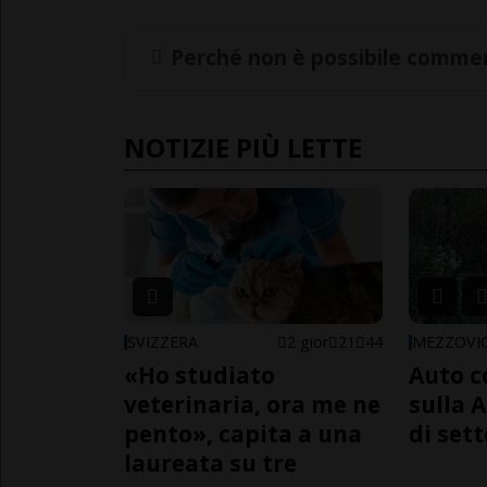
Perché non è possibile commen
NOTIZIE PIÙ LETTE
SVIZZERA
2 gior
21
44
MEZZOVI
«Ho studiato
Auto c
veterinaria, ora me ne
sulla A
pento», capita a una
di sett
laureata su tre