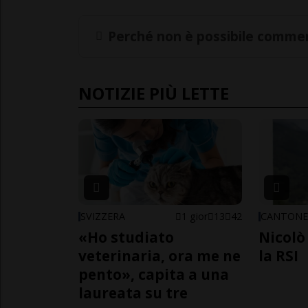
Perché non è possibile commen
NOTIZIE PIÙ LETTE
SVIZZERA
1 gior
13
42
CANTON
«Ho studiato
Nicolò 
veterinaria, ora me ne
la RSI
pento», capita a una
laureata su tre