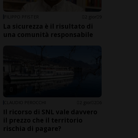
FILIPPO PFISTER
2 gior
9
La sicurezza è il risultato di
una comunità responsabile
CLAUDIO PEROCCHI
2 gior
2
6
Il ricorso di SNL vale davvero
il prezzo che il territorio
rischia di pagare?