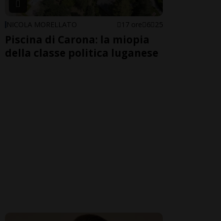
NICOLA MORELLATO
17 ore
6
25
Piscina di Carona: la miopia
della classe politica luganese