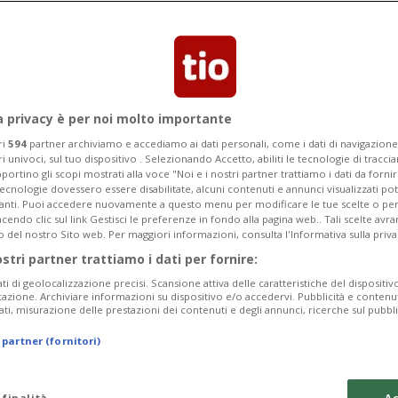
a privacy è per noi molto importante
ri
594
partner archiviamo e accediamo ai dati personali, come i dati di navigazione 
ri univoci, sul tuo dispositivo . Selezionando Accetto, abiliti le tecnologie di tracc
portino gli scopi mostrati alla voce "Noi e i nostri partner trattiamo i dati da fornir
tecnologie dovessero essere disabilitate, alcuni contenuti e annunci visualizzati 
vanti. Puoi accedere nuovamente a questo menu per modificare le tue scelte o per
endo clic sul link Gestisci le preferenze in fondo alla pagina web.. Tali scelte avr
o del nostro Sito web. Per maggiori informazioni, consulta l'Informativa sulla priva
ostri partner trattiamo i dati per fornire:
ati di geolocalizzazione precisi. Scansione attiva delle caratteristiche del dispositivo 
icazione. Archiviare informazioni su dispositivo e/o accedervi. Pubblicità e contenu
ati, misurazione delle prestazioni dei contenuti e degli annunci, ricerche sul pubbl
 partner (fornitori)
 finalità
Ac