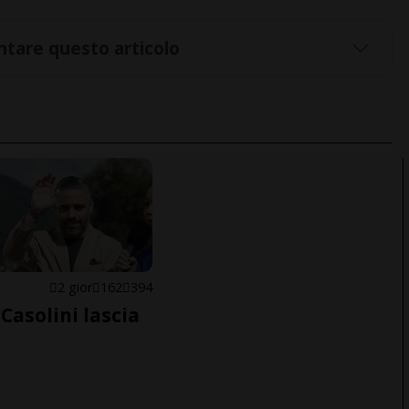
tare questo articolo
E
2 gior
162
394
Casolini lascia