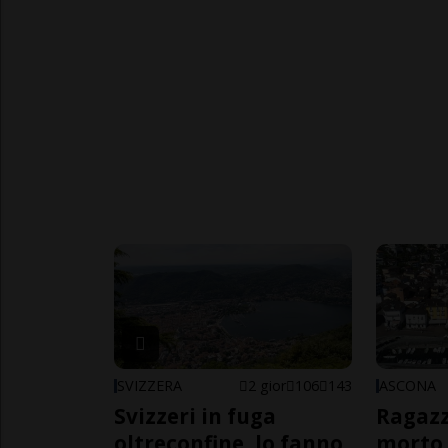
SVIZZERA
2 gior
106
143
ASCONA
Svizzeri in fuga
Ragazz
oltreconfine, lo fanno
morto 