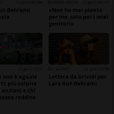
NO
2 gior
68
288
ARBEDO-CASTIONE
2 gior
24
157
ut-Behrami
«Non ho mai pianto
asta
per me, solo per i miei
genitori»
2 gior
15
32
SCI ALPINO
1 gior
25
96
do non è uguale
Lettera da brividi per
ti: più colpite
Lara Gut-Behrami
 anziani e chi
basso reddito