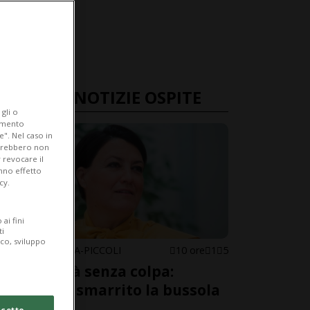
ULTIME NOTIZIE OSPITE
gli o
iamento
e". Nel caso in
potrebbero non
 revocare il
anno effetto
cy.
ai fini
ti
ico, sviluppo
SARA BERETTA-PICCOLI
10 ore
1
5
La società senza colpa:
abbiamo smarrito la bussola
morale?
cetto