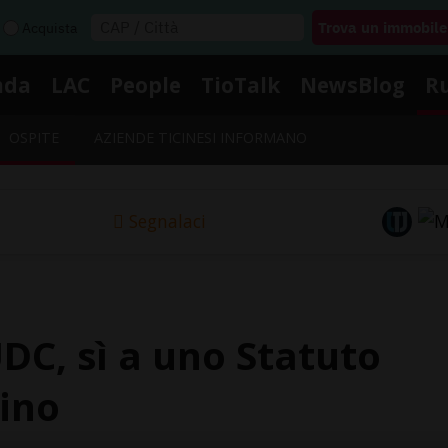
Acquista
nda
LAC
People
TioTalk
NewsBlog
R
OSPITE
AZIENDE TICINESI INFORMANO
Segnalaci
UDC, sì a uno Statuto
cino