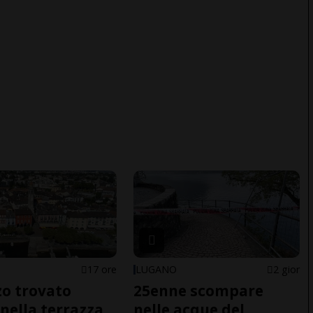
17 ore
LUGANO
2 gior
o trovato
25enne scompare
nella terrazza
nelle acque del