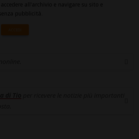
accedere all'archivio e navigare su sito e
senza pubblicità.
ACCEDI
inonline.
a di Tio
per ricevere le notizie più importanti
osta.