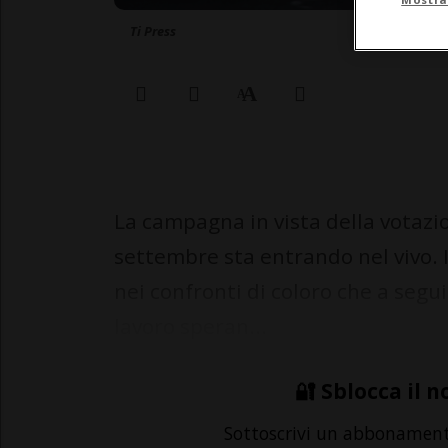
Ti Press
La campagna in vista della votazio
settembre sta entrando nel vivo. 
nei confronti di coloro che a segu
lavoro speran...
🔐 Sblocca il n
Sottoscrivi un abbonamen