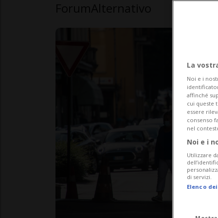
ForumAlternativo
La vostr
Noi e i nost
identificato
affinché sup
cui queste 
essere rile
consenso fac
nel contest
Noi e i n
Utilizzare d
dell’identif
personalizz
di servizi.
Elenco dei
Mostra