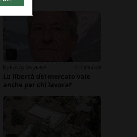
LORENZO ONDERKA
17 ore
3
9
La libertà del mercato vale
anche per chi lavora?