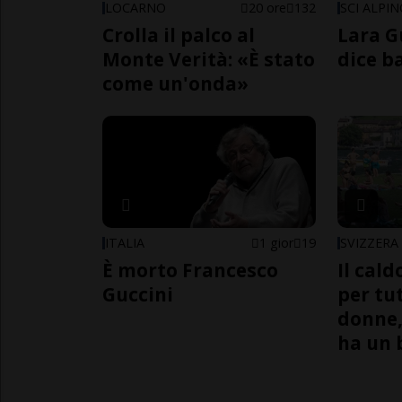
LOCARNO
20 ore
132
SCI ALPI
Crolla il palco al
Lara G
Monte Verità: «È stato
dice b
come un'onda»
ITALIA
1 gior
19
SVIZZERA
È morto Francesco
Il cal
Guccini
per tut
donne,
ha un 