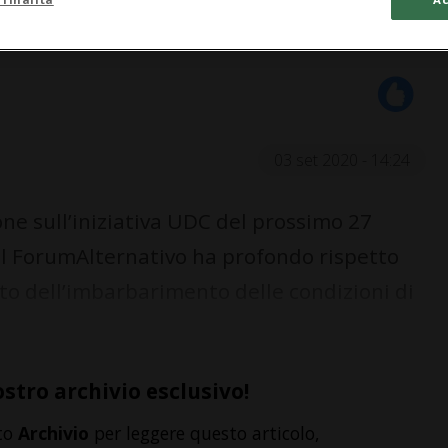
03 set 2020 - 14:24
ne sull’iniziativa UDC del prossimo 27
Il ForumAlternativo ha profondo rispetto
ito dell’imbarbarimento delle condizioni di
ostro archivio esclusivo!
to
Archivio
per leggere questo articolo,