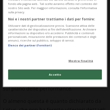
Secondo il dirigente, il progetto vedrà la
fondo alla pagina web.. Tali scelte avranno effetto nel contesto del
nostro Sito web. Per maggiori informazioni, consulta l'Informativa
luce nel 2028 e promette di segnare
sulla privacy.
un’epoca come fece la Lotus S1 nel 1976.
Noi e i nostri partner trattiamo i dati per fornire:
Utilizzare dati di geolocalizzazione precisi. Scansione attiva delle
Sul piano tecnico, la scelta di virare
caratteristiche del dispositivo ai fini dell’identificazione. Archiviare
informazioni su dispositivo e/o accedervi. Pubblicità e contenuti
sull’ibrido ha permesso agli ingegneri
personalizzati, misurazione delle prestazioni dei contenuti e degli
annunci, ricerche sul pubblico, sviluppo di servizi.
Lotus di ottenere risultati importanti sul
Elenco dei partner (fornitori)
piano della leggerezza della vettura: senza
Mostra finalità
i componenti dedicati alla ricarica della
batteria, infatti, la Esprit è notevolmente
Accetto
dimagrita, ottenendo risultati importanti
sul piano delle performance.
O almeno questa è quanto dichiarato da
Lotus, che non ha fornito ulteriori dettagli