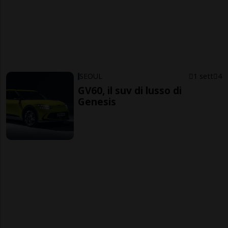
SEOUL
1 sett
4
GV60, il suv di lusso di
Genesis