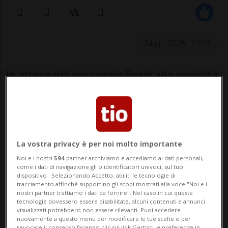
24 giu 2026 - 13:01
In attesa del passaggio finale alla mobilità
elettrica, Lotus lavora a una nuova
supercar hybrid: è l’erede della Esprit ed è
mossa da un innovativo motore V8 ibrido
in grado di scaricare al suolo una potenza
La vostra privacy è per noi molto importante
Noi e i nostri
594
partner archiviamo e accediamo ai dati personali,
superiore ai 986 Cv, secondo quanto
come i dati di navigazione gli o identificatori univoci, sul tuo
dispositivo . Selezionando Accetto, abiliti le tecnologie di
dichiarato dal CEO del brand Feng
tracciamento affinché supportino gli scopi mostrati alla voce "Noi e i
nostri partner trattiamo i dati da fornire". Nel caso in cui queste
Qingfeng.
tecnologie dovessero essere disabilitate, alcuni contenuti e annunci
visualizzati potrebbero non essere rilevanti. Puoi accedere
nuovamente a questo menu per modificare le tue scelte o per
revocare il consenso facendo clic sul link Gestisci le preferenze in