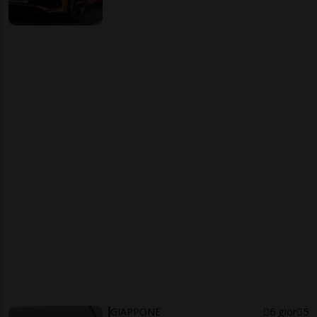
GIAPPONE
6 gior
5