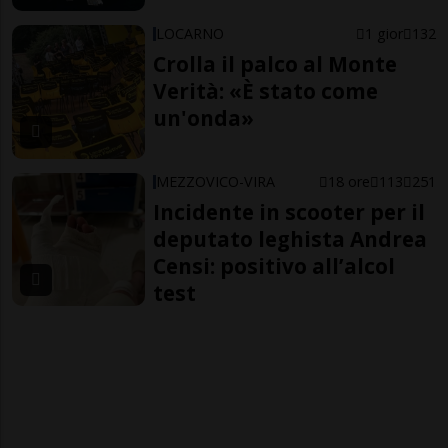
LOCARNO
1 gior
132
Crolla il palco al Monte
Verità: «È stato come
un'onda»
MEZZOVICO-VIRA
18 ore
113
251
Incidente in scooter per il
deputato leghista Andrea
Censi: positivo all’alcol
test