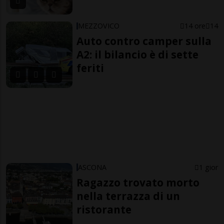
MEZZOVICO
14 ore
14
Auto contro camper sulla
A2: il bilancio è di sette
feriti
ASCONA
1 gior
Ragazzo trovato morto
nella terrazza di un
ristorante