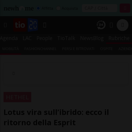
Affitta
Acquista
Agenda
LAC
People
TioTalk
NewsBlog
Rubriche
MOBILITÀ
FASHIONCHANNEL
PERSI E RITROVATI
OSPITE
AZIEND
HETHEL
Lotus vira sull’ibrido: ecco il
ritorno della Esprit