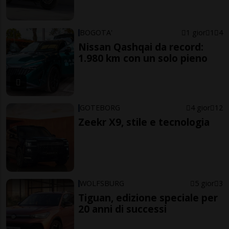
BOGOTA'
1 gior
1
4
Nissan Qashqai da record:
1.980 km con un solo pieno
GOTEBORG
4 gior
12
Zeekr X9, stile e tecnologia
WOLFSBURG
5 gior
3
Tiguan, edizione speciale per
20 anni di successi