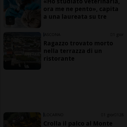
«Ho studiato veterinaria,
ora me ne pento», capita
a una laureata su tre
ASCONA
1 gior
Ragazzo trovato morto
nella terrazza di un
ristorante
LOCARNO
1 gior
128
Crolla il palco al Monte