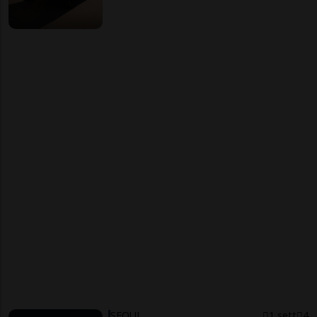
SEOUL
1 sett
4