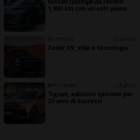
Nissan Qashqai da record:
1.980 km con un solo pieno
GOTEBORG
3 gior
12
Zeekr X9, stile e tecnologia
WOLFSBURG
4 gior
3
Tiguan, edizione speciale per
20 anni di successi