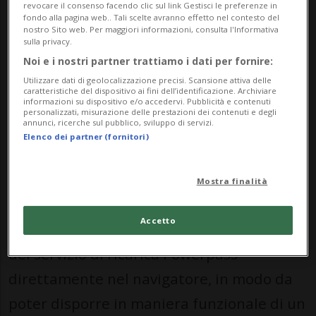
Inoltre, una volta scaricata l’app MySkoda,
revocare il consenso facendo clic sul link Gestisci le preferenze in
fondo alla pagina web.. Tali scelte avranno effetto nel contesto del
nostro Sito web. Per maggiori informazioni, consulta l'Informativa
l’utente potrà aprire e chiudere le portiere
sulla privacy.
e avviare il motore attraverso il proprio
Noi e i nostri partner trattiamo i dati per fornire:
smartphone.
Utilizzare dati di geolocalizzazione precisi. Scansione attiva delle
caratteristiche del dispositivo ai fini dell’identificazione. Archiviare
informazioni su dispositivo e/o accedervi. Pubblicità e contenuti
personalizzati, misurazione delle prestazioni dei contenuti e degli
annunci, ricerche sul pubblico, sviluppo di servizi.
Sul piano tecnico, le versioni 50 vengono
Elenco dei partner (fornitori)
soppiantante dalle 60 che prevedono una
batteria lievemente più grande (da 52 a 58
Mostra finalità
kWh) e con un’autonomia maggiore, dai
Accetto
349 ai 409 km: interessante l’inserimento
del servizio di ricarica Powerpass
direttamente nel navigatore, in modo da
poter disporre in maniera funzionale di un