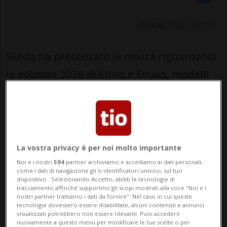
08 mag 2026 - 18:15
Skoda ha presentato le novità riguardanti
le edizioni 2026 di Elroq e Enyaq, modelli
elettrici che hanno riscosso un buon
successo dal momento del loro lancio. Le
innovazioni riguardano principalmente la
tecnologia di bordo e la gestione
La vostra privacy è per noi molto importante
energetica, a partire dal nuovo sistema di
Noi e i nostri
594
partner archiviamo e accediamo ai dati personali,
come i dati di navigazione gli o identificatori univoci, sul tuo
infotainment basato su Android che
dispositivo . Selezionando Accetto, abiliti le tecnologie di
tracciamento affinché supportino gli scopi mostrati alla voce "Noi e i
assicura una nuova esperienza utente,
nostri partner trattiamo i dati da fornire". Nel caso in cui queste
tecnologie dovessero essere disabilitate, alcuni contenuti e annunci
risultando più immediata e funzionale.
visualizzati potrebbero non essere rilevanti. Puoi accedere
nuovamente a questo menu per modificare le tue scelte o per