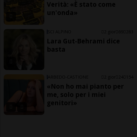
Verità: «È stato come
un'onda»
SCI ALPINO
2 gior
69
283
Lara Gut-Behrami dice
basta
ARBEDO-CASTIONE
2 gior
24
154
«Non ho mai pianto per
me, solo per i miei
genitori»