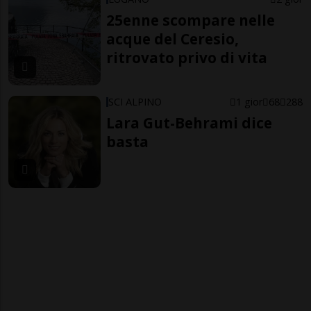
25enne scompare nelle
acque del Ceresio,
ritrovato privo di vita
SCI ALPINO
1 gior
68
288
Lara Gut-Behrami dice
basta