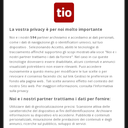
dei treni della Ferrovia Vigezzina-
Centovalli. Nasce “Misteri della
Centovallina”, un gioco investigativo di
La vostra privacy è per noi molto importante
Noi e i nostri
594
partner archiviamo e accediamo ai dati personali,
squadra che accompagna i partecipanti
come i dati di navigazione gli o identificatori univoci, sul tuo
dispositivo . Selezionando Accetto, abiliti le tecnologie di
lungo la tratta tra Locarno e Camedo,
tracciamento affinché supportino gli scopi mostrati alla voce "Noi e i
nostri partner trattiamo i dati da fornire". Nel caso in cui queste
trasformando il viaggio in treno in
tecnologie dovessero essere disabilitate, alcuni contenuti e annunci
visualizzati potrebbero non essere rilevanti. Puoi accedere
un’avventura narrativa da vivere in prima
nuovamente a questo menu per modificare le tue scelte o per
revocare il consenso facendo clic sul link Gestisci le preferenze in
persona.
fondo alla pagina web.. Tali scelte avranno effetto nel contesto del
nostro Sito web. Per maggiori informazioni, consulta l'Informativa
sulla privacy.
L’esperienza valorizza il potenziale
Noi e i nostri partner trattiamo i dati per fornire:
immersivo della linea ferroviaria,
Utilizzare dati di geolocalizzazione precisi. Scansione attiva delle
caratteristiche del dispositivo ai fini dell’identificazione. Archiviare
integrando luoghi reali, paesaggi e
informazioni su dispositivo e/o accedervi. Pubblicità e contenuti
personalizzati, misurazione delle prestazioni dei contenuti e degli
fermate all’interno della trama. Il gioco
annunci, ricerche sul pubblico, sviluppo di servizi.