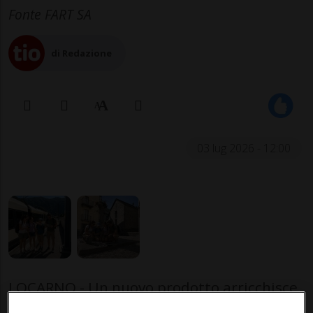
Fonte FART SA
di Redazione
03 lug 2026 - 12:00
LOCARNO - Un nuovo prodotto arricchisce
l’offerta di esperienze da vivere a bordo