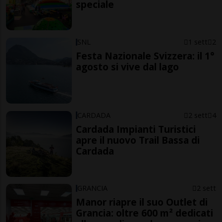
speciale
SNL
1 sett
2
Festa Nazionale Svizzera: il 1°
agosto si vive dal lago
CARDADA
2 sett
4
Cardada Impianti Turistici
apre il nuovo Trail Bassa di
Cardada
GRANCIA
2 sett
Manor riapre il suo Outlet di
Grancia: oltre 600 m² dedicati