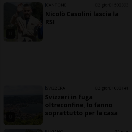
CANTONE
2 gior
159
393
Nicolò Casolini lascia la
RSI
SVIZZERA
2 gior
103
141
Svizzeri in fuga
oltreconfine, lo fanno
soprattutto per la casa
LUGANO
2 gior