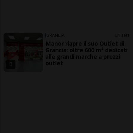
GRANCIA
1 sett
Manor riapre il suo Outlet di
Grancia: oltre 600 m² dedicati
alle grandi marche a prezzi
outlet