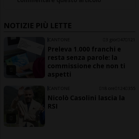
NOTIZIE PIÙ LETTE
CANTONE
3 gior
47
121
Preleva 1.000 franchi e
resta senza parole: la
commissione che non ti
aspetti
CANTONE
18 ore
124
355
Nicolò Casolini lascia la
RSI