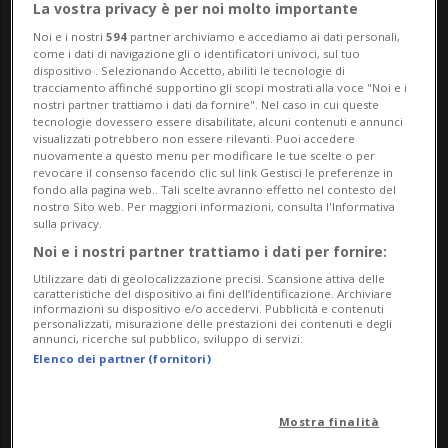
La vostra privacy è per noi molto importante
terrazza, powered by Berlucchi, e dà il via
Noi e i nostri
594
partner archiviamo e accediamo ai dati personali,
come i dati di navigazione gli o identificatori univoci, sul tuo
alla stagione estiva con Cielo Aperto, il
dispositivo . Selezionando Accetto, abiliti le tecnologie di
tracciamento affinché supportino gli scopi mostrati alla voce "Noi e i
nuovo concept dedicato al gusto, alla
nostri partner trattiamo i dati da fornire". Nel caso in cui queste
tecnologie dovessero essere disabilitate, alcuni contenuti e annunci
convivialità e all'intrattenimento
visualizzati potrebbero non essere rilevanti. Puoi accedere
nuovamente a questo menu per modificare le tue scelte o per
all'aperto.
revocare il consenso facendo clic sul link Gestisci le preferenze in
fondo alla pagina web.. Tali scelte avranno effetto nel contesto del
nostro Sito web. Per maggiori informazioni, consulta l'Informativa
Ad accompagnare la serata saranno le
sulla privacy.
Noi e i nostri partner trattiamo i dati per fornire:
sonorità eleganti del
sassofonista Paolo
Utilizzare dati di geolocalizzazione precisi. Scansione attiva delle
Ghezzo e il DJ set di Matteo Vanetti &
caratteristiche del dispositivo ai fini dell’identificazione. Archiviare
informazioni su dispositivo e/o accedervi. Pubblicità e contenuti
Kommy
, protagonisti della colonna sonora
personalizzati, misurazione delle prestazioni dei contenuti e degli
annunci, ricerche sul pubblico, sviluppo di servizi.
dell'inaugurazione.La nuova terrazza
Elenco dei partner (fornitori)
nasce come un luogo d'incontro aperto a
Mostra finalità
tutti, dove vivere l'estate tra aperitivi,