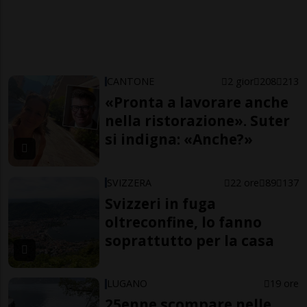
CANTONE
2 gior
208
213
«Pronta a lavorare anche
nella ristorazione». Suter
si indigna: «Anche?»
SVIZZERA
22 ore
89
137
Svizzeri in fuga
oltreconfine, lo fanno
soprattutto per la casa
LUGANO
19 ore
25enne scompare nelle