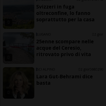
Svizzeri in fuga
oltreconfine, lo fanno
soprattutto per la casa
LUGANO
2 gior
25enne scompare nelle
acque del Ceresio,
ritrovato privo di vita
SCI ALPINO
2 gior
68
290
Lara Gut-Behrami dice
basta