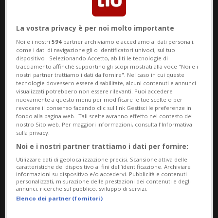
tutela, nella formazione e nella
valorizzazione della professione
La vostra privacy è per noi molto importante
dell’estetista.
Noi e i nostri
594
partner archiviamo e accediamo ai dati personali,
come i dati di navigazione gli o identificatori univoci, sul tuo
dispositivo . Selezionando Accetto, abiliti le tecnologie di
L’incontro ha segnato un momento
tracciamento affinché supportino gli scopi mostrati alla voce "Noi e i
nostri partner trattiamo i dati da fornire". Nel caso in cui queste
importante per l’associazione: si è infatti
tecnologie dovessero essere disabilitate, alcuni contenuti e annunci
visualizzati potrebbero non essere rilevanti. Puoi accedere
trattato della prima assemblea ufficiale
nuovamente a questo menu per modificare le tue scelte o per
revocare il consenso facendo clic sul link Gestisci le preferenze in
del nuovo comitato, chiamato a guidare
fondo alla pagina web.. Tali scelte avranno effetto nel contesto del
nostro Sito web. Per maggiori informazioni, consulta l'Informativa
AESI in una fase di evoluzione e
sulla privacy.
consolidamento della professione estetica
Noi e i nostri partner trattiamo i dati per fornire:
Utilizzare dati di geolocalizzazione precisi. Scansione attiva delle
in Svizzera italiana.AESI rappresenta oggi
caratteristiche del dispositivo ai fini dell’identificazione. Archiviare
informazioni su dispositivo e/o accedervi. Pubblicità e contenuti
un punto di riferimento per il settore,
personalizzati, misurazione delle prestazioni dei contenuti e degli
annunci, ricerche sul pubblico, sviluppo di servizi.
collaborando attivamente con gli organi
Elenco dei partner (fornitori)
cantonali, promuovendo la formazione