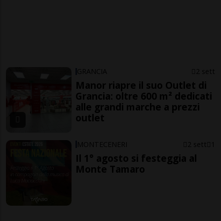
GRANCIA
2 sett
Manor riapre il suo Outlet di
Grancia: oltre 600 m² dedicati
alle grandi marche a prezzi
outlet
MONTECENERI
2 sett
1
Il 1° agosto si festeggia al
Monte Tamaro