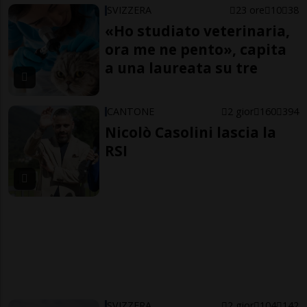
SVIZZERA
23 ore
10
38
«Ho studiato veterinaria,
ora me ne pento», capita
a una laureata su tre
CANTONE
2 gior
160
394
Nicolò Casolini lascia la
RSI
SVIZZERA
2 gior
104
142