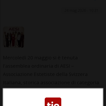
24 mag 2026 - 10:31
Mercoledì 20 maggio si è tenuta
l’assemblea ordinaria di AESI –
Associazione Estetiste della Svizzera
Italiana, storica associazione di categoria
presente sul territorio ticinese dal 1975 e
impegnata da oltre cinquant’anni nella