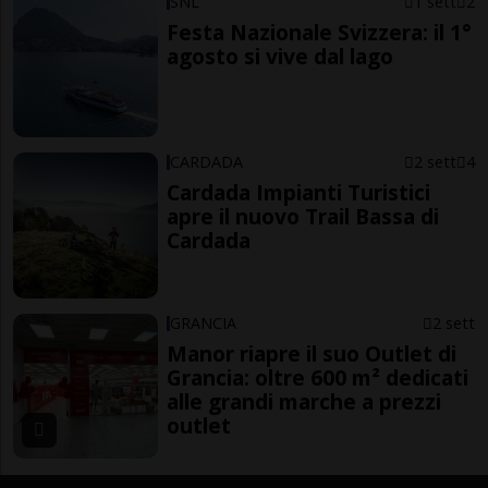
SNL
1 sett
2
Festa Nazionale Svizzera: il 1°
agosto si vive dal lago
CARDADA
2 sett
4
Cardada Impianti Turistici
apre il nuovo Trail Bassa di
Cardada
GRANCIA
2 sett
Manor riapre il suo Outlet di
Grancia: oltre 600 m² dedicati
alle grandi marche a prezzi
outlet