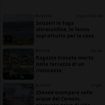
SVIZZERA
3 gior
106
144
Svizzeri in fuga
oltreconfine, lo fanno
soprattutto per la casa
ASCONA
22 ore
Ragazzo trovato morto
nella terrazza di un
ristorante
LUGANO
2 gior
25enne scompare nelle
acque del Ceresio,
ritrovato privo di vita