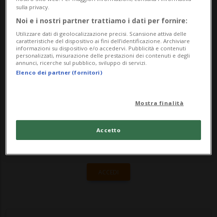
Connect SCS, l’imbarcazione che IBSA ha
sulla privacy.
donato all’associazione Velabili.
Noi e i nostri partner trattiamo i dati per fornire:
L’associazione promuov...
Utilizzare dati di geolocalizzazione precisi. Scansione attiva delle
caratteristiche del dispositivo ai fini dell’identificazione. Archiviare
informazioni su dispositivo e/o accedervi. Pubblicità e contenuti
personalizzati, misurazione delle prestazioni dei contenuti e degli
annunci, ricerche sul pubblico, sviluppo di servizi.
🔐 Sblocca il nostro archivio
Elenco dei partner (fornitori)
esclusivo!
Sottoscrivi un abbonamento
Archivio
per
Mostra finalità
leggere questo articolo, oppure scegli
Accetto
MyTioAbo
per accedere all'archivio e
navigare su sito e app senza pubblicità.
ACCEDI