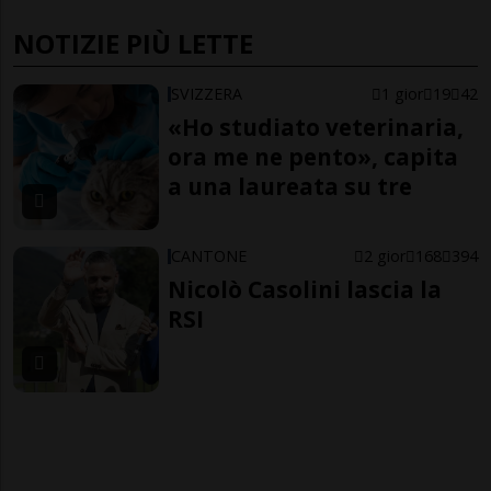
NOTIZIE PIÙ LETTE
SVIZZERA
1 gior
19
42
«Ho studiato veterinaria,
ora me ne pento», capita
a una laureata su tre
CANTONE
2 gior
168
394
Nicolò Casolini lascia la
RSI