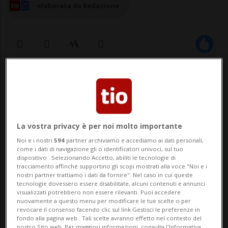
elaborata da Redazione
21 mag 2025 - 16:20
La vostra privacy è per noi molto importante
Noi e i nostri
594
partner archiviamo e accediamo ai dati personali,
come i dati di navigazione gli o identificatori univoci, sul tuo
dispositivo . Selezionando Accetto, abiliti le tecnologie di
tracciamento affinché supportino gli scopi mostrati alla voce "Noi e i
LUGANO - Il 25 maggio alle 13.00 presso il
nostri partner trattiamo i dati da fornire". Nel caso in cui queste
tecnologie dovessero essere disabilitate, alcuni contenuti e annunci
Circolo Velico Lago di Lugano (CVLL), verrà
visualizzati potrebbero non essere rilevanti. Puoi accedere
nuovamente a questo menu per modificare le tue scelte o per
ufficialmente inaugurato l’RS Venture
revocare il consenso facendo clic sul link Gestisci le preferenze in
fondo alla pagina web.. Tali scelte avranno effetto nel contesto del
nostro Sito web. Per maggiori informazioni, consulta l'Informativa