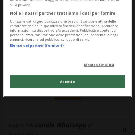
sulla privacy.
e sofisticati.In questo contesto na...
Noi e i nostri partner trattiamo i dati per fornire:
Utilizzare dati di geolocalizzazione precisi. Scansione attiva delle
caratteristiche del dispositivo ai fini dell’identificazione. Archiviare
🔐 Sblocca il nostro archivio
informazioni su dispositivo e/o accedervi. Pubblicità e contenuti
personalizzati, misurazione delle prestazioni dei contenuti e degli
esclusivo!
annunci, ricerche sul pubblico, sviluppo di servizi.
Elenco dei partner (fornitori)
Sottoscrivi un abbonamento
Archivio
per
leggere questo articolo, oppure scegli
Mostra finalità
MyTioAbo
per accedere all'archivio e
navigare su sito e app senza pubblicità.
Accetto
ACCEDI
Entra nel
canale WhatsApp
di