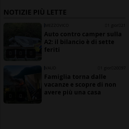
NOTIZIE PIÙ LETTE
MEZZOVICO
1 gior
21
Auto contro camper sulla
A2: il bilancio è di sette
feriti
VAUD
1 gior
20
97
Famiglia torna dalle
vacanze e scopre di non
avere più una casa