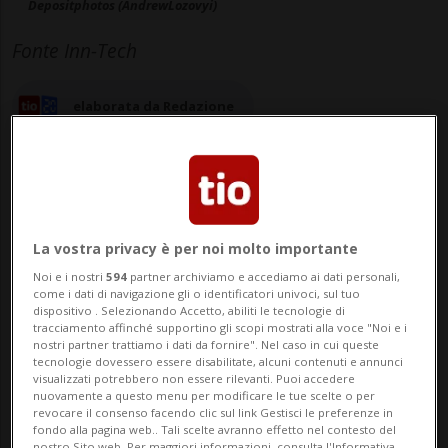
Depositphotos (AndrewLozovyi)
Fonte Inn-Tech
elaborata da Redazione
19 mag 2025 - 11:15
Aggiornamento 16:37
La vostra privacy è per noi molto importante
Noi e i nostri
594
partner archiviamo e accediamo ai dati personali,
come i dati di navigazione gli o identificatori univoci, sul tuo
CHIASSO - Viviamo in un’epoca in cui la
dispositivo . Selezionando Accetto, abiliti le tecnologie di
tracciamento affinché supportino gli scopi mostrati alla voce "Noi e i
connessione è continua, ma lo è anche il
nostri partner trattiamo i dati da fornire". Nel caso in cui queste
tecnologie dovessero essere disabilitate, alcuni contenuti e annunci
rischio. Ogni giorno, aziende, enti pubblici
visualizzati potrebbero non essere rilevanti. Puoi accedere
nuovamente a questo menu per modificare le tue scelte o per
e professionisti vengono presi di mira da
revocare il consenso facendo clic sul link Gestisci le preferenze in
fondo alla pagina web.. Tali scelte avranno effetto nel contesto del
attacchi informatici sempre più frequenti
nostro Sito web. Per maggiori informazioni, consulta l'Informativa