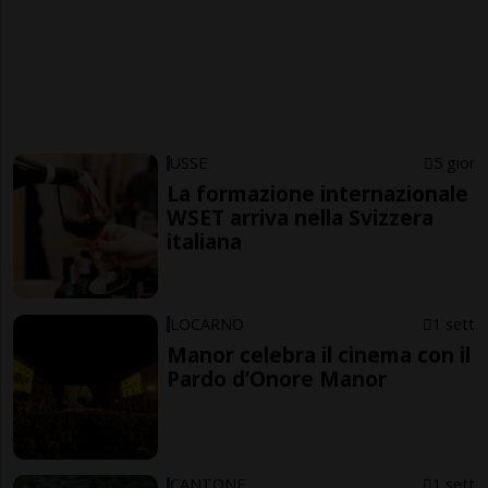
USSE
5 gior
La formazione internazionale
WSET arriva nella Svizzera
italiana
LOCARNO
1 sett
Manor celebra il cinema con il
Pardo d’Onore Manor
CANTONE
1 sett