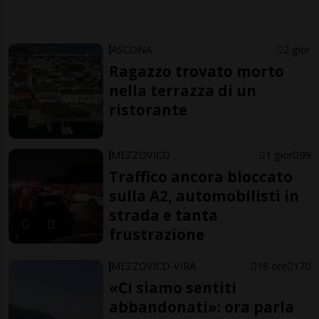
ASCONA
2 gior
Ragazzo trovato morto
nella terrazza di un
ristorante
MEZZOVICO
1 gior
99
Traffico ancora bloccato
sulla A2, automobilisti in
strada e tanta
frustrazione
MEZZOVICO-VIRA
18 ore
170
«Ci siamo sentiti
abbandonati»: ora parla