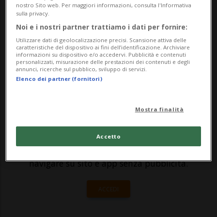
Lugano si sono aperte per accogliere le
nostro Sito web. Per maggiori informazioni, consulta l'Informativa
sulla privacy.
famiglie che hanno già iscritto i propri figli
Noi e i nostri partner trattiamo i dati per fornire:
a questa nuova realtà educativa
Utilizzare dati di geolocalizzazione precisi. Scansione attiva delle
caratteristiche del dispositivo ai fini dell’identificazione. Archiviare
che accoglierà i propri studenti da agost...
informazioni su dispositivo e/o accedervi. Pubblicità e contenuti
personalizzati, misurazione delle prestazioni dei contenuti e degli
annunci, ricerche sul pubblico, sviluppo di servizi.
Elenco dei partner (fornitori)
🔐 Sblocca il nostro archivio
esclusivo!
Mostra finalità
Sottoscrivi un abbonamento
Archivio
per
leggere questo articolo, oppure scegli
Accetto
MyTioAbo
per accedere all'archivio e
navigare su sito e app senza pubblicità.
ACCEDI