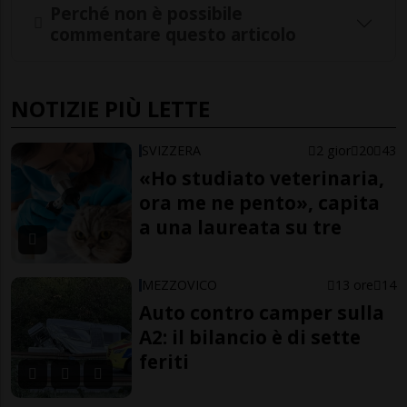
Perché non è possibile
commentare questo articolo
NOTIZIE PIÙ LETTE
SVIZZERA
2 gior
20
43
«Ho studiato veterinaria,
ora me ne pento», capita
a una laureata su tre
MEZZOVICO
13 ore
14
Auto contro camper sulla
A2: il bilancio è di sette
feriti