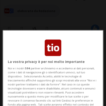
elaborata da Redazione
28 gen 2025 - 06:30
La vostra privacy è per noi molto importante
Noi e i nostri
594
partner archiviamo e accediamo ai dati personali,
come i dati di navigazione gli o identificatori univoci, sul tuo
dispositivo . Selezionando Accetto, abiliti le tecnologie di
tracciamento affinché supportino gli scopi mostrati alla voce "Noi e i
nostri partner trattiamo i dati da fornire". Nel caso in cui queste
tecnologie dovessero essere disabilitate, alcuni contenuti e annunci
LUGANO - Sabato 25 gennaio 2025, le
visualizzati potrebbero non essere rilevanti. Puoi accedere
nuovamente a questo menu per modificare le tue scelte o per
porte di GIS The International School of
revocare il consenso facendo clic sul link Gestisci le preferenze in
fondo alla pagina web.. Tali scelte avranno effetto nel contesto del