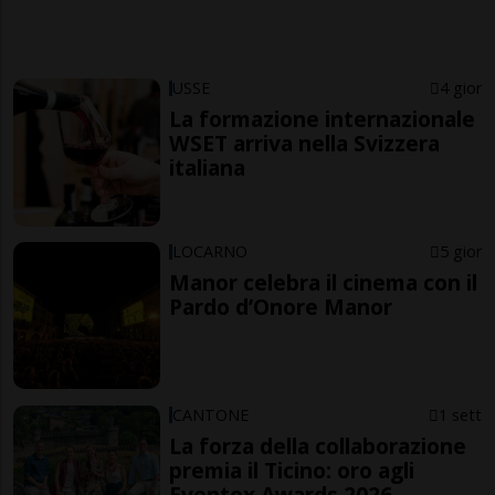
USSE
4 gior
La formazione internazionale
WSET arriva nella Svizzera
italiana
LOCARNO
5 gior
Manor celebra il cinema con il
Pardo d’Onore Manor
CANTONE
1 sett
La forza della collaborazione
premia il Ticino: oro agli
Eventex Awards 2026