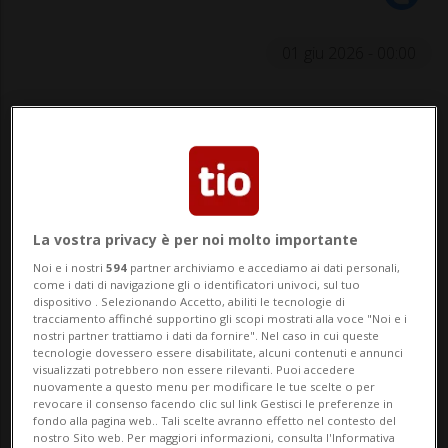
01 giu 2026 - 00:00
Ci sono locali dove si mangia bene. E poi ci
sono locali che le persone raccontano agli
amici, condividono sui social, salvano nelle
mappe e consigliano spontaneamente
La vostra privacy è per noi molto importante
quando qualcuno chiede: "
Dove mi consigli
Noi e i nostri
594
partner archiviamo e accediamo ai dati personali,
di andare?
”. E qui che nasce la vera
come i dati di navigazione gli o identificatori univoci, sul tuo
dispositivo . Selezionando Accetto, abiliti le tecnologie di
differenza. Perché oggi, soprattutto nel
tracciamento affinché supportino gli scopi mostrati alla voce "Noi e i
nostri partner trattiamo i dati da fornire". Nel caso in cui queste
tecnologie dovessero essere disabilitate, alcuni contenuti e annunci
food e nell’hospitality, non basta più
visualizzati potrebbero non essere rilevanti. Puoi accedere
nuovamente a questo menu per modificare le tue scelte o per
servire un buon piatto o avere una bella
revocare il consenso facendo clic sul link Gestisci le preferenze in
fondo alla pagina web.. Tali scelte avranno effetto nel contesto del
posizione. Sempre più spesso il successo
nostro Sito web. Per maggiori informazioni, consulta l'Informativa