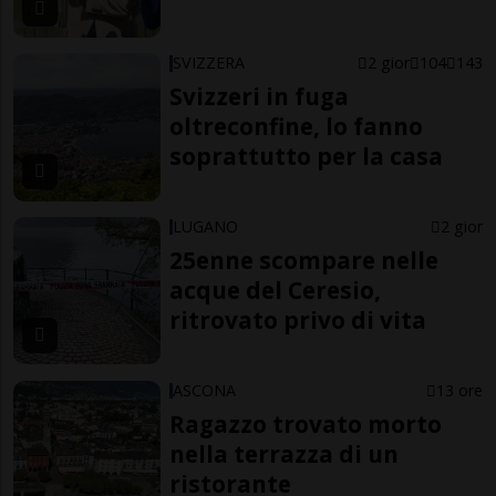
SVIZZERA
2 gior
104
143
Svizzeri in fuga
oltreconfine, lo fanno
soprattutto per la casa
LUGANO
2 gior
25enne scompare nelle
acque del Ceresio,
ritrovato privo di vita
ASCONA
13 ore
Ragazzo trovato morto
nella terrazza di un
ristorante