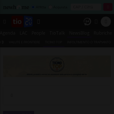
Affitta
Acquista
Agenda
LAC
People
TioTalk
NewsBlog
Rubriche
N ₿
VALUTE E FRONTIERE
TICINO TOP
INFOLTIMENTO O TRAPIANTO