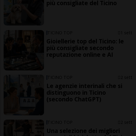
più consigliate del Ticino
TICINO TOP
1 sett
Gioiellerie top del Ticino: le
più consigliate secondo
reputazione online e AI
TICINO TOP
2 sett
Le agenzie interinali che si
distinguono in Ticino
(secondo ChatGPT)
TICINO TOP
2 sett
Una selezione dei migliori