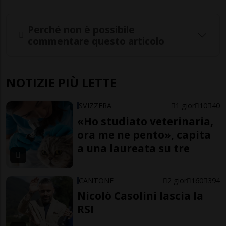
Perché non è possibile
commentare questo articolo
NOTIZIE PIÙ LETTE
SVIZZERA
1 gior
10
40
«Ho studiato veterinaria,
ora me ne pento», capita
a una laureata su tre
CANTONE
2 gior
160
394
Nicolò Casolini lascia la
RSI