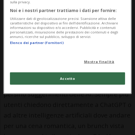
sulla privacy.
passa da un’altra domanda: “
Lo
Noi e i nostri partner trattiamo i dati per fornire:
consiglieresti davvero?
”
Utilizzare dati di geolocalizzazione precisi. Scansione attiva delle
caratteristiche del dispositivo ai fini dell’identificazione. Archiviare
informazioni su dispositivo e/o accedervi. Pubblicità e contenuti
Negli ultimi anni il modo di scegliere
personalizzati, misurazione delle prestazioni dei contenuti e degli
annunci, ricerche sul pubblico, sviluppo di servizi.
ristoranti, brunch, rooftop e aperitivi è
Elenco dei partner (fornitori)
cambiato radicalmente. Una volta si
guardava la pubblicità, oggi si cercano
Mostra finalità
recensioni, video, contenuti condivisi,
Accetto
esperienze raccontate dalle persone e
persino suggerimenti delle AI. Sempre più
utenti chiedono direttamente a ChatGPT o
ad altre intelligenze artificiali dove andare
per una cena romantica, un brunch vista