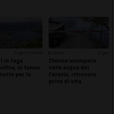
3 gior
110
144
LUGANO
3 gior
i in fuga
25enne scompare
onfine, lo fanno
nelle acque del
tutto per la
Ceresio, ritrovato
privo di vita