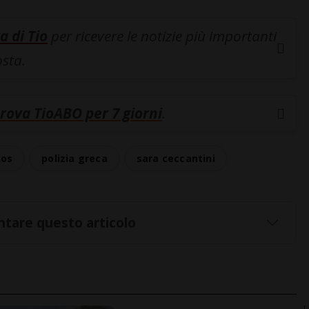
a di Tio
per ricevere le notizie più importanti
osta.
rova TioABO per 7 giorni
.
os
polizia greca
sara ceccantini
tare questo articolo