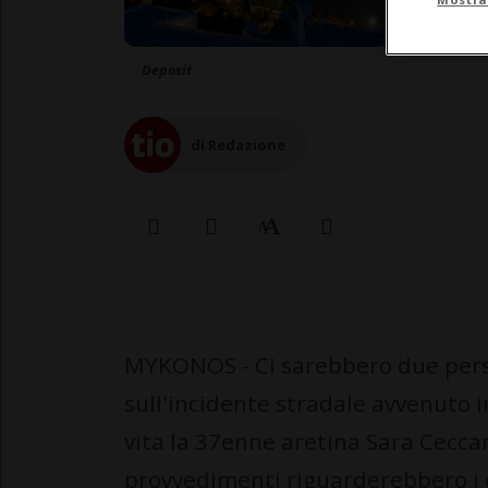
Deposit
di Redazione
MYKONOS - Ci sarebbero due perso
sull'incidente stradale avvenuto 
vita la 37enne aretina Sara Ceccanti
provvedimenti riguarderebbero i 