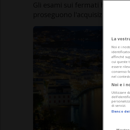
Gli esami sui fermati hanno es
proseguono l'acquisizione di 
La vostr
Noi e i nost
identificato
affinché sup
cui queste 
essere rile
consenso fac
nel contest
Noi e i n
Utilizzare d
dell’identif
personalizz
di servizi.
Elenco dei
Mostra