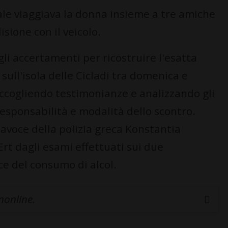
uale viaggiava la donna insieme a tre amiche
isione con il veicolo.
li accertamenti per ricostruire l'esatta
sull'isola delle Cicladi tra domenica e
accogliendo testimonianze e analizzando gli
responsabilità e modalità dello scontro.
avoce della polizia greca Konstantia
rt dagli esami effettuati sui due
e del consumo di alcol.
inonline.