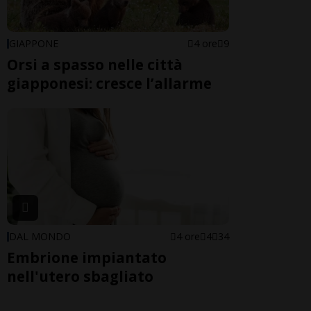
GIAPPONE
4 ore
9
Orsi a spasso nelle città
giapponesi: cresce l’allarme
DAL MONDO
4 ore
4
34
Embrione impiantato
nell'utero sbagliato