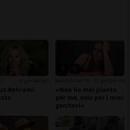
NO
2 gior
68
285
ARBEDO-CASTIONE
2 gior
24
154
ut-Behrami
«Non ho mai pianto
asta
per me, solo per i miei
genitori»