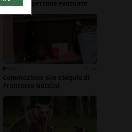
oltre 200 persone evacuate
ITALIA
4 ore
Commozione alle esequie di
Francesco Guccini