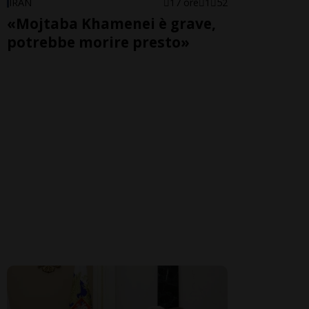
IRAN
17 ore
1
52
«Mojtaba Khamenei è grave,
potrebbe morire presto»