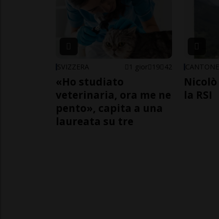
SVIZZERA
1 gior
19
42
CANTON
«Ho studiato
Nicolò 
veterinaria, ora me ne
la RSI
pento», capita a una
laureata su tre