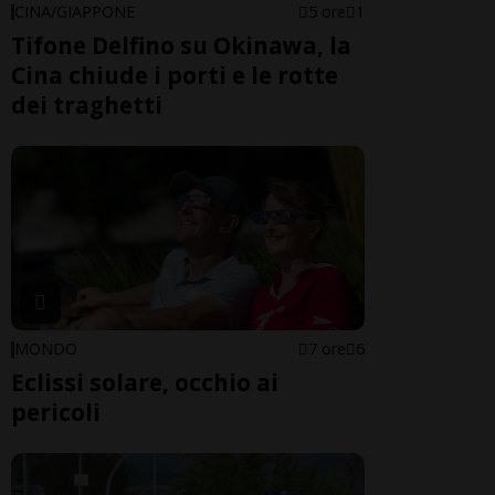
CINA/GIAPPONE
5 ore
1
Tifone Delfino su Okinawa, la
Cina chiude i porti e le rotte
dei traghetti
MONDO
7 ore
6
Eclissi solare, occhio ai
pericoli