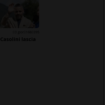
E
3 gior
168
395
Casolini lascia