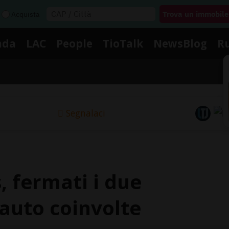
Acquista
nda
LAC
People
TioTalk
NewsBlog
R
Segnalaci
 fermati i due
 auto coinvolte