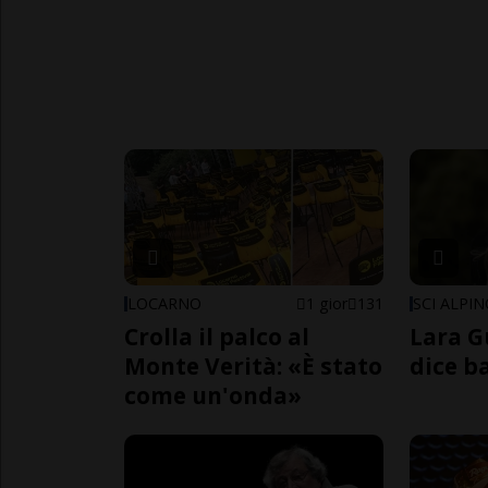
LOCARNO
1 gior
131
SCI ALPI
Crolla il palco al
Lara G
Monte Verità: «È stato
dice b
come un'onda»