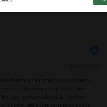
17 giu 2026 - 23:32
ne fermate nell'ambito dell'inchiesta
in Grecia a Mykonos nel quale ha perso la
ni. Lo riportano alcuni siti italiani: i
conducenti delle due vetture coinvolte