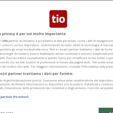
cluso il consumo di alcol mentre
testimonianze e prove.
a privacy è per noi molto importante
ri
594
partner archiviamo e accediamo ai dati personali, come i dati di navigazione 
ri univoci, sul tuo dispositivo . Selezionando Accetto, abiliti le tecnologie di tracc
portino gli scopi mostrati alla voce "Noi e i nostri partner trattiamo i dati da fornir
tecnologie dovessero essere disabilitate, alcuni contenuti e annunci visualizzati 
vanti. Puoi accedere nuovamente a questo menu per modificare le tue scelte o per
endo clic sul link Gestisci le preferenze in fondo alla pagina web.. Tali scelte avr
o del nostro Sito web. Per maggiori informazioni, consulta l'Informativa sulla priva
ostri partner trattiamo i dati per fornire:
ati di geolocalizzazione precisi. Scansione attiva delle caratteristiche del dispositivo 
icazione. Archiviare informazioni su dispositivo e/o accedervi. Pubblicità e contenu
ati, misurazione delle prestazioni dei contenuti e degli annunci, ricerche sul pubbl
 partner (fornitori)
 finalità
Ac