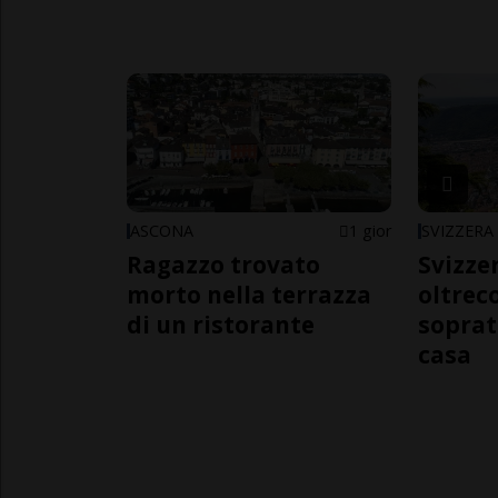
ASCONA
1 gior
SVIZZERA
Ragazzo trovato
Svizzer
morto nella terrazza
oltrec
di un ristorante
soprat
casa