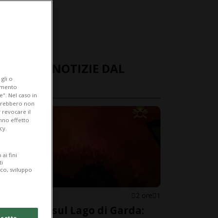
ULTIME NOTIZIE DAL
gli o
MONDO
iamento
e". Nel caso in
potrebbero non
 revocare il
anno effetto
cy.
ai fini
ti
ico, sviluppo
ITALIA
2 ore
1
Incendio sul Lago di Garda:
cetto