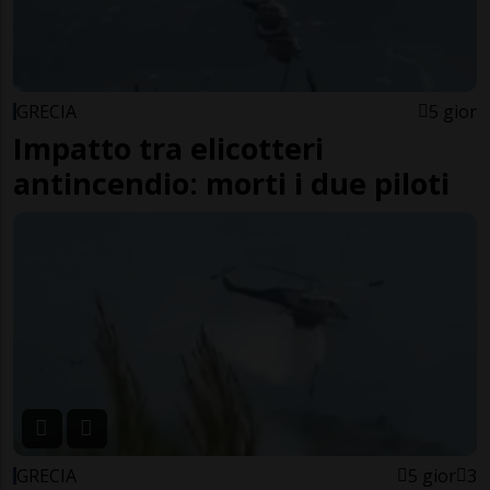
GRECIA
5 gior
Impatto tra elicotteri
antincendio: morti i due piloti
GRECIA
5 gior
3