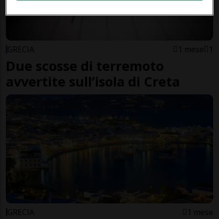
GRECIA
1 mese
1
Due scosse di terremoto
avvertite sull’isola di Creta
GRECIA
1 mese