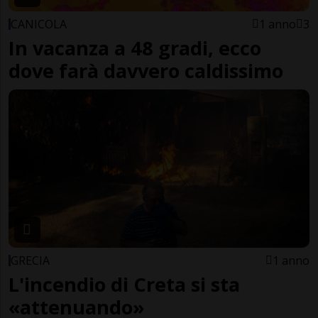
CANICOLA
1 anno
3
In vacanza a 48 gradi, ecco
dove farà davvero caldissimo
GRECIA
1 anno
L'incendio di Creta si sta
«attenuando»