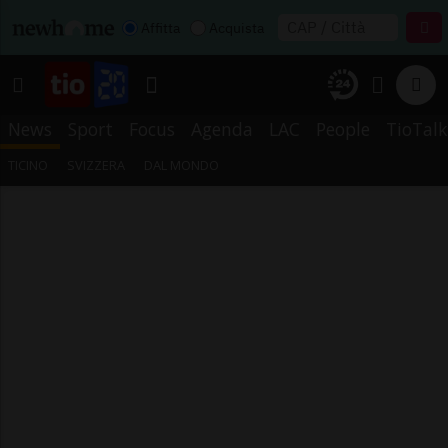
Affitta
Acquista
News
Sport
Focus
Agenda
LAC
People
TioTalk
TICINO
SVIZZERA
DAL MONDO