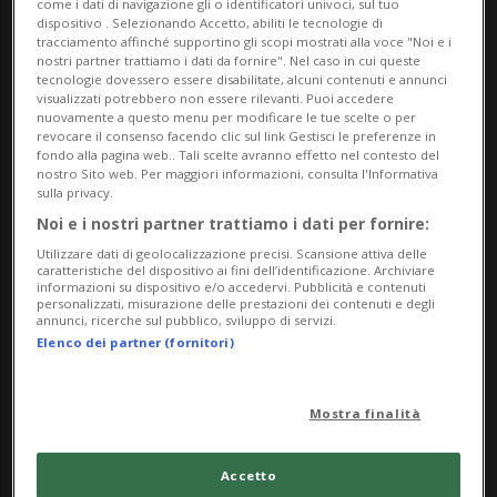
come i dati di navigazione gli o identificatori univoci, sul tuo
dispositivo . Selezionando Accetto, abiliti le tecnologie di
tracciamento affinché supportino gli scopi mostrati alla voce "Noi e i
nostri partner trattiamo i dati da fornire". Nel caso in cui queste
tecnologie dovessero essere disabilitate, alcuni contenuti e annunci
visualizzati potrebbero non essere rilevanti. Puoi accedere
nuovamente a questo menu per modificare le tue scelte o per
revocare il consenso facendo clic sul link Gestisci le preferenze in
fondo alla pagina web.. Tali scelte avranno effetto nel contesto del
nostro Sito web. Per maggiori informazioni, consulta l'Informativa
sulla privacy.
GRECIA
1 sett
Noi e i nostri partner trattiamo i dati per fornire:
Due pompieri hanno perso la
Utilizzare dati di geolocalizzazione precisi. Scansione attiva delle
vita in un incendio boschivo a
caratteristiche del dispositivo ai fini dell’identificazione. Archiviare
informazioni su dispositivo e/o accedervi. Pubblicità e contenuti
Creta
personalizzati, misurazione delle prestazioni dei contenuti e degli
annunci, ricerche sul pubblico, sviluppo di servizi.
Elenco dei partner (fornitori)
Mostra finalità
Accetto