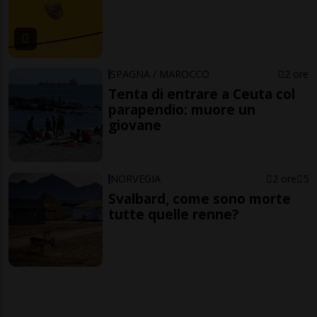
SPAGNA / MAROCCO
2 ore
Tenta di entrare a Ceuta col
parapendio: muore un
giovane
NORVEGIA
2 ore
5
Svalbard, come sono morte
tutte quelle renne?