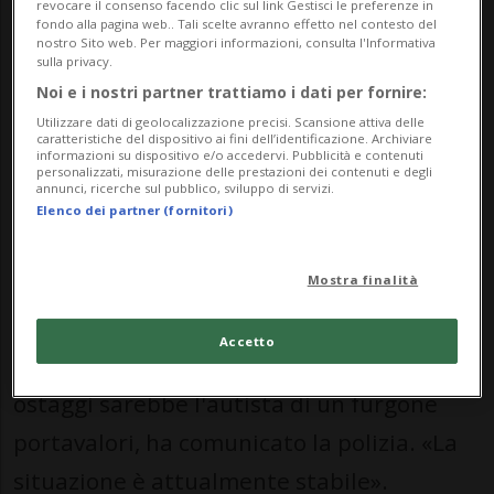
sono intervenute nella zona di Ahrweiler
revocare il consenso facendo clic sul link Gestisci le preferenze in
fondo alla pagina web.. Tali scelte avranno effetto nel contesto del
con un imponente dispiegamento,
nostro Sito web. Per maggiori informazioni, consulta l'Informativa
sulla privacy.
secondo quanto riferito dalla polizia.
Noi e i nostri partner trattiamo i dati per fornire:
Utilizzare dati di geolocalizzazione precisi. Scansione attiva delle
Sono in corso misure di sicurezza su larga
caratteristiche del dispositivo ai fini dell’identificazione. Archiviare
informazioni su dispositivo e/o accedervi. Pubblicità e contenuti
scala. La polizia è stata informata
personalizzati, misurazione delle prestazioni dei contenuti e degli
annunci, ricerche sul pubblico, sviluppo di servizi.
dell'accaduto alle ore 9.00.
Elenco dei partner (fornitori)
Mostra finalità
Nella presa di ostaggi in atto in una filiale
della Volksbank la polizia ipotizza la
Accetto
presenza di più autori e ostaggi. Uno degli
ostaggi sarebbe l'autista di un furgone
portavalori, ha comunicato la polizia. «La
situazione è attualmente stabile».