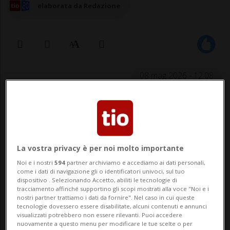
elaborata da Redazione
08 mag 2026 - 12:08
La vostra privacy è per noi molto importante
Noi e i nostri
594
partner archiviamo e accediamo ai dati personali,
come i dati di navigazione gli o identificatori univoci, sul tuo
SINZIG - In una filiale bancaria a Sinzig,
dispositivo . Selezionando Accetto, abiliti le tecnologie di
tracciamento affinché supportino gli scopi mostrati alla voce "Noi e i
nella Renania-Palatinato, si è verificata
nostri partner trattiamo i dati da fornire". Nel caso in cui queste
tecnologie dovessero essere disabilitate, alcuni contenuti e annunci
una presa di ostaggi. Le forze dell'ordine
visualizzati potrebbero non essere rilevanti. Puoi accedere
nuovamente a questo menu per modificare le tue scelte o per