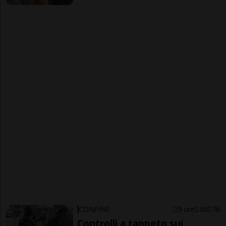
CONFINE
5 ore
36
76
Controlli a tappeto sui