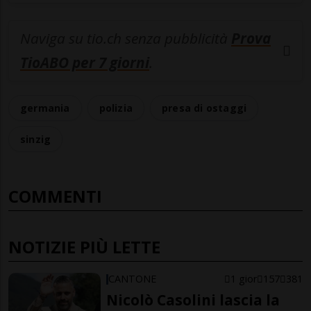
Naviga su tio.ch senza pubblicità
Prova
TioABO per 7 giorni
.
germania
polizia
presa di ostaggi
sinzig
COMMENTI
NOTIZIE PIÙ LETTE
CANTONE
1 gior
157
381
Nicolò Casolini lascia la