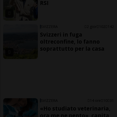
RSI
SVIZZERA
2 gior
102
142
Svizzeri in fuga
oltreconfine, lo fanno
soprattutto per la casa
SVIZZERA
14 ore
10
31
«Ho studiato veterinaria,
ora me ne pento», capita