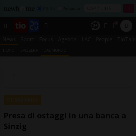
Affitta
Acquista
1
News
Sport
Focus
Agenda
LAC
People
TioTalk
TICINO
SVIZZERA
DAL MONDO
GERMANIA
Presa di ostaggi in una banca a
Sinzig