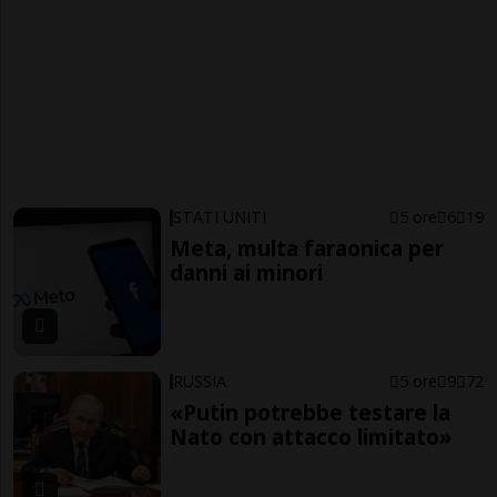
STATI UNITI
5 ore
6
19
Meta, multa faraonica per
danni ai minori
RUSSIA
5 ore
9
72
«Putin potrebbe testare la
Nato con attacco limitato»