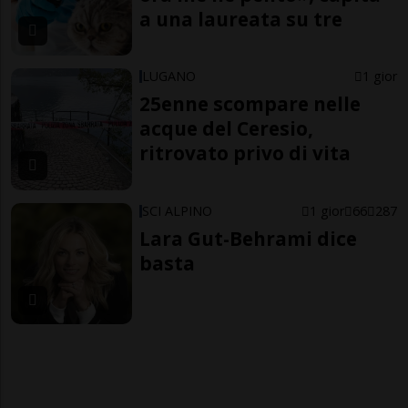
a una laureata su tre
LUGANO
1 gior
25enne scompare nelle
acque del Ceresio,
ritrovato privo di vita
SCI ALPINO
1 gior
66
287
Lara Gut-Behrami dice
basta