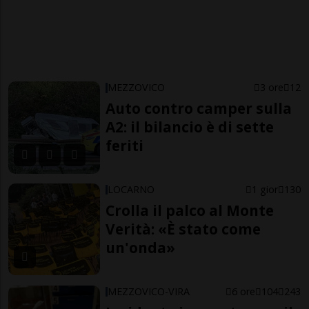
MEZZOVICO
3 ore
12
Auto contro camper sulla
A2: il bilancio è di sette
feriti
LOCARNO
1 gior
130
Crolla il palco al Monte
Verità: «È stato come
un'onda»
MEZZOVICO-VIRA
6 ore
104
243