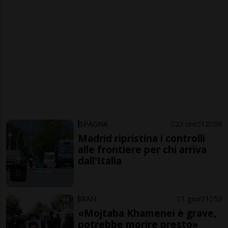
SPAGNA
23 ore
12
99
Madrid ripristina i controlli
alle frontiere per chi arriva
dall'Italia
IRAN
1 gior
1
53
«Mojtaba Khamenei è grave,
potrebbe morire presto»