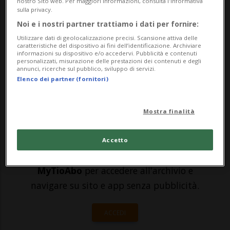
nostro Sito web. Per maggiori informazioni, consulta l'Informativa
sulla privacy.
folla a Mannheim in Germania. Lo
Noi e i nostri partner trattiamo i dati per fornire:
riferiscono i media tedeschi, sottolineando
Utilizzare dati di geolocalizzazione precisi. Scansione attiva delle
caratteristiche del dispositivo ai fini dell’identificazione. Archiviare
che non è ancora chiaro se si sia trattato
informazioni su dispositivo e/o accedervi. Pubblicità e contenuti
personalizzati, misurazione delle prestazioni dei contenuti e degli
di un ...
annunci, ricerche sul pubblico, sviluppo di servizi.
Elenco dei partner (fornitori)
🔐 Sblocca il nostro archivio
Mostra finalità
esclusivo!
Sottoscrivi un abbonamento
Archivio
per
Accetto
leggere questo articolo, oppure scegli
MyTioAbo
per accedere all'archivio e
navigare su sito e app senza pubblicità.
ACCEDI