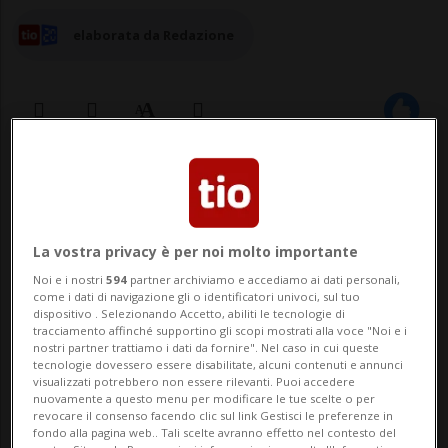
elaborata da Redazione
03 mar 2025 - 13:44
Aggiornamento 16:10
La vostra privacy è per noi molto importante
Noi e i nostri
594
partner archiviamo e accediamo ai dati personali,
come i dati di navigazione gli o identificatori univoci, sul tuo
dispositivo . Selezionando Accetto, abiliti le tecnologie di
tracciamento affinché supportino gli scopi mostrati alla voce "Noi e i
nostri partner trattiamo i dati da fornire". Nel caso in cui queste
MANNHEIM - Due persone sono morte e 25
tecnologie dovessero essere disabilitate, alcuni contenuti e annunci
visualizzati potrebbero non essere rilevanti. Puoi accedere
nuovamente a questo menu per modificare le tue scelte o per
sono rimaste ferite (15 delle quali in modo
revocare il consenso facendo clic sul link Gestisci le preferenze in
fondo alla pagina web.. Tali scelte avranno effetto nel contesto del
grave) dopo che un'auto ha travolto la