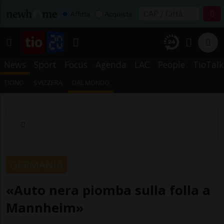
Affitta
Acquista
News
Sport
Focus
Agenda
LAC
People
TioTalk
TICINO
SVIZZERA
DAL MONDO
GERMANIA
«Auto nera piomba sulla folla a
Mannheim»