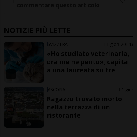
commentare questo articolo
NOTIZIE PIÙ LETTE
SVIZZERA
1 gior
20
43
«Ho studiato veterinaria,
ora me ne pento», capita
a una laureata su tre
ASCONA
1 gior
Ragazzo trovato morto
nella terrazza di un
ristorante