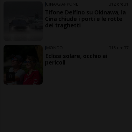
CINA/GIAPPONE
12 ore
1
Tifone Delfino su Okinawa, la
Cina chiude i porti e le rotte
dei traghetti
MONDO
13 ore
7
Eclissi solare, occhio ai
pericoli