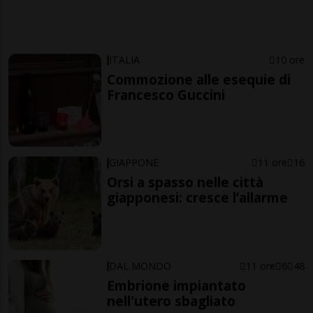
ITALIA
10 ore
Commozione alle esequie di
Francesco Guccini
GIAPPONE
11 ore
16
Orsi a spasso nelle città
giapponesi: cresce l’allarme
DAL MONDO
11 ore
6
48
Embrione impiantato
nell'utero sbagliato