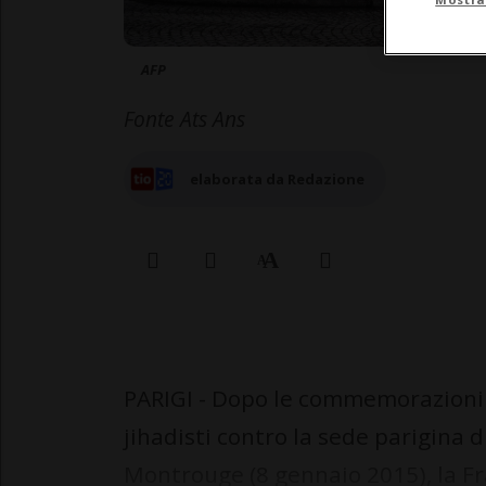
AFP
Fonte Ats Ans
elaborata da Redazione
PARIGI - Dopo le commemorazioni i
jihadisti contro la sede parigina 
Montrouge (8 gennaio 2015), la Fra