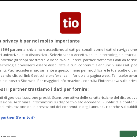
sone furono assassinate in nome dello
a privacy è per noi molto importante
ri
594
partner archiviamo e accediamo ai dati personali, come i dati di navigazione 
ri univoci, sul tuo dispositivo . Selezionando Accetto, abiliti le tecnologie di tracc
portino gli scopi mostrati alla voce "Noi e i nostri partner trattiamo i dati da fornir
tecnologie dovessero essere disabilitate, alcuni contenuti e annunci visualizzati 
vanti. Puoi accedere nuovamente a questo menu per modificare le tue scelte o per
endo clic sul link Gestisci le preferenze in fondo alla pagina web.. Tali scelte avr
o del nostro Sito web. Per maggiori informazioni, consulta l'Informativa sulla priva
ostri partner trattiamo i dati per fornire:
ati di geolocalizzazione precisi. Scansione attiva delle caratteristiche del dispositivo 
icazione. Archiviare informazioni su dispositivo e/o accedervi. Pubblicità e contenu
ati, misurazione delle prestazioni dei contenuti e degli annunci, ricerche sul pubbl
 partner (fornitori)
 finalità
Ac