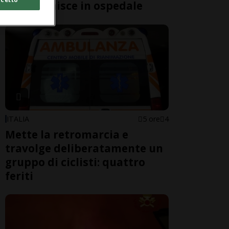
Gucci" finisce in ospedale
ITALIA
5 ore
4
Mette la retromarcia e
travolge deliberatamente un
gruppo di ciclisti: quattro
feriti