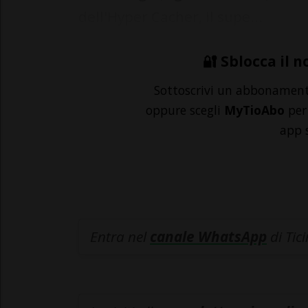
dell'Hyper Cacher, il supe...
🔐 Sblocca il n
Sottoscrivi un abbonamen
oppure scegli
MyTioAbo
per 
app 
Entra nel
canale WhatsApp
di Tic