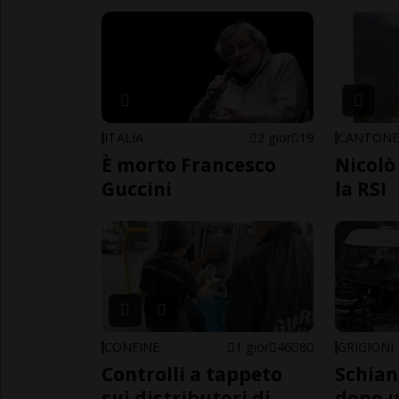
ITALIA
2 gior
19
CANTON
È morto Francesco
Nicolò 
Guccini
la RSI
CONFINE
1 gior
46
80
GRIGIONI
Controlli a tappeto
Schian
sui distributori di
dopo u