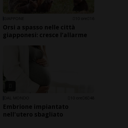
GIAPPONE
10 ore
16
Orsi a spasso nelle città
giapponesi: cresce l’allarme
DAL MONDO
10 ore
6
48
Embrione impiantato
nell'utero sbagliato