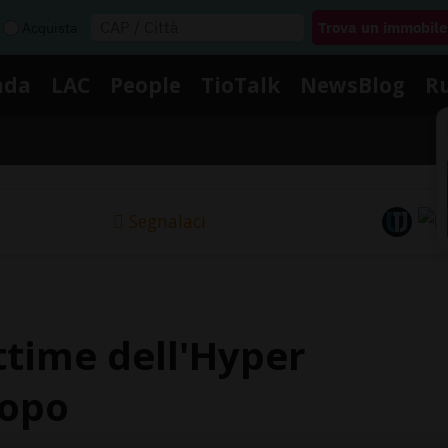
Acquista
nda
LAC
People
TioTalk
NewsBlog
R
Segnalaci
ittime dell'Hyper
dopo