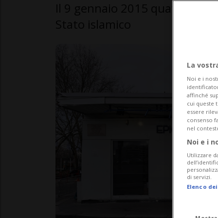
Il 9 gennaio 2015 quattro per
Stato islamico
La vostr
Noi e i nost
identificato
affinché sup
cui queste 
essere rile
consenso fac
nel contest
Noi e i n
Utilizzare d
dell’identif
personalizz
di servizi.
Elenco dei
Mostra