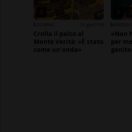
LOCARNO
1 gior
130
Crolla il palco al
«Non h
Monte Verità: «È stato
per me,
come un'onda»
genito