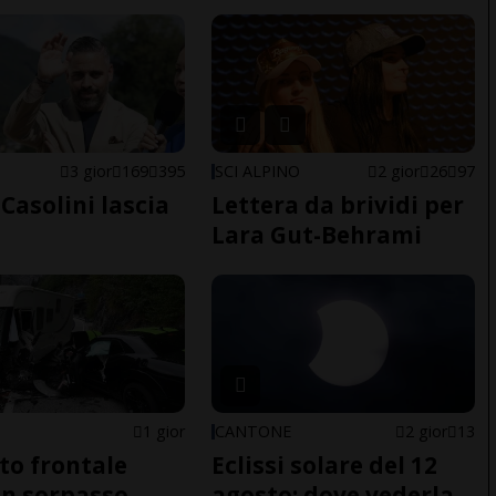
E
3 gior
169
395
SCI ALPINO
2 gior
26
97
Casolini lascia
Lettera da brividi per
Lara Gut-Behrami
1 gior
CANTONE
2 gior
13
to frontale
Eclissi solare del 12
n sorpasso
agosto: dove vederla