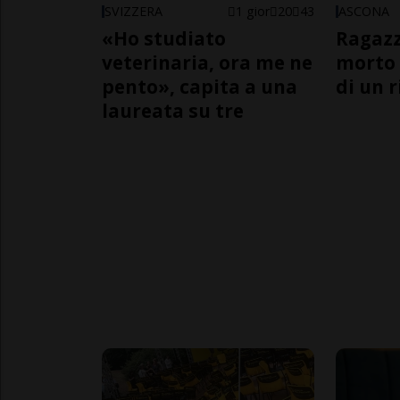
SVIZZERA
1 gior
20
43
ASCONA
«Ho studiato
Ragazz
veterinaria, ora me ne
morto 
pento», capita a una
di un 
laureata su tre