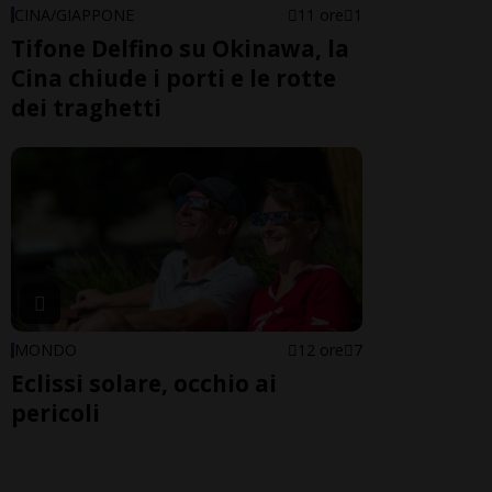
CINA/GIAPPONE
11 ore
1
Tifone Delfino su Okinawa, la
Cina chiude i porti e le rotte
dei traghetti
MONDO
12 ore
7
Eclissi solare, occhio ai
pericoli