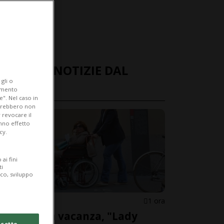
ULTIME NOTIZIE DAL
gli o
MONDO
iamento
e". Nel caso in
potrebbero non
 revocare il
anno effetto
cy.
ai fini
ti
ico, sviluppo
ITALIA
1 ora
Malore in vacanza, "Lady
cetto