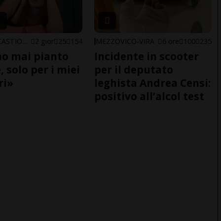
ARBEDO-CASTIONE
2 gior
25
154
MEZZOVICO-VIRA
6 ore
100
235
o mai pianto
Incidente in scooter
 solo per i miei
per il deputato
ri»
leghista Andrea Censi:
positivo all’alcol test