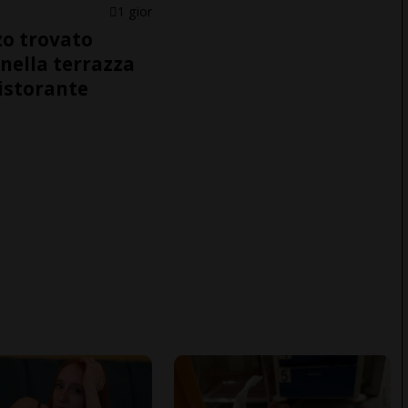
1 gior
o trovato
nella terrazza
ristorante