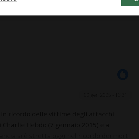
09 gen 2025 - 13:31
n ricordo delle vittime degli attacchi
di Charlie Hebdo (7 gennaio 2015) e a
ncia si è stretta oggi nel ricordo dei morti