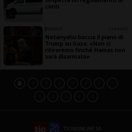
conti
ISRAELE
14 ore
1
Netanyahu boccia il piano di
Trump su Gaza: «Non ci
ritireremo finché Hamas non
sarà disarmato»
TICINONLINE SA