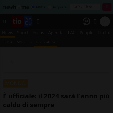
Affitta
Acquista
News
Sport
Focus
Agenda
LAC
People
TioTalk
TICINO
SVIZZERA
DAL MONDO
MONDO
È ufficiale: il 2024 sarà l'anno più
caldo di sempre