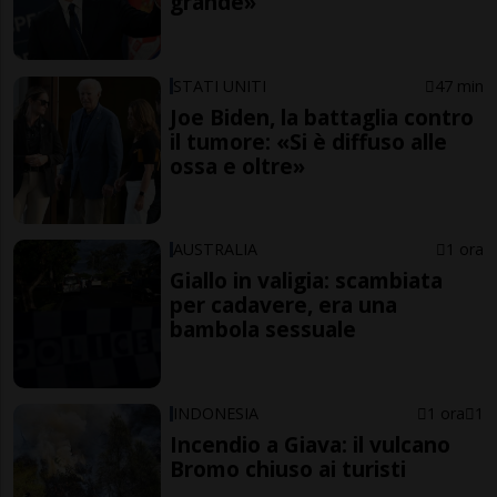
grande»
STATI UNITI
47 min
Joe Biden, la battaglia contro
il tumore: «Si è diffuso alle
ossa e oltre»
AUSTRALIA
1 ora
Giallo in valigia: scambiata
per cadavere, era una
bambola sessuale
INDONESIA
1 ora
1
Incendio a Giava: il vulcano
Bromo chiuso ai turisti