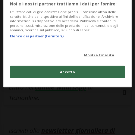
esclusivo!
Noi e i nostri partner trattiamo i dati per fornire:
Utilizzare dati di geolocalizzazione precisi. Scansione attiva delle
Sottoscrivi un abbonamento
Archivio
per
caratteristiche del dispositivo ai fini dell’identificazione. Archiviare
informazioni su dispositivo e/o accedervi. Pubblicità e contenuti
leggere questo articolo, oppure scegli
personalizzati, misurazione delle prestazioni dei contenuti e degli
annunci, ricerche sul pubblico, sviluppo di servizi.
MyTioAbo
per accedere all'archivio e
Elenco dei partner (fornitori)
navigare su sito e app senza pubblicità.
Mostra finalità
ACCEDI
Accetto
Entra nel
canale WhatsApp
di
Ticinonline.
Iscriviti alla
newsletter giornaliera di