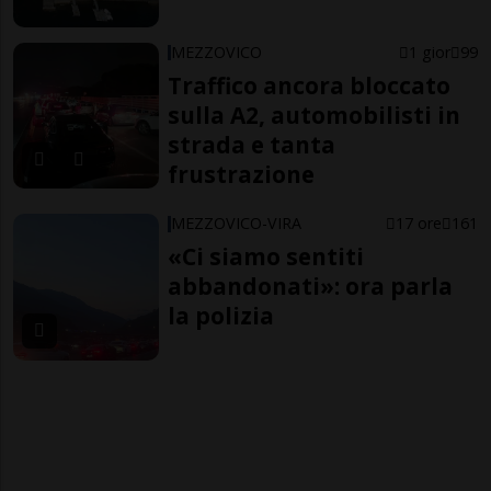
MEZZOVICO
1 gior
99
Traffico ancora bloccato
sulla A2, automobilisti in
strada e tanta
frustrazione
MEZZOVICO-VIRA
17 ore
161
«Ci siamo sentiti
abbandonati»: ora parla
la polizia