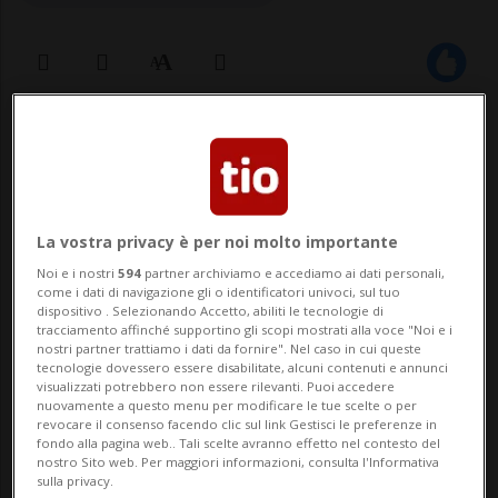
09 dic 2024 - 08:37
Aggiornamento 08:53
PARIGI - È ormai certo che il 2024 sarà
l'anno più caldo mai registrato e il primo a
La vostra privacy è per noi molto importante
superare la soglia di 1,5 gradi sopra i livelli
Noi e i nostri
594
partner archiviamo e accediamo ai dati personali,
come i dati di navigazione gli o identificatori univoci, sul tuo
pre-industriali stabilita dall'Accordo di
dispositivo . Selezionando Accetto, abiliti le tecnologie di
tracciamento affinché supportino gli scopi mostrati alla voce "Noi e i
Parigi: lo ha confermato oggi l'osservatorio
nostri partner trattiamo i dati da fornire". Nel caso in cui queste
tecnologie dovessero essere disabilitate, alcuni contenuti e annunci
europeo Copernicus, che gi...
visualizzati potrebbero non essere rilevanti. Puoi accedere
nuovamente a questo menu per modificare le tue scelte o per
revocare il consenso facendo clic sul link Gestisci le preferenze in
fondo alla pagina web.. Tali scelte avranno effetto nel contesto del
🔐 Sblocca il nostro archivio
nostro Sito web. Per maggiori informazioni, consulta l'Informativa
sulla privacy.