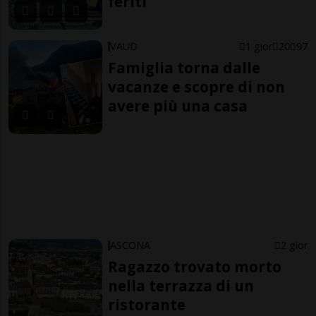
feriti
VAUD
1 gior
20
97
Famiglia torna dalle
vacanze e scopre di non
avere più una casa
ASCONA
2 gior
Ragazzo trovato morto
nella terrazza di un
ristorante