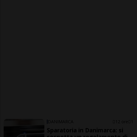
DANIMARCA
12 ore
1
Sparatoria in Danimarca: si
sospetta un regolamento di