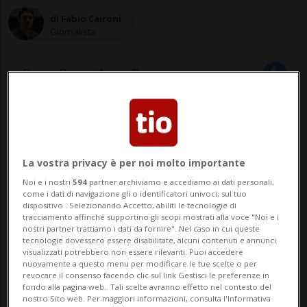
di Fabio Caironi
Giornalista
05 set 2024 - 17:17
Aggiornamento 20:31
MONACO DI BAVIERA - Gli investigatori
La vostra privacy è per noi molto importante
tedeschi che stanno indagando sulla
Noi e i nostri
594
partner archiviamo e accediamo ai dati personali,
come i dati di navigazione gli o identificatori univoci, sul tuo
sparatoria avvenuta giovedì mattina nei
dispositivo . Selezionando Accetto, abiliti le tecnologie di
tracciamento affinché supportino gli scopi mostrati alla voce "Noi e i
pressi del Consolato generale di Israele a
nostri partner trattiamo i dati da fornire". Nel caso in cui queste
tecnologie dovessero essere disabilitate, alcuni contenuti e annunci
Monaco di Baviera, in Germania,
visualizzati potrebbero non essere rilevanti. Puoi accedere
nuovamente a questo menu per modificare le tue scelte o per
propendono per la pista dell'attacco
revocare il consenso facendo clic sul link Gestisci le preferenze in
fondo alla pagina web.. Tali scelte avranno effetto nel contesto del
terroristico di matrice...
nostro Sito web. Per maggiori informazioni, consulta l'Informativa