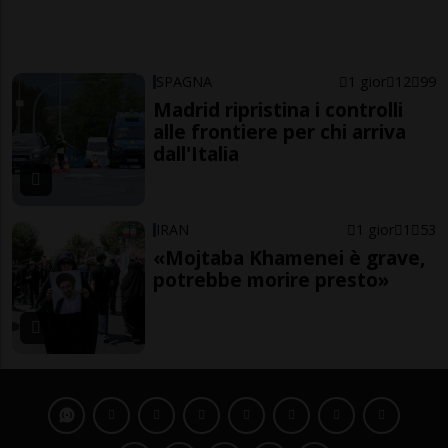
SPAGNA
1 gior
12
99
Madrid ripristina i controlli
alle frontiere per chi arriva
dall'Italia
IRAN
1 gior
1
53
«Mojtaba Khamenei è grave,
potrebbe morire presto»