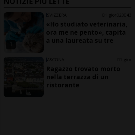
NOTIZIE PIÙ LETTE
SVIZZERA
1 gior
20
43
«Ho studiato veterinaria,
ora me ne pento», capita
a una laureata su tre
ASCONA
1 gior
Ragazzo trovato morto
nella terrazza di un
ristorante