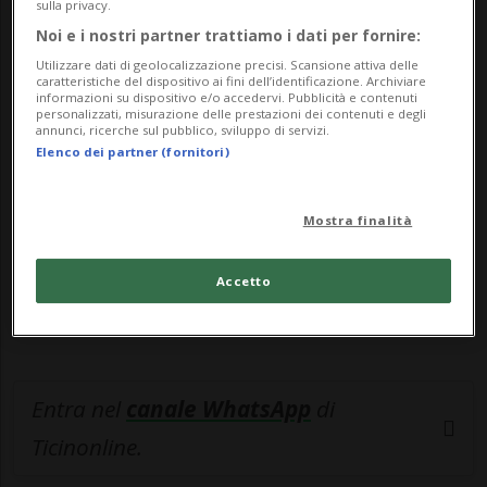
sulla privacy.
Noi e i nostri partner trattiamo i dati per fornire:
🔐 Sblocca il nostro archivio
Utilizzare dati di geolocalizzazione precisi. Scansione attiva delle
caratteristiche del dispositivo ai fini dell’identificazione. Archiviare
esclusivo!
informazioni su dispositivo e/o accedervi. Pubblicità e contenuti
personalizzati, misurazione delle prestazioni dei contenuti e degli
annunci, ricerche sul pubblico, sviluppo di servizi.
Sottoscrivi un abbonamento
Archivio
per
Elenco dei partner (fornitori)
leggere questo articolo, oppure scegli
MyTioAbo
per accedere all'archivio e
Mostra finalità
navigare su sito e app senza pubblicità.
Accetto
ACCEDI
Entra nel
canale WhatsApp
di
Ticinonline.