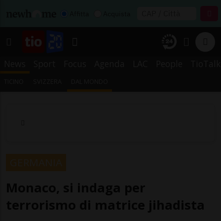
Affitta
Acquista
News
Sport
Focus
Agenda
LAC
People
TioTalk
TICINO
SVIZZERA
DAL MONDO
GERMANIA
Monaco, si indaga per
terrorismo di matrice jihadista