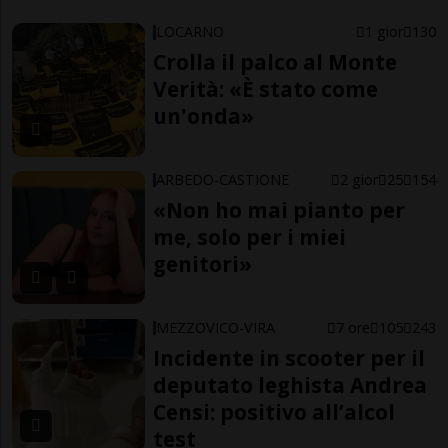
LOCARNO
1 gior
130
Crolla il palco al Monte
Verità: «È stato come
un'onda»
ARBEDO-CASTIONE
2 gior
25
154
«Non ho mai pianto per
me, solo per i miei
genitori»
MEZZOVICO-VIRA
7 ore
105
243
Incidente in scooter per il
deputato leghista Andrea
Censi: positivo all’alcol
test