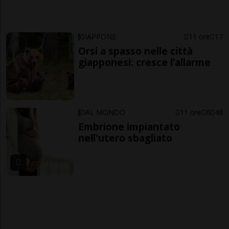
GIAPPONE
11 ore
17
Orsi a spasso nelle città
giapponesi: cresce l’allarme
DAL MONDO
11 ore
6
48
Embrione impiantato
nell'utero sbagliato