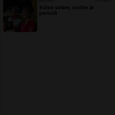
MONDO
14 ore
7
Eclissi solare, occhio ai
pericoli