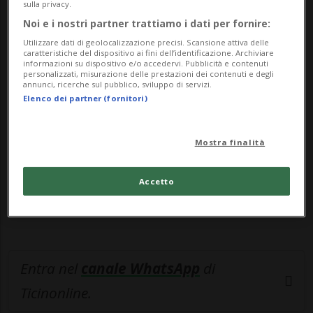
primo di aprile ...
sulla privacy.
Noi e i nostri partner trattiamo i dati per fornire:
🔐 Sblocca il nostro archivio
Utilizzare dati di geolocalizzazione precisi. Scansione attiva delle
caratteristiche del dispositivo ai fini dell’identificazione. Archiviare
informazioni su dispositivo e/o accedervi. Pubblicità e contenuti
esclusivo!
personalizzati, misurazione delle prestazioni dei contenuti e degli
annunci, ricerche sul pubblico, sviluppo di servizi.
Sottoscrivi un abbonamento
Archivio
per
Elenco dei partner (fornitori)
leggere questo articolo, oppure scegli
MyTioAbo
per accedere all'archivio e
Mostra finalità
navigare su sito e app senza pubblicità.
Accetto
ACCEDI
Entra nel
canale WhatsApp
di
Ticinonline.