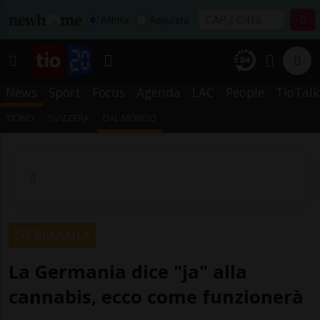
Affitta
Acquista
News
Sport
Focus
Agenda
LAC
People
TioTalk
TICINO
SVIZZERA
DAL MONDO
GERMANIA
La Germania dice "ja" alla
cannabis, ecco come funzionerà