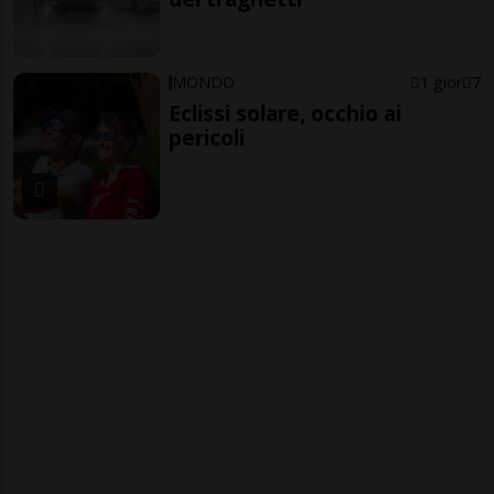
MONDO
1 gior
7
Eclissi solare, occhio ai
pericoli