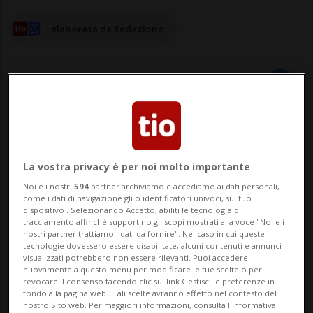
elaborata da Redazione
23 feb 2024 - 17:04
Aggiornamento 18:17
BERLINO - Venerdì il progetto di
La vostra privacy è per noi molto importante
Noi e i nostri
594
partner archiviamo e accediamo ai dati personali,
legalizzazione della Cannabis presentato
come i dati di navigazione gli o identificatori univoci, sul tuo
dispositivo . Selezionando Accetto, abiliti le tecnologie di
dal ministro della salute tedesco Karl
tracciamento affinché supportino gli scopi mostrati alla voce "Noi e i
nostri partner trattiamo i dati da fornire". Nel caso in cui queste
Lauterbach è stato approvato dal
tecnologie dovessero essere disabilitate, alcuni contenuti e annunci
visualizzati potrebbero non essere rilevanti. Puoi accedere
parlamento tedesco. Ai cittadini tedeschi
nuovamente a questo menu per modificare le tue scelte o per
revocare il consenso facendo clic sul link Gestisci le preferenze in
maggiorenni sarà concesso - a partire dal
fondo alla pagina web.. Tali scelte avranno effetto nel contesto del
nostro Sito web. Per maggiori informazioni, consulta l'Informativa