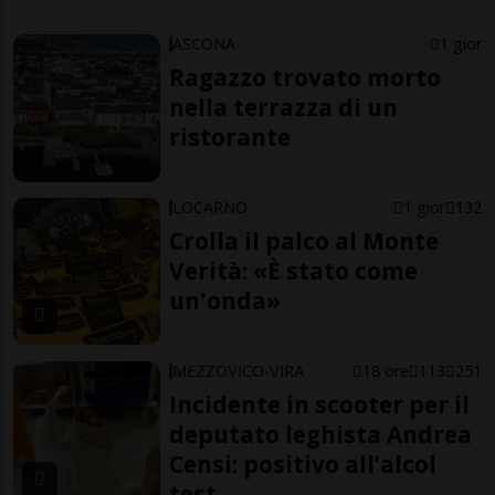
ASCONA
1 gior
Ragazzo trovato morto
nella terrazza di un
ristorante
LOCARNO
1 gior
132
Crolla il palco al Monte
Verità: «È stato come
un'onda»
MEZZOVICO-VIRA
18 ore
113
251
Incidente in scooter per il
deputato leghista Andrea
Censi: positivo all’alcol
test