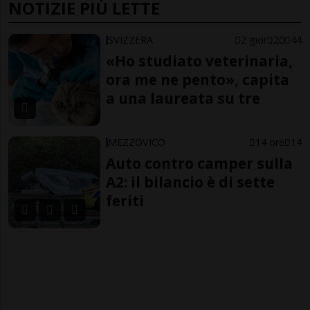
NOTIZIE PIÙ LETTE
SVIZZERA
2 gior
20
44
«Ho studiato veterinaria,
ora me ne pento», capita
a una laureata su tre
MEZZOVICO
14 ore
14
Auto contro camper sulla
A2: il bilancio è di sette
feriti