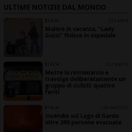
ULTIME NOTIZIE DAL MONDO
ITALIA
13 ore
8
Malore in vacanza, "Lady
Gucci" finisce in ospedale
ITALIA
17 ore
13
Mette la retromarcia e
travolge deliberatamente un
gruppo di ciclisti: quattro
feriti
ITALIA
20 ore
1
17
Incendio sul Lago di Garda:
oltre 200 persone evacuate