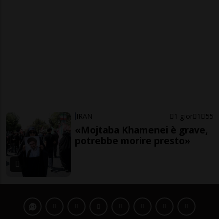
IRAN
1 gior
1
55
«Mojtaba Khamenei è grave,
potrebbe morire presto»