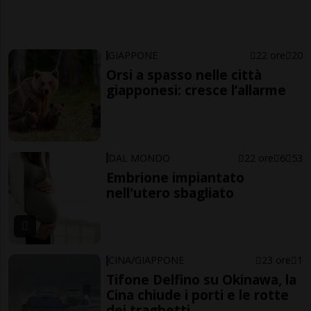
GIAPPONE
22 ore
20
Orsi a spasso nelle città
giapponesi: cresce l’allarme
DAL MONDO
22 ore
6
53
Embrione impiantato
nell'utero sbagliato
CINA/GIAPPONE
23 ore
1
Tifone Delfino su Okinawa, la
Cina chiude i porti e le rotte
dei traghetti