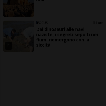
FOCUS
4 ore
Dai dinosauri alle navi
naziste, i segreti sepolti nei
fiumi riemergono con la
siccità