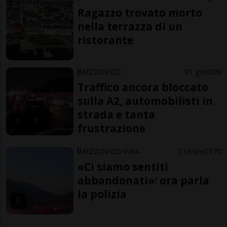
Ragazzo trovato morto
nella terrazza di un
ristorante
MEZZOVICO
1 gior
99
Traffico ancora bloccato
sulla A2, automobilisti in
strada e tanta
frustrazione
MEZZOVICO-VIRA
18 ore
170
«Ci siamo sentiti
abbandonati»: ora parla
la polizia