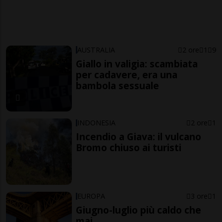
AUSTRALIA
2 ore
1
9
Giallo in valigia: scambiata
per cadavere, era una
bambola sessuale
INDONESIA
2 ore
1
Incendio a Giava: il vulcano
Bromo chiuso ai turisti
EUROPA
3 ore
1
Giugno-luglio più caldo che
mai