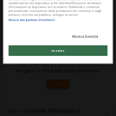
primi a essere stati ammessi oggi, all'alba,
caratteristiche del dispositivo ai fini dell’identificazione. Archiviare
informazioni su dispositivo e/o accedervi. Pubblicità e contenuti
nella ri...
personalizzati, misurazione delle prestazioni dei contenuti e degli
annunci, ricerche sul pubblico, sviluppo di servizi.
Elenco dei partner (fornitori)
🔐 Sblocca il nostro archivio
esclusivo!
Mostra finalità
Sottoscrivi un abbonamento
Archivio
per
Accetto
leggere questo articolo, oppure scegli
MyTioAbo
per accedere all'archivio e
navigare su sito e app senza pubblicità.
ACCEDI
Entra nel
canale WhatsApp
di