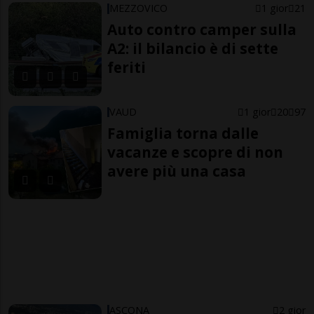
MEZZOVICO
1 gior
21
Auto contro camper sulla
A2: il bilancio è di sette
feriti
VAUD
1 gior
20
97
Famiglia torna dalle
vacanze e scopre di non
avere più una casa
ASCONA
2 gior