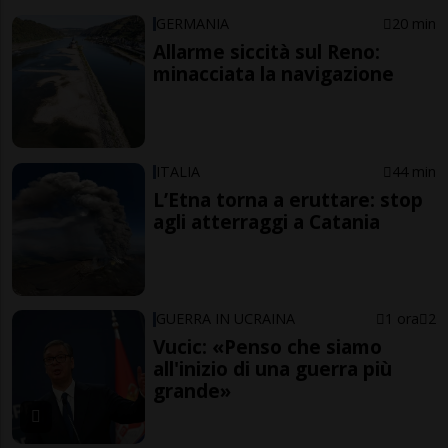
GERMANIA
20 min
Allarme siccità sul Reno:
minacciata la navigazione
ITALIA
44 min
L’Etna torna a eruttare: stop
agli atterraggi a Catania
GUERRA IN UCRAINA
1 ora
2
Vucic: «Penso che siamo
all'inizio di una guerra più
grande»