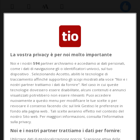
23 gen 2024 - 10:52
La vostra privacy è per noi molto importante
Noi e i nostri
594
partner archiviamo e accediamo ai dati personali,
come i dati di navigazione gli o identificatori univoci, sul tuo
dispositivo . Selezionando Accetto, abiliti le tecnologie di
tracciamento affinché supportino gli scopi mostrati alla voce "Noi e i
nostri partner trattiamo i dati da fornire". Nel caso in cui queste
NEW DEHLI - Una folla di decine di migliaia
tecnologie dovessero essere disabilitate, alcuni contenuti e annunci
visualizzati potrebbero non essere rilevanti. Puoi accedere
di devoti indù sta pacificamente
nuovamente a questo menu per modificare le tue scelte o per
revocare il consenso facendo clic sul link Gestisci le preferenze in
assediando ad Ayodhya il tempio del dio
fondo alla pagina web.. Tali scelte avranno effetto nel contesto del
nostro Sito web. Per maggiori informazioni, consulta l'Informativa
Ram, consacrato ieri in una spettacolare
sulla privacy.
cerimonia dal premier Narendra Modi.I
Noi e i nostri partner trattiamo i dati per fornire:
Utilizzare dati di geolocalizzazione precisi. Scansione attiva delle