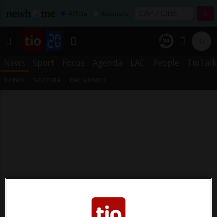
Affitta
Acquista
News
Sport
Focus
Agenda
LAC
People
TioTalk
TICINO
SVIZZERA
DAL MONDO