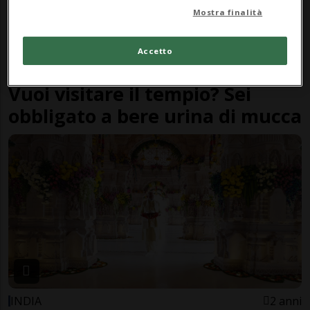
Mostra finalità
Accetto
INDIA
3 mesi
4
13
Vuoi visitare il tempio? Sei
obbligato a bere urina di mucca
INDIA
2 anni