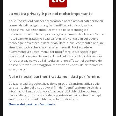
La vostra privacy è per noi molto importante
Noi e i nostri
594
partner archiviamo e accediamo ai dati personali,
come i dati di navigazione gli o identificatori univoci, sul tuo
dispositivo . Selezionando Accetto, abiliti le tecnologie di
tracciamento affinché supportino gli scopi mostrati alla voce "Noi e i
nostri partner trattiamo i dati da fornire". Nel caso in cui queste
Notizie su Induismo
tecnologie dovessero essere disabilitate, alcuni contenuti e annunci
visualizzati potrebbero non essere rilevanti. Puoi accedere
nuovamente a questo menu per modificare le tue scelte o per
revocare il consenso facendo clic sul link Gestisci le preferenze in
fondo alla pagina web.. Tali scelte avranno effetto nel contesto del
Segui le notizie e gli approfondimenti su
nostro Sito web. Per maggiori informazioni, consulta l'Informativa
sulla privacy.
Induismo.
Noi e i nostri partner trattiamo i dati per fornire:
Utilizzare dati di geolocalizzazione precisi. Scansione attiva delle
caratteristiche del dispositivo ai fini dell’identificazione. Archiviare
informazioni su dispositivo e/o accedervi. Pubblicità e contenuti
personalizzati, misurazione delle prestazioni dei contenuti e degli
annunci, ricerche sul pubblico, sviluppo di servizi.
Elenco dei partner (fornitori)