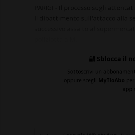
PARIGI - Il processo sugli attentat
Il dibattimento sull'attacco alla s
successivo assalto al supermercat
poliziotta a M...
🔐 Sblocca il n
Sottoscrivi un abbonamen
oppure scegli
MyTioAbo
per 
app 