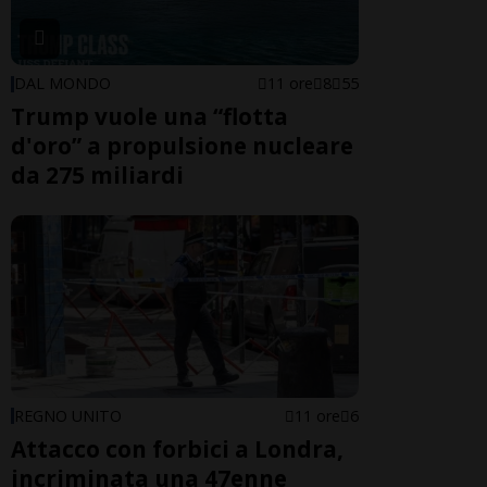
DAL MONDO
11 ore
8
55
Trump vuole una “flotta
d'oro” a propulsione nucleare
da 275 miliardi
REGNO UNITO
11 ore
6
Attacco con forbici a Londra,
incriminata una 47enne