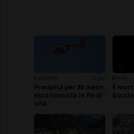
LAVIZZARA
2 gior
ITALIA
Precipita per 30 metri,
È mort
escursionista in fin di
Guccin
vita