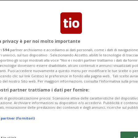
o costretto a far slittare il
a privacy è per noi molto importante
ri
594
partner archiviamo e accediamo ai dati personali, come i dati di navigazione 
ri univoci, sul tuo dispositivo . Selezionando Accetto, abiliti le tecnologie di tracc
portino gli scopi mostrati alla voce "Noi e i nostri partner trattiamo i dati da fornir
tecnologie dovessero essere disabilitate, alcuni contenuti e annunci visualizzati 
vanti. Puoi accedere nuovamente a questo menu per modificare le tue scelte o per
endo clic sul link Gestisci le preferenze in fondo alla pagina web.. Tali scelte avr
o del nostro Sito web. Per maggiori informazioni, consulta l'Informativa sulla priva
ostri partner trattiamo i dati per fornire:
ati di geolocalizzazione precisi. Scansione attiva delle caratteristiche del dispositivo 
icazione. Archiviare informazioni su dispositivo e/o accedervi. Pubblicità e contenu
ati, misurazione delle prestazioni dei contenuti e degli annunci, ricerche sul pubbl
 partner (fornitori)
 finalità
Ac