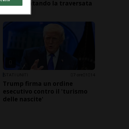
morti tentando la traversata
a nuoto
STATI UNITI
7 ore
1
14
Trump firma un ordine
esecutivo contro il 'turismo
delle nascite'