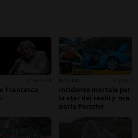
18 ore
18
SVIZZERA
2 gior
5
o Francesco
Incidente mortale per
i
la star dei reality: ora
parla Porsche