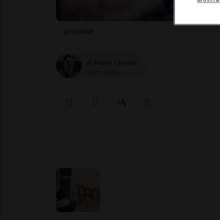
KEYSTONE
di Fabio Caironi
Giornalista