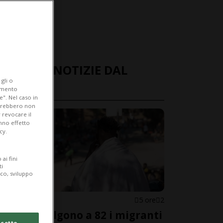
ULTIME NOTIZIE DAL
gli o
MONDO
iamento
e". Nel caso in
potrebbero non
 revocare il
anno effetto
cy.
ai fini
ti
ico, sviluppo
SPAGNA
5 ore
2
Ceuta, salgono a 82 i migranti
cetto