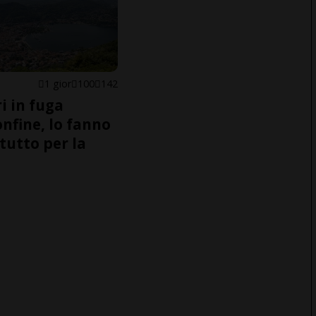
1 gior
100
142
i in fuga
onfine, lo fanno
tutto per la