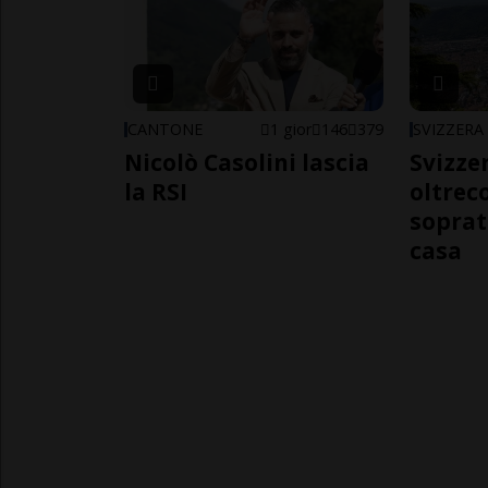
CANTONE
1 gior
146
379
SVIZZERA
Nicolò Casolini lascia
Svizzer
la RSI
oltrec
soprat
casa