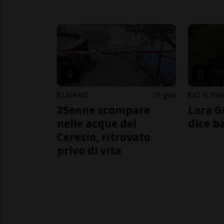
LUGANO
1 gior
SCI ALPI
25enne scompare
Lara G
nelle acque del
dice b
Ceresio, ritrovato
privo di vita