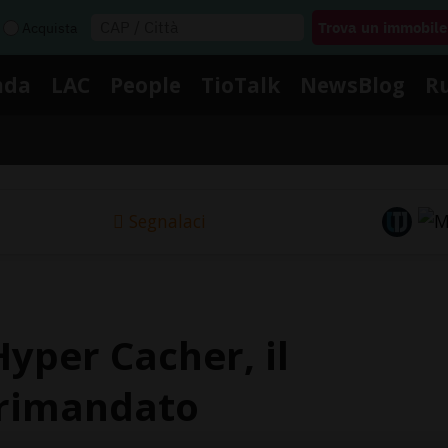
Acquista
nda
LAC
People
TioTalk
NewsBlog
R
Segnalaci
yper Cacher, il
 rimandato