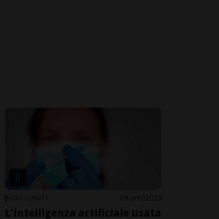
STATI UNITI
8 ore
2
20
L'intelligenza artificiale usata