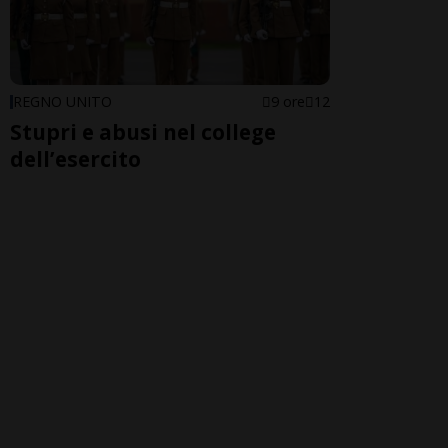
REGNO UNITO
9 ore
12
Stupri e abusi nel college
dell’esercito