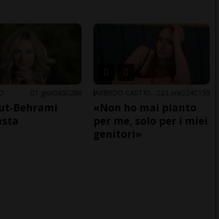
NO
1 gior
65
286
ARBEDO-CASTIONE
23 ore
24
159
ut-Behrami
«Non ho mai pianto
asta
per me, solo per i miei
genitori»