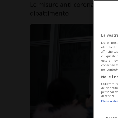
Le misure anti-coronavirus hann
dibattimento
La vostr
Noi e i nost
identificato
affinché sup
cui queste 
essere rile
consenso fac
nel contest
Noi e i n
Utilizzare d
dell’identif
personalizz
di servizi.
Elenco dei
Mostra