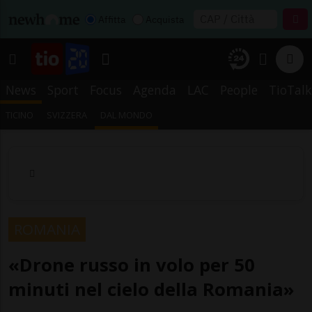
Affitta
Acquista
News
Sport
Focus
Agenda
LAC
People
TioTalk
TICINO
SVIZZERA
DAL MONDO
ROMANIA
«Drone russo in volo per 50
minuti nel cielo della Romania»