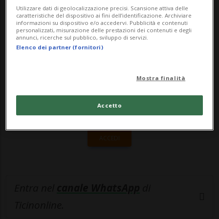
decol...
Utilizzare dati di geolocalizzazione precisi. Scansione attiva delle
caratteristiche del dispositivo ai fini dell’identificazione. Archiviare
informazioni su dispositivo e/o accedervi. Pubblicità e contenuti
🔐 Sblocca il nostro archivio
personalizzati, misurazione delle prestazioni dei contenuti e degli
annunci, ricerche sul pubblico, sviluppo di servizi.
esclusivo!
Elenco dei partner (fornitori)
Sottoscrivi un abbonamento
Archivio
per
Mostra finalità
leggere questo articolo, oppure scegli
MyTioAbo
per accedere all'archivio e
Accetto
navigare su sito e app senza pubblicità.
ACCEDI
Entra nel
canale WhatsApp
di
Ticinonline.