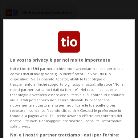
elaborata da Redazione
14 set 2025 - 12:16
La vostra privacy è per noi molto importante
Noi e i nostri
594
partner archiviamo e accediamo ai dati personali,
BUCAREST - Sarebbe penetrato per 10
come i dati di navigazione gli o identificatori univoci, sul tuo
dispositivo . Selezionando Accetto, abiliti le tecnologie di
chilometri in territorio romeno il drone
tracciamento affinché supportino gli scopi mostrati alla voce "Noi e i
nostri partner trattiamo i dati da fornire". Nel caso in cui queste
russo che per 50 minuti ha operato nel
tecnologie dovessero essere disabilitate, alcuni contenuti e annunci
visualizzati potrebbero non essere rilevanti. Puoi accedere
cielo del Paese Nato.A riferirlo è stato il
nuovamente a questo menu per modificare le tue scelte o per
revocare il consenso facendo clic sul link Gestisci le preferenze in
presidente ucraino Volodymir Zelensky con
fondo alla pagina web.. Tali scelte avranno effetto nel contesto del
nostro Sito web. Per maggiori informazioni, consulta l'Informativa
un post su Telegram.«La Romania ha fatto
sulla privacy.
Noi e i nostri partner trattiamo i dati per fornire: