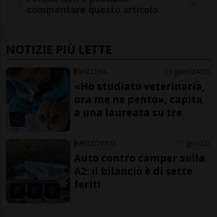
commentare questo articolo
NOTIZIE PIÙ LETTE
SVIZZERA
3 gior
24
51
«Ho studiato veterinaria,
ora me ne pento», capita
a una laureata su tre
MEZZOVICO
1 gior
21
Auto contro camper sulla
A2: il bilancio è di sette
feriti