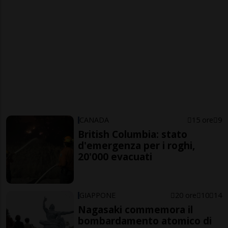
CANADA
15 ore
9
British Columbia: stato
d'emergenza per i roghi,
20'000 evacuati
GIAPPONE
20 ore
10
14
Nagasaki commemora il
bombardamento atomico di