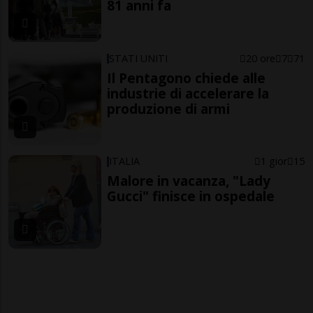
81 anni fa
STATI UNITI
20 ore
7
71
Il Pentagono chiede alle
industrie di accelerare la
produzione di armi
ITALIA
1 gior
15
Malore in vacanza, "Lady
Gucci" finisce in ospedale