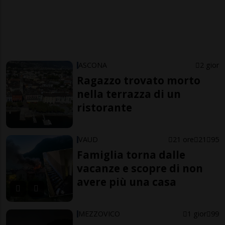
ASCONA
2 gior
Ragazzo trovato morto
nella terrazza di un
ristorante
VAUD
21 ore
21
95
Famiglia torna dalle
vacanze e scopre di non
avere più una casa
MEZZOVICO
1 gior
99