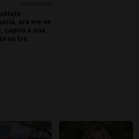
19 ore
10
35
udiato
naria, ora me ne
, capita a una
ta su tre