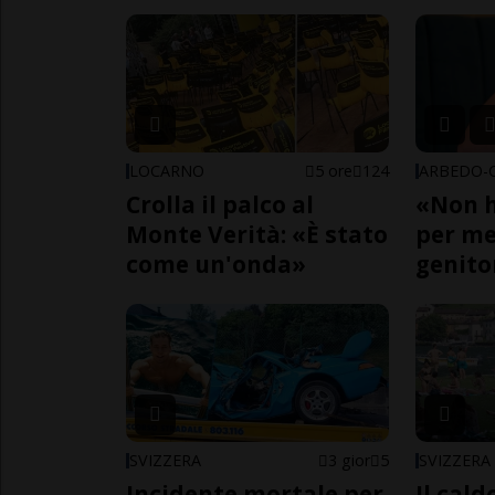
LOCARNO
5 ore
124
Crolla il palco al
«Non h
Monte Verità: «È stato
per me,
come un'onda»
genito
SVIZZERA
3 gior
5
SVIZZERA
Incidente mortale per
Il cal