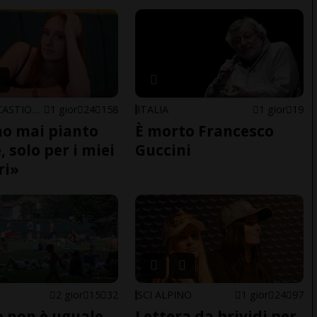
ARBEDO-CASTIONE
1 gior
24
158
ITALIA
1 gior
19
o mai pianto
È morto Francesco
 solo per i miei
Guccini
ri»
2 gior
15
32
SCI ALPINO
1 gior
24
97
do non è uguale
Lettera da brividi per