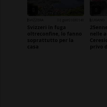
SVIZZERA
2 gior
103
141
LUGANO
Svizzeri in fuga
25enn
oltreconfine, lo fanno
nelle 
soprattutto per la
Ceresi
casa
privo d