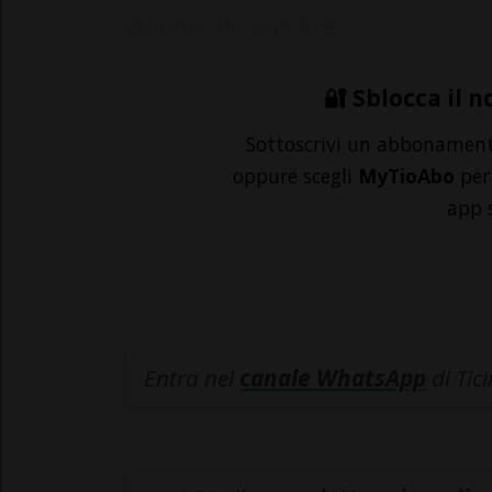
visione. «In una pre...
🔐 Sblocca il n
Sottoscrivi un abbonamen
oppure scegli
MyTioAbo
per 
app 
Entra nel
canale WhatsApp
di Tic