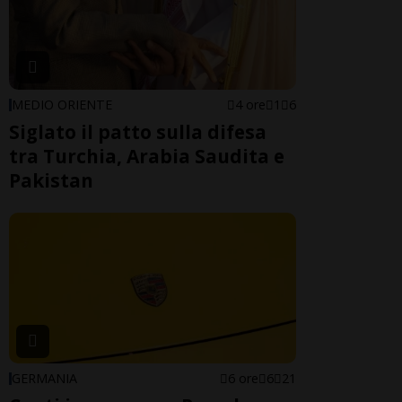
MEDIO ORIENTE
4 ore
1
6
Siglato il patto sulla difesa
tra Turchia, Arabia Saudita e
Pakistan
GERMANIA
6 ore
6
21