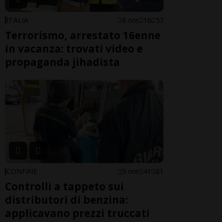
ITALIA
8 ore
16
57
Terrorismo, arrestato 16enne
in vacanza: trovati video e
propaganda jihadista
CONFINE
9 ore
41
81
Controlli a tappeto sui
distributori di benzina:
applicavano prezzi truccati