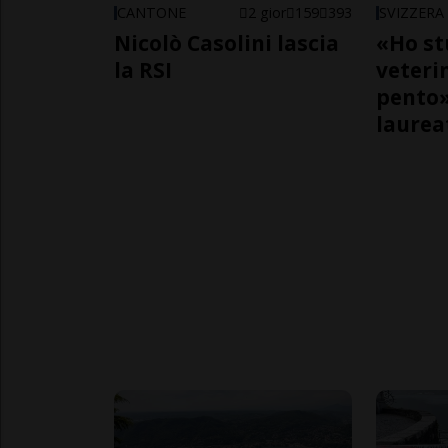
CANTONE
2 gior
159
393
SVIZZERA
Nicolò Casolini lascia
«Ho st
la RSI
veteri
pento»
laurea