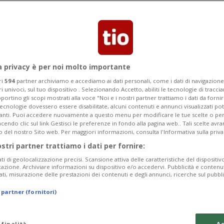
citando documenti segreti di cui ha
a privacy è per noi molto importante
ri
594
partner archiviamo e accediamo ai dati personali, come i dati di navigazione 
ri univoci, sul tuo dispositivo . Selezionando Accetto, abiliti le tecnologie di tracc
portino gli scopi mostrati alla voce "Noi e i nostri partner trattiamo i dati da fornir
tecnologie dovessero essere disabilitate, alcuni contenuti e annunci visualizzati 
vanti. Puoi accedere nuovamente a questo menu per modificare le tue scelte o per
endo clic sul link Gestisci le preferenze in fondo alla pagina web.. Tali scelte avr
o del nostro Sito web. Per maggiori informazioni, consulta l'Informativa sulla priva
ostri partner trattiamo i dati per fornire:
ati di geolocalizzazione precisi. Scansione attiva delle caratteristiche del dispositivo 
icazione. Archiviare informazioni su dispositivo e/o accedervi. Pubblicità e contenu
ati, misurazione delle prestazioni dei contenuti e degli annunci, ricerche sul pubbl
 partner (fornitori)
 finalità
Ac