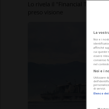
Lo rivela il "Financial Times" 
preso visione
La vostr
Noi e i nost
identificato
affinché sup
cui queste 
essere rile
consenso fac
nel contest
Noi e i n
Utilizzare d
dell’identif
personalizz
di servizi.
Elenco dei
Mostra