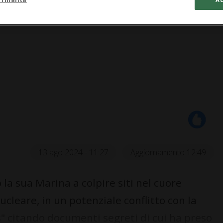
13 ago 2024 - 11:27
Aggiornamento 12:49
la sua Marina a colpire siti nel cuore
ucleare, in un potenziale conflitto con la
s" citando documenti segreti di cui ha preso