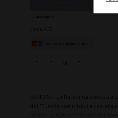
Foto Deposit
Fonte ATS
elaborata da Redazione
LONDRA - La Russia ha addestrato 
dell'Europa con missili a testata n
NATO. Lo rivela il "Financial Time