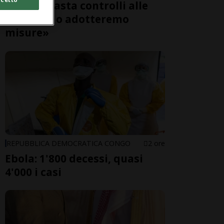
Roma: «Basta controlli alle
frontiere o adotteremo
misure»
REPUBBLICA DEMOCRATICA CONGO
2 ore
Ebola: 1'800 decessi, quasi
4'000 i casi