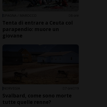
SPAGNA / MAROCCO
6 ore
Tenta di entrare a Ceuta col
parapendio: muore un
giovane
NORVEGIA
7 ore
19
Svalbard, come sono morte
tutte quelle renne?