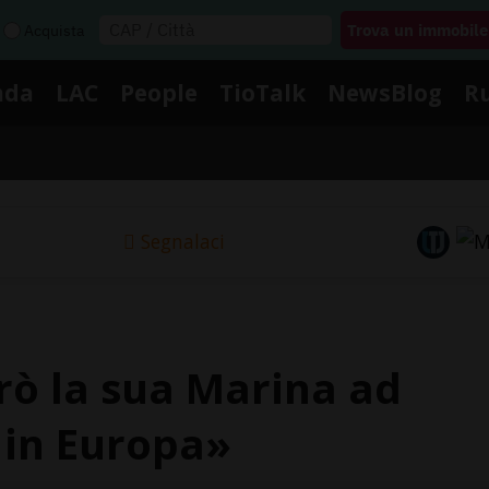
Acquista
nda
LAC
People
TioTalk
NewsBlog
R
Segnalaci
rò la sua Marina ad
 in Europa»