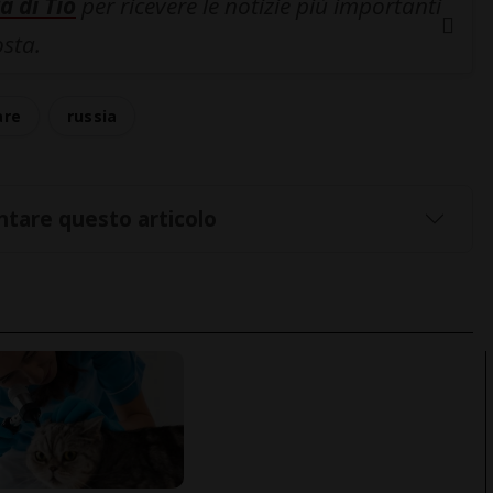
a di Tio
per ricevere le notizie più importanti
osta.
are
russia
tare questo articolo