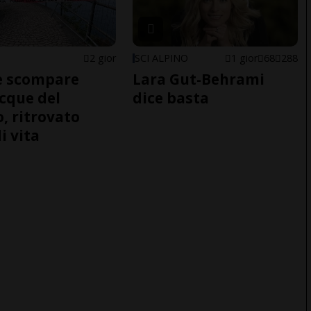
2 gior
SCI ALPINO
1 gior
68
288
e scompare
Lara Gut-Behrami
acque del
dice basta
o, ritrovato
i vita