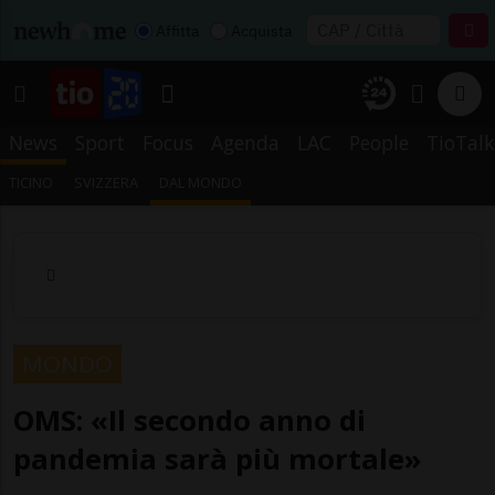
Affitta
Acquista
News
Sport
Focus
Agenda
LAC
People
TioTalk
TICINO
SVIZZERA
DAL MONDO
MONDO
OMS: «Il secondo anno di
pandemia sarà più mortale»