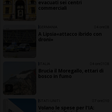
evacuati sei centri
commerciali
GERMANIA
4 ore
8
A Lipsia«attacco ibrido con
droni»
ITALIA
4 ore
1
8
Brucia il Moregallo, ettari di
bosco in fumo
STATI UNITI
7 ore
10
Volano le spese per l'IA: