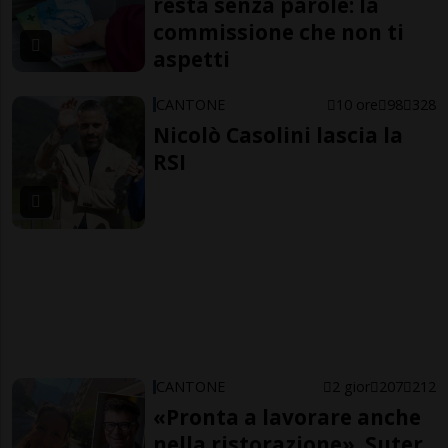
resta senza parole: la
commissione che non ti
aspetti
CANTONE
10 ore
98
328
Nicolò Casolini lascia la
RSI
CANTONE
2 gior
207
212
«Pronta a lavorare anche
nella ristorazione». Suter