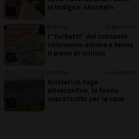
si indigna: «Anche?»
CONFINE
2 gior
10
37
I "furbetti" del contante
colpiscono ancora e fanno
il pieno di milioni
SVIZZERA
14 ore
85
135
Svizzeri in fuga
oltreconfine, lo fanno
soprattutto per la casa