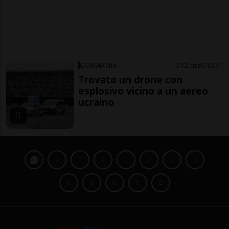
GERMANIA
12 ore
1
31
Trovato un drone con
esplosivo vicino a un aereo
ucraino