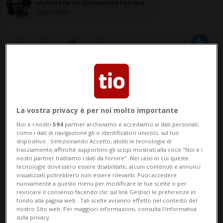
elaborata da Alessandra Ferrara
Giornalista
14 mag 2021 - 15:38
GINEVRA - Il secondo anno di pandemia da
La vostra privacy è per noi molto importante
Covid-19 è sulla buona strada per
Noi e i nostri
594
partner archiviamo e accediamo ai dati personali,
come i dati di navigazione gli o identificatori univoci, sul tuo
diventare «molto più mortale» del primo.
dispositivo . Selezionando Accetto, abiliti le tecnologie di
tracciamento affinché supportino gli scopi mostrati alla voce "Noi e i
Lo ha detto il direttore
nostri partner trattiamo i dati da fornire". Nel caso in cui queste
tecnologie dovessero essere disabilitate, alcuni contenuti e annunci
dell'Organizzazione mondiale della sanità
visualizzati potrebbero non essere rilevanti. Puoi accedere
nuovamente a questo menu per modificare le tue scelte o per
(Oms) Tedros Adhanom Ghebreyesus. ...
revocare il consenso facendo clic sul link Gestisci le preferenze in
fondo alla pagina web.. Tali scelte avranno effetto nel contesto del
nostro Sito web. Per maggiori informazioni, consulta l'Informativa
sulla privacy.