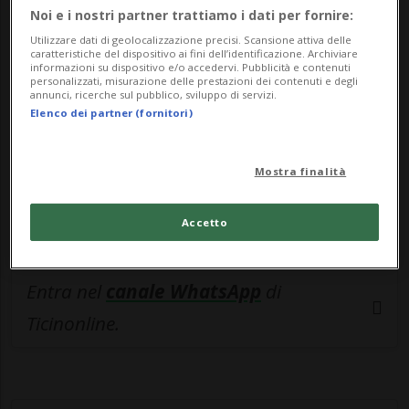
🔐 Sblocca il nostro archivio
Noi e i nostri partner trattiamo i dati per fornire:
esclusivo!
Utilizzare dati di geolocalizzazione precisi. Scansione attiva delle
caratteristiche del dispositivo ai fini dell’identificazione. Archiviare
Sottoscrivi un abbonamento
Archivio
per
informazioni su dispositivo e/o accedervi. Pubblicità e contenuti
personalizzati, misurazione delle prestazioni dei contenuti e degli
leggere questo articolo, oppure scegli
annunci, ricerche sul pubblico, sviluppo di servizi.
Elenco dei partner (fornitori)
MyTioAbo
per accedere all'archivio e
navigare su sito e app senza pubblicità.
Mostra finalità
ACCEDI
Accetto
Entra nel
canale WhatsApp
di
Ticinonline.