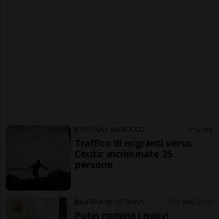
SPAGNA / MAROCCO
10 ore
Traffico di migranti verso
Ceuta: incriminate 25
persone
GUERRA IN UCRAINA
11 ore
3
60
Putin nomina i nuovi