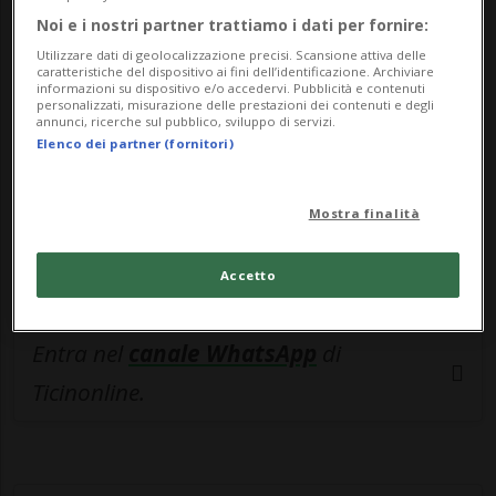
🔐 Sblocca il nostro archivio
Noi e i nostri partner trattiamo i dati per fornire:
esclusivo!
Utilizzare dati di geolocalizzazione precisi. Scansione attiva delle
caratteristiche del dispositivo ai fini dell’identificazione. Archiviare
Sottoscrivi un abbonamento
Archivio
per
informazioni su dispositivo e/o accedervi. Pubblicità e contenuti
personalizzati, misurazione delle prestazioni dei contenuti e degli
leggere questo articolo, oppure scegli
annunci, ricerche sul pubblico, sviluppo di servizi.
Elenco dei partner (fornitori)
MyTioAbo
per accedere all'archivio e
navigare su sito e app senza pubblicità.
Mostra finalità
ACCEDI
Accetto
Entra nel
canale WhatsApp
di
Ticinonline.