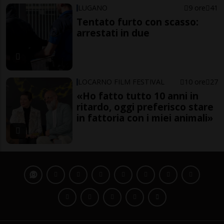
LUGANO
9 ore
41
Tentato furto con scasso:
arrestati in due
LOCARNO FILM FESTIVAL
10 ore
27
«Ho fatto tutto 10 anni in
ritardo, oggi preferisco stare
in fattoria con i miei animali»