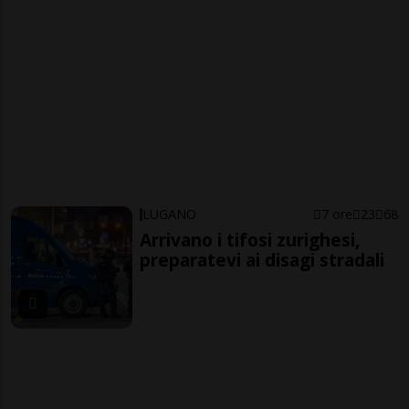
LUGANO
7 ore
23
68
Arrivano i tifosi zurighesi,
preparatevi ai disagi stradali