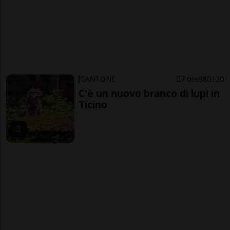
CANTONE
7 ore
8
120
C'è un nuovo branco di lupi in
Ticino