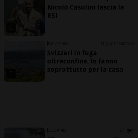
Nicolò Casolini lascia la
RSI
SVIZZERA
1 gior
100
137
Svizzeri in fuga
oltreconfine, lo fanno
soprattutto per la casa
LUGANO
1 gior