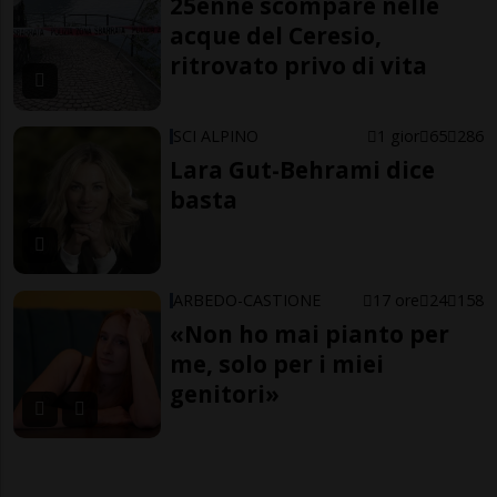
25enne scompare nelle
acque del Ceresio,
ritrovato privo di vita
SCI ALPINO
1 gior
65
286
Lara Gut-Behrami dice
basta
ARBEDO-CASTIONE
17 ore
24
158
«Non ho mai pianto per
me, solo per i miei
genitori»