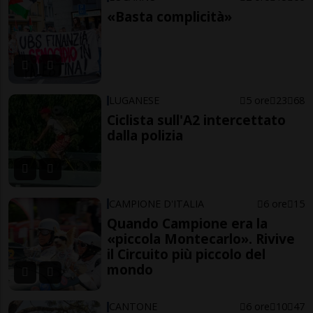
«Basta complicità»
LUGANESE
5 ore
23
68
Ciclista sull'A2 intercettato
dalla polizia
CAMPIONE D'ITALIA
6 ore
15
Quando Campione era la
«piccola Montecarlo». Rivive
il Circuito più piccolo del
mondo
CANTONE
6 ore
10
47