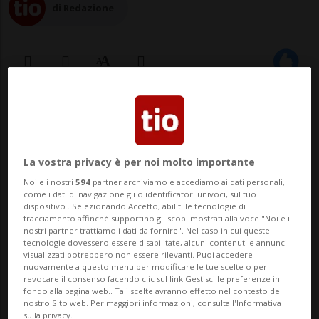
di Redazione
13 ago 2022 - 19:24
BELLINZONA - Margot Chauderna è la
La vostra privacy è per noi molto importante
nuova co-presidente dei Giovani Verdi
Noi e i nostri
594
partner archiviamo e accediamo ai dati personali,
svizzeri: la 27enne friburghese è stata
come i dati di navigazione gli o identificatori univoci, sul tuo
dispositivo . Selezionando Accetto, abiliti le tecnologie di
tracciamento affinché supportino gli scopi mostrati alla voce "Noi e i
eletta oggi alla presidenza nel corso
nostri partner trattiamo i dati da fornire". Nel caso in cui queste
tecnologie dovessero essere disabilitate, alcuni contenuti e annunci
dell'assemblea generale dei Giovani Verdi
visualizzati potrebbero non essere rilevanti. Puoi accedere
nuovamente a questo menu per modificare le tue scelte o per
a Bellinzona. Lo indica oggi il partito in ...
revocare il consenso facendo clic sul link Gestisci le preferenze in
fondo alla pagina web.. Tali scelte avranno effetto nel contesto del
nostro Sito web. Per maggiori informazioni, consulta l'Informativa
sulla privacy.