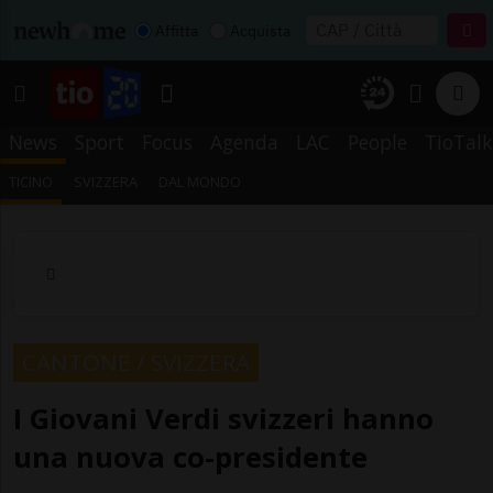
Affitta
Acquista
News
Sport
Focus
Agenda
LAC
People
TioTalk
TICINO
SVIZZERA
DAL MONDO
CANTONE / SVIZZERA
I Giovani Verdi svizzeri hanno
una nuova co-presidente