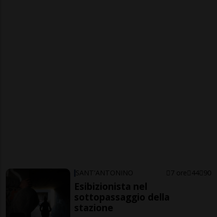
SANT'ANTONINO
7 ore
44
90
Esibizionista nel
sottopassaggio della
stazione