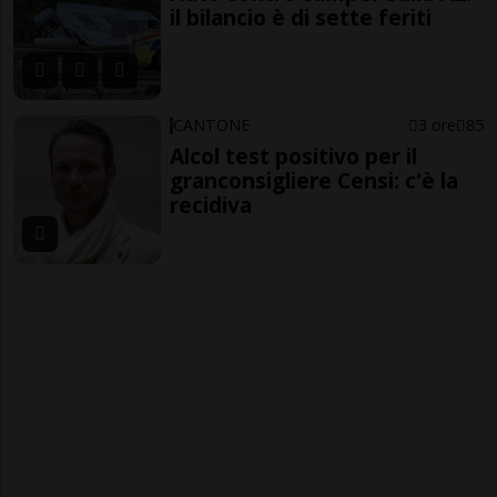
il bilancio è di sette feriti
CANTONE
3 ore
85
Alcol test positivo per il
granconsigliere Censi: c'è la
recidiva