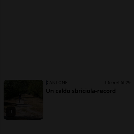
CANTONE
6 ore
6
29
Un caldo sbriciola-record