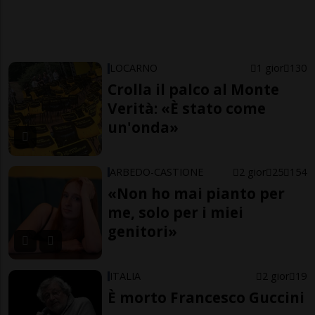
LOCARNO
1 gior
130
Crolla il palco al Monte
Verità: «È stato come
un'onda»
ARBEDO-CASTIONE
2 gior
25
154
«Non ho mai pianto per
me, solo per i miei
genitori»
ITALIA
2 gior
19
È morto Francesco Guccini