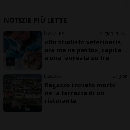
NOTIZIE PIÙ LETTE
SVIZZERA
1 gior
20
43
«Ho studiato veterinaria,
ora me ne pento», capita
a una laureata su tre
ASCONA
1 gior
Ragazzo trovato morto
nella terrazza di un
ristorante