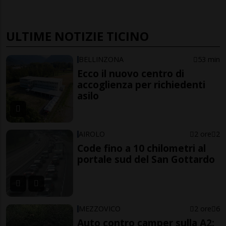
ULTIME NOTIZIE TICINO
BELLINZONA
53 min
Ecco il nuovo centro di
accoglienza per richiedenti
asilo
AIROLO
2 ore
2
Code fino a 10 chilometri al
portale sud del San Gottardo
MEZZOVICO
2 ore
6
Auto contro camper sulla A2: