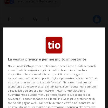
elaborata da Redazione
12 ott 2024 - 13:40
Aggiornamento 16:25
La vostra privacy è per noi molto importante
Noi e i nostri
594
partner archiviamo e accediamo ai dati personali,
come i dati di navigazione gli o identificatori univoci, sul tuo
dispositivo . Selezionando Accetto, abiliti le tecnologie di
tracciamento affinché supportino gli scopi mostrati alla voce "Noi e i
Sabato mattina 12 ottobre, attorno alle
nostri partner trattiamo i dati da fornire". Nel caso in cui queste
tecnologie dovessero essere disabilitate, alcuni contenuti e annunci
10, sulla strada cantonale che da Novaggio
visualizzati potrebbero non essere rilevanti. Puoi accedere
nuovamente a questo menu per modificare le tue scelte o per
conduce Miglieglia, si è verificato un
revocare il consenso facendo clic sul link Gestisci le preferenze in
fondo alla pagina web.. Tali scelte avranno effetto nel contesto del
incidente stradale che ha causato il
nostro Sito web. Per maggiori informazioni, consulta l'Informativa