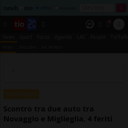
Affitta
Acquista
1
News
Sport
Focus
Agenda
LAC
People
TioTalk
TICINO
SVIZZERA
DAL MONDO
NOVAGGIO
Scontro tra due auto tra
Novaggio e Miglieglia, 4 feriti