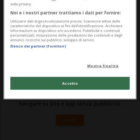
sulla privacy.
ferimento, apparentemente non grave, di
Noi e i nostri partner trattiamo i dati per fornire:
quattro persone, due donne e due
Utilizzare dati di geolocalizzazione precisi. Scansione attiva delle
caratteristiche del dispositivo ai fini dell’identificazione. Archiviare
bambini. Stando a...
informazioni su dispositivo e/o accedervi. Pubblicità e contenuti
personalizzati, misurazione delle prestazioni dei contenuti e degli
annunci, ricerche sul pubblico, sviluppo di servizi.
Elenco dei partner (fornitori)
🔐 Sblocca il nostro archivio
esclusivo!
Mostra finalità
Sottoscrivi un abbonamento
Archivio
per
Accetto
leggere questo articolo, oppure scegli
MyTioAbo
per accedere all'archivio e
navigare su sito e app senza pubblicità.
ACCEDI