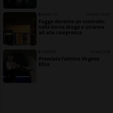
MURALTO
9 ore
12
47
Fugge durante un controllo:
nella borsa droga e un’arma
ad aria compressa
LOCARNO
9 ore
1
8
Premiata l'attrice Virginie
Efira