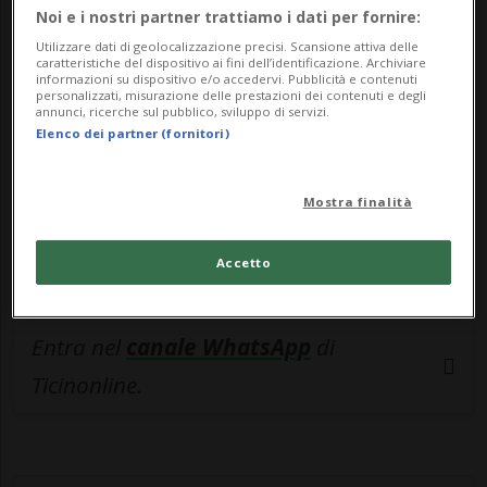
🔐 Sblocca il nostro archivio
Noi e i nostri partner trattiamo i dati per fornire:
esclusivo!
Utilizzare dati di geolocalizzazione precisi. Scansione attiva delle
caratteristiche del dispositivo ai fini dell’identificazione. Archiviare
informazioni su dispositivo e/o accedervi. Pubblicità e contenuti
Sottoscrivi un abbonamento
Archivio
per
personalizzati, misurazione delle prestazioni dei contenuti e degli
leggere questo articolo, oppure scegli
annunci, ricerche sul pubblico, sviluppo di servizi.
Elenco dei partner (fornitori)
MyTioAbo
per accedere all'archivio e
navigare su sito e app senza pubblicità.
Mostra finalità
ACCEDI
Accetto
Entra nel
canale WhatsApp
di
Ticinonline.