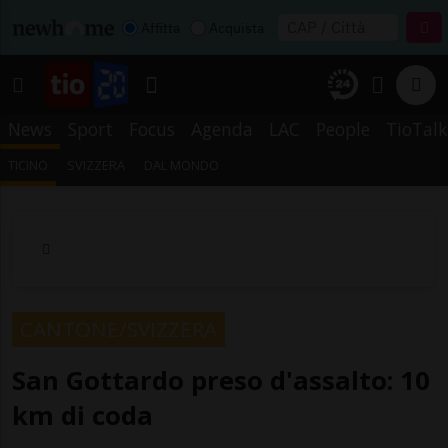
Affitta
Acquista
News
Sport
Focus
Agenda
LAC
People
TioTalk
TICINO
SVIZZERA
DAL MONDO
CANTONE/SVIZZERA
San Gottardo preso d'assalto: 10
km di coda