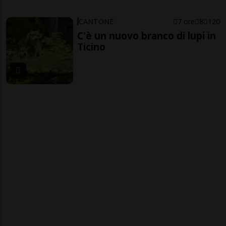
CANTONE
7 ore
8
120
C'è un nuovo branco di lupi in
Ticino