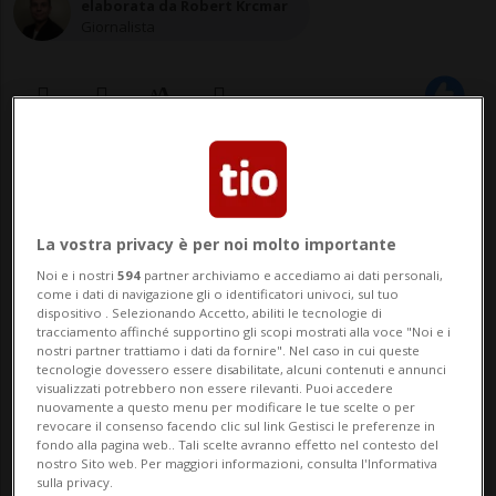
elaborata da Robert Krcmar
Giornalista
26 mag 2022 - 09:01
AIROLO - Il traffico è tornato congestionato
La vostra privacy è per noi molto importante
al San Gottardo, dopo che per alcune ore
Noi e i nostri
594
partner archiviamo e accediamo ai dati personali,
come i dati di navigazione gli o identificatori univoci, sul tuo
nella notte gli automobilisti hanno avuto
dispositivo . Selezionando Accetto, abiliti le tecnologie di
tracciamento affinché supportino gli scopi mostrati alla voce "Noi e i
via libera verso sud. Con il primo mattino a
nostri partner trattiamo i dati da fornire". Nel caso in cui queste
tecnologie dovessero essere disabilitate, alcuni contenuti e annunci
Göschenen, al portale nord della galleria,
visualizzati potrebbero non essere rilevanti. Puoi accedere
nuovamente a questo menu per modificare le tue scelte o per
si sono di nuovo form...
revocare il consenso facendo clic sul link Gestisci le preferenze in
fondo alla pagina web.. Tali scelte avranno effetto nel contesto del
nostro Sito web. Per maggiori informazioni, consulta l'Informativa
sulla privacy.