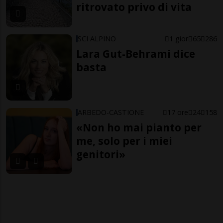
ritrovato privo di vita
SCI ALPINO
1 gior
65
286
Lara Gut-Behrami dice
basta
ARBEDO-CASTIONE
17 ore
24
158
«Non ho mai pianto per
me, solo per i miei
genitori»