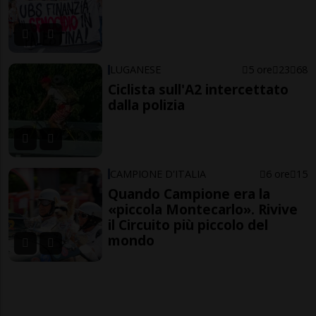
LUGANESE
5 ore
23
68
Ciclista sull'A2 intercettato
dalla polizia
CAMPIONE D'ITALIA
6 ore
15
Quando Campione era la
«piccola Montecarlo». Rivive
il Circuito più piccolo del
mondo