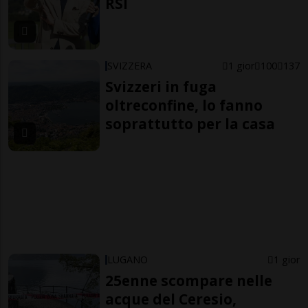
RSI
SVIZZERA
1 gior
100
137
Svizzeri in fuga
oltreconfine, lo fanno
soprattutto per la casa
LUGANO
1 gior
25enne scompare nelle
acque del Ceresio,