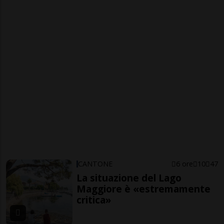
CANTONE
6 ore
10
47
La situazione del Lago
Maggiore è «estremamente
critica»