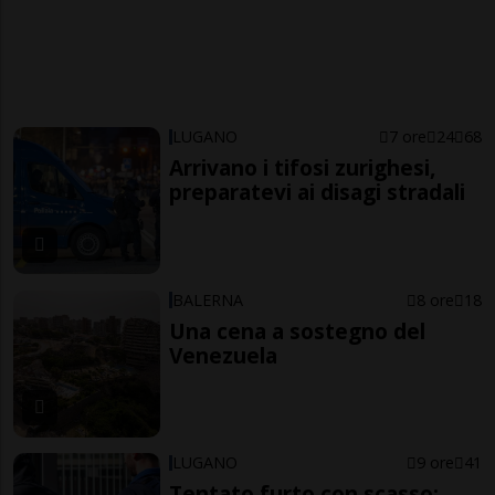
LUGANO
7 ore
24
68
Arrivano i tifosi zurighesi,
preparatevi ai disagi stradali
BALERNA
8 ore
18
Una cena a sostegno del
Venezuela
LUGANO
9 ore
41
Tentato furto con scasso: