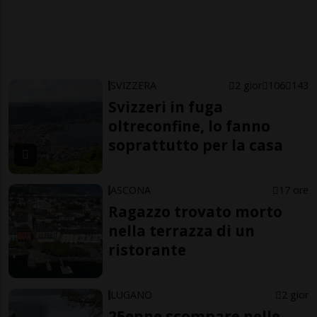
SVIZZERA
2 gior
106
143
Svizzeri in fuga
oltreconfine, lo fanno
soprattutto per la casa
ASCONA
17 ore
Ragazzo trovato morto
nella terrazza di un
ristorante
LUGANO
2 gior
25enne scompare nelle