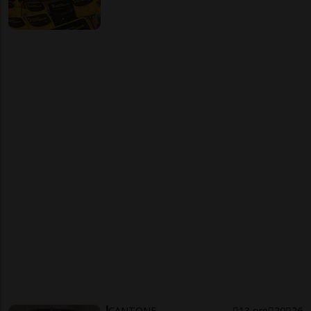
CANTONE
13 ore
20
26