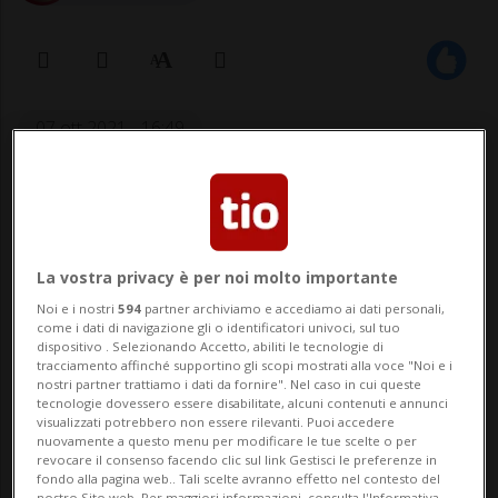
07 ott 2021 - 16:49
Aggiornamento 08 ott 2021 - 17:46
La vostra privacy è per noi molto importante
Noi e i nostri
594
partner archiviamo e accediamo ai dati personali,
come i dati di navigazione gli o identificatori univoci, sul tuo
dispositivo . Selezionando Accetto, abiliti le tecnologie di
tracciamento affinché supportino gli scopi mostrati alla voce "Noi e i
nostri partner trattiamo i dati da fornire". Nel caso in cui queste
LOCARNO - Un veicolo in avaria è costato
tecnologie dovessero essere disabilitate, alcuni contenuti e annunci
visualizzati potrebbero non essere rilevanti. Puoi accedere
la chiusura in entrambe le direzioni della
nuovamente a questo menu per modificare le tue scelte o per
revocare il consenso facendo clic sul link Gestisci le preferenze in
galleria Mappo-Morettina. Con le
fondo alla pagina web.. Tali scelte avranno effetto nel contesto del
nostro Sito web. Per maggiori informazioni, consulta l'Informativa