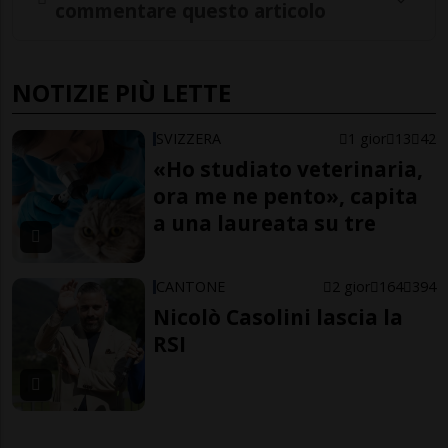
commentare questo articolo
NOTIZIE PIÙ LETTE
SVIZZERA
1 gior
13
42
«Ho studiato veterinaria,
ora me ne pento», capita
a una laureata su tre
CANTONE
2 gior
164
394
Nicolò Casolini lascia la
RSI