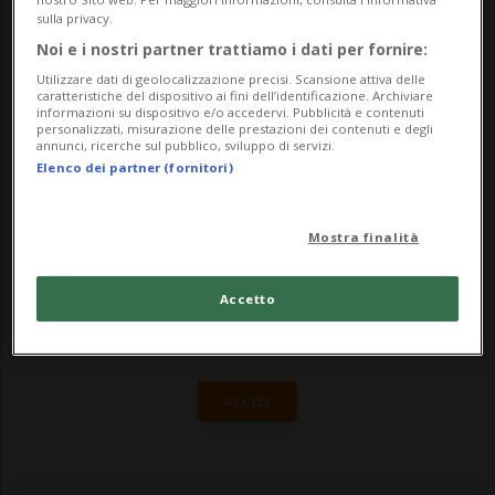
conseguenze che vengono a crearsi in
sulla privacy.
questi casi, specie quando è l'ora di punta.
Noi e i nostri partner trattiamo i dati per fornire:
Utilizzare dati di geolocalizzazione precisi. Scansione attiva delle
In redazione ci giungono infatti segn...
caratteristiche del dispositivo ai fini dell’identificazione. Archiviare
informazioni su dispositivo e/o accedervi. Pubblicità e contenuti
personalizzati, misurazione delle prestazioni dei contenuti e degli
annunci, ricerche sul pubblico, sviluppo di servizi.
🔐 Sblocca il nostro archivio
Elenco dei partner (fornitori)
esclusivo!
Mostra finalità
Sottoscrivi un abbonamento
Archivio
per
leggere questo articolo, oppure scegli
Accetto
MyTioAbo
per accedere all'archivio e
navigare su sito e app senza pubblicità.
ACCEDI