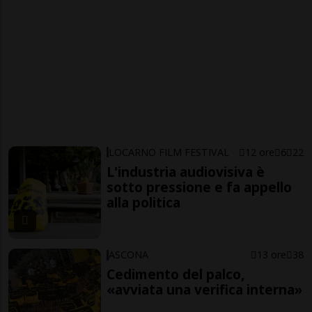
LOCARNO FILM FESTIVAL
12 ore
6
22
L'industria audiovisiva è
sotto pressione e fa appello
alla politica
ASCONA
13 ore
38
Cedimento del palco,
«avviata una verifica interna»