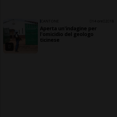
CANTONE
14 ore
2
18
Aperta un'indagine per
l'omicidio del geologo
ticinese