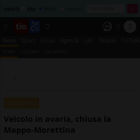
Affitta
Acquista
News
Sport
Focus
Agenda
LAC
People
TioTalk
TICINO
SVIZZERA
DAL MONDO
LOCARNO
Veicolo in avaria, chiusa la
Mappo-Morettina