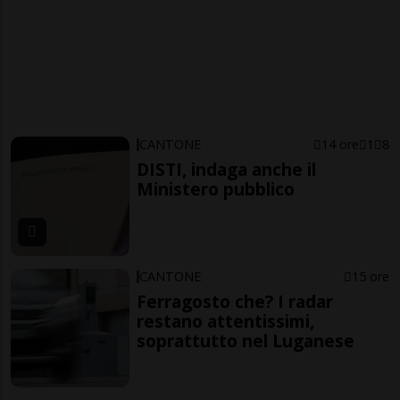
CANTONE
14 ore
1
8
DISTI, indaga anche il
Ministero pubblico
CANTONE
15 ore
Ferragosto che? I radar
restano attentissimi,
soprattutto nel Luganese