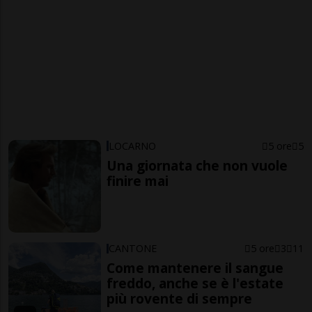
LOCARNO
5 ore
5
Una giornata che non vuole
finire mai
CANTONE
5 ore
3
11
Come mantenere il sangue
freddo, anche se è l'estate
più rovente di sempre