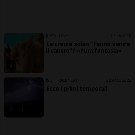
CANTONE
1 ora
18
Le creme solari "fanno venire
il cancro"? «Pura fantasia»
SOTTOCENERI
2 ore
5
22
Ecco i primi temporali