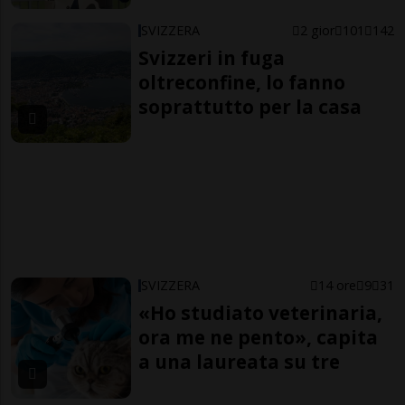
SVIZZERA
2 gior
101
142
Svizzeri in fuga
oltreconfine, lo fanno
soprattutto per la casa
SVIZZERA
14 ore
9
31
«Ho studiato veterinaria,
ora me ne pento», capita
a una laureata su tre