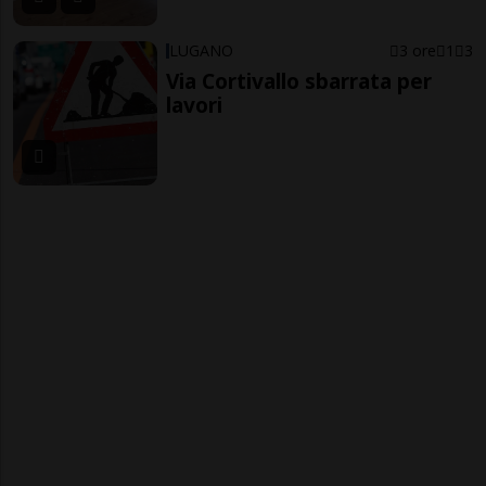
LUGANO
3 ore
1
3
Via Cortivallo sbarrata per
lavori