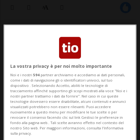
17 lug 2020 - 16:59
BONDO - Una scalatrice francese è
rimasta gravemente ferita al piede questa
La vostra privacy è per noi molto importante
mattina sulla parete nordest del Piz
Noi e i nostri
594
partner archiviamo e accediamo ai dati personali,
Badile, in Val Bregaglia. Erano circa le 9
come i dati di navigazione gli o identificatori univoci, sul tuo
dispositivo . Selezionando Accetto, abiliti le tecnologie di
quando la donna, che stava affrontando la
tracciamento affinché supportino gli scopi mostrati alla voce "Noi e i
nostri partner trattiamo i dati da fornire". Nel caso in cui queste
salita con un'altra persona, è stata c...
tecnologie dovessero essere disabilitate, alcuni contenuti e annunci
visualizzati potrebbero non essere rilevanti. Puoi accedere
nuovamente a questo menu per modificare le tue scelte o per
revocare il consenso facendo clic sul link Gestisci le preferenze in
🔐 Sblocca il nostro archivio
fondo alla pagina web.. Tali scelte avranno effetto nel contesto del
nostro Sito web. Per maggiori informazioni, consulta l'Informativa
esclusivo!
sulla privacy.