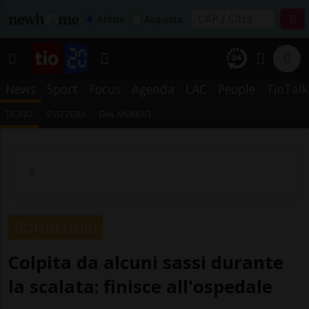
Affitta
Acquista
News
Sport
Focus
Agenda
LAC
People
TioTalk
TICINO
SVIZZERA
DAL MONDO
BONDO (GR)
Colpita da alcuni sassi durante
la scalata: finisce all'ospedale