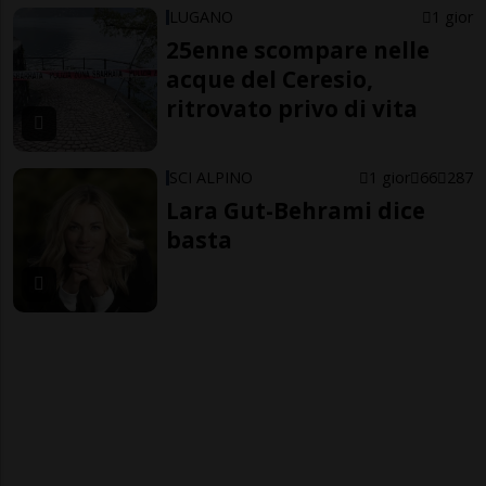
LUGANO
1 gior
25enne scompare nelle
acque del Ceresio,
ritrovato privo di vita
SCI ALPINO
1 gior
66
287
Lara Gut-Behrami dice
basta