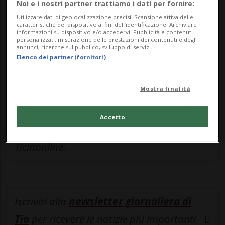
Noi e i nostri partner trattiamo i dati per fornire:
Sottoscrivi un abbonamento
Archivio
per
Utilizzare dati di geolocalizzazione precisi. Scansione attiva delle
leggere questo articolo, oppure scegli
caratteristiche del dispositivo ai fini dell’identificazione. Archiviare
informazioni su dispositivo e/o accedervi. Pubblicità e contenuti
MyTioAbo
per accedere all'archivio e
personalizzati, misurazione delle prestazioni dei contenuti e degli
annunci, ricerche sul pubblico, sviluppo di servizi.
navigare su sito e app senza pubblicità.
Elenco dei partner (fornitori)
ACCEDI
Mostra finalità
Accetto
Entra nel
canale WhatsApp
di
Ticinonline.
Iscriviti alla
newsletter giornaliera di
Tio
per ricevere le notizie più importanti