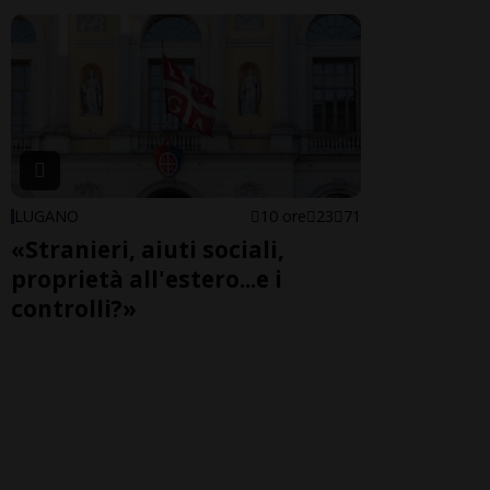
LUGANO
10 ore
23
71
«Stranieri, aiuti sociali,
proprietà all'estero...e i
controlli?»