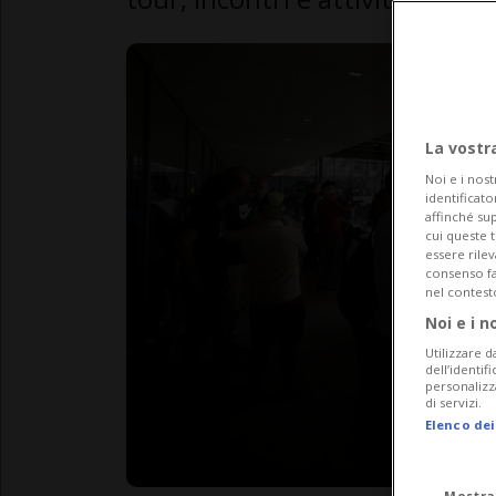
La vostr
Noi e i nost
identificato
affinché sup
cui queste 
essere rile
consenso fac
nel contest
Noi e i n
Utilizzare d
dell’identif
personalizz
di servizi.
Elenco dei
Mostra