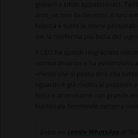
giovani e tifosi appassionati. Tant
anni, se non da decenni. Il loro ent
felicità e tutte le storie personal
me la conferma più bella del signi
Il CEO ha quindi ringraziato volon
«straordinario» e ha evidenziato a
«Penso che si possa dire che tutto
sguardo è già rivolto ai prossim
felici e attendiamo con grande en
Nazionale femminile svizzera con
Entra nel
canale WhatsApp
di Tic