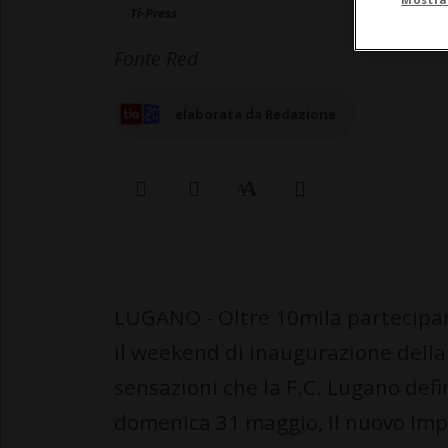
Ti-Press
Fonte Red
elaborata da Redazione
LUGANO - Oltre 10mila partecipanti
il weekend di inaugurazione della
sensazioni che la F.C. Lugano defi
domenica 31 maggio, il nuovo impi