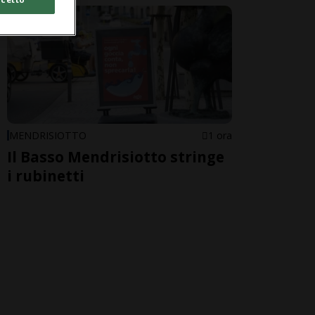
MENDRISIOTTO
1 ora
Il Basso Mendrisiotto stringe
i rubinetti