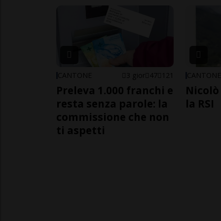
CANTONE
3 gior
47
121
CANTON
Preleva 1.000 franchi e
Nicolò 
resta senza parole: la
la RSI
commissione che non
ti aspetti