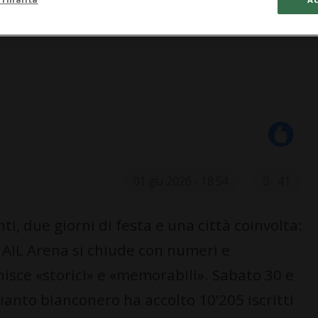
01 giu 2026 - 18:54
41
, due giorni di festa e una città coinvolta:
 AIL Arena si chiude con numeri e
nisce «storici» e «memorabili». Sabato 30 e
anto bianconero ha accolto 10’205 iscritti