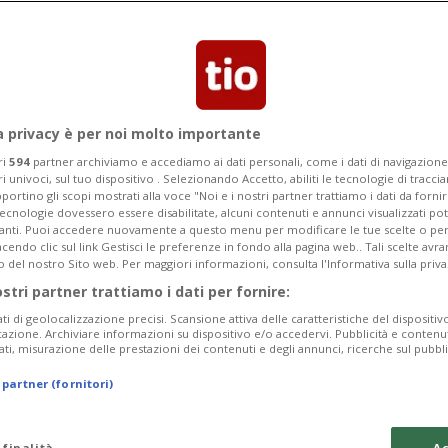
a privacy è per noi molto importante
ri
594
partner archiviamo e accediamo ai dati personali, come i dati di navigazione 
ri univoci, sul tuo dispositivo . Selezionando Accetto, abiliti le tecnologie di tracc
portino gli scopi mostrati alla voce "Noi e i nostri partner trattiamo i dati da fornir
tecnologie dovessero essere disabilitate, alcuni contenuti e annunci visualizzati 
vanti. Puoi accedere nuovamente a questo menu per modificare le tue scelte o per
endo clic sul link Gestisci le preferenze in fondo alla pagina web.. Tali scelte avr
o del nostro Sito web. Per maggiori informazioni, consulta l'Informativa sulla priva
ostri partner trattiamo i dati per fornire:
ati di geolocalizzazione precisi. Scansione attiva delle caratteristiche del dispositivo 
icazione. Archiviare informazioni su dispositivo e/o accedervi. Pubblicità e contenu
ati, misurazione delle prestazioni dei contenuti e degli annunci, ricerche sul pubbl
 partner (fornitori)
 finalità
Ac