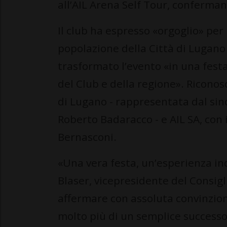
all’AIL Arena Self Tour, conferma
Il club ha espresso «orgoglio» per 
popolazione della Città di Lugano
trasformato l’evento «in una festa
del Club e della regione». Riconos
di Lugano - rappresentata dal sin
Roberto Badaracco - e AIL SA, con 
Bernasconi.
«Una vera festa, un’esperienza i
Blaser, vicepresidente del Consig
affermare con assoluta convinzio
molto più di un semplice successo