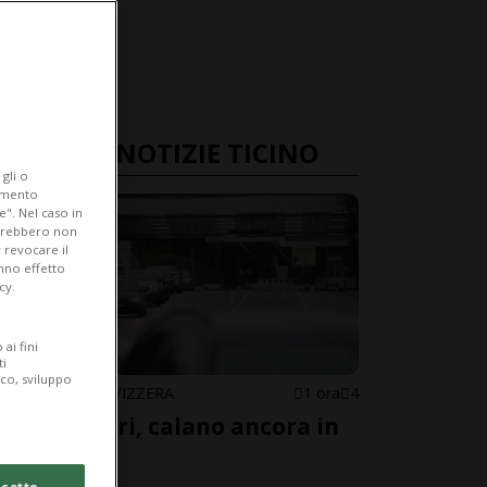
ULTIME NOTIZIE TICINO
gli o
iamento
e". Nel caso in
potrebbero non
 revocare il
anno effetto
cy.
ai fini
ti
ico, sviluppo
CANTONE / SVIZZERA
1 ora
4
Frontalieri, calano ancora in
Ticino
cetto