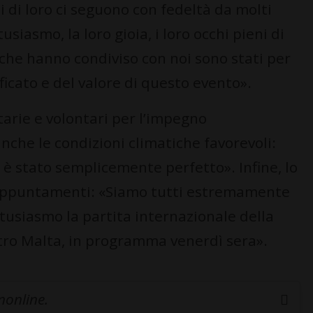
i di loro ci seguono con fedeltà da molti
usiasmo, la loro gioia, i loro occhi pieni di
i che hanno condiviso con noi sono stati per
ficato e del valore di questo evento».
tarie e volontari per l’impegno
nche le condizioni climatiche favorevoli:
 è stato semplicemente perfetto». Infine, lo
i appuntamenti: «Siamo tutti estremamente
tusiasmo la partita internazionale della
tro Malta, in programma venerdì sera».
inonline.