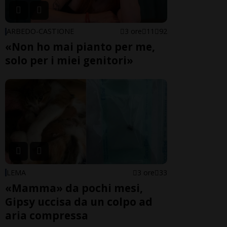
ARBEDO-CASTIONE
3 ore
11
92
«Non ho mai pianto per me,
solo per i miei genitori»
LEMA
3 ore
33
«Mamma» da pochi mesi,
Gipsy uccisa da un colpo ad
aria compressa