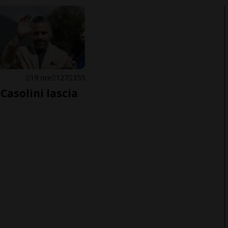
E
19 ore
127
355
Casolini lascia