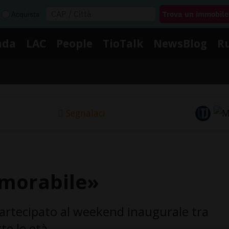
Acquista
nda
LAC
People
TioTalk
NewsBlog
R
Segnalaci
morabile»
artecipato al weekend inaugurale tra
te le età.