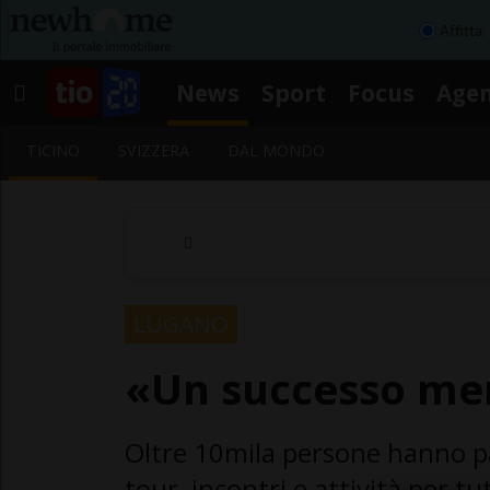
Affitta
News
Sport
Focus
Age
TICINO
SVIZZERA
DAL MONDO
LUGANO
«Un successo me
Oltre 10mila persone hanno p
tour, incontri e attività per tut